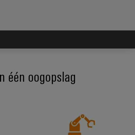
in één oogopslag
g *design-in*
Efficiënt *gebruik*