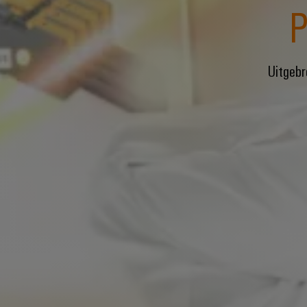
P
Uitgebr