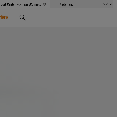
port Center
easyConnect
rière