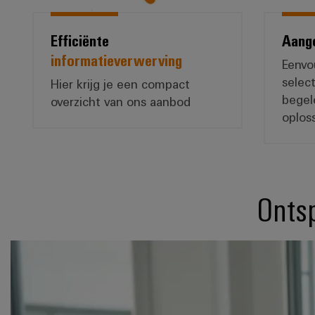
Efficiënte
Aang
informatieverwerving
Eenvo
selec
Hier krijg je een compact
begel
overzicht van ons aanbod
oplos
Ontsp