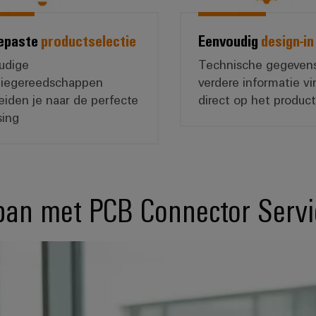
epaste
productselectie
Eenvoudig
design-in
udige
Technische gegeven
tiegereedschappen
verdere informatie vi
eiden je naar de perfecte
direct op het product
sing
an met PCB Connector Servic