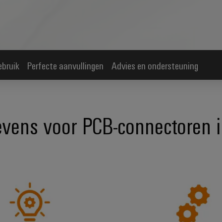
ebruik
Perfecte aanvullingen
Advies en ondersteuning
evens voor PCB-connectoren 
Aangepaste *productselectie*
Eenvoudi