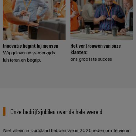
Service
Windenergie
Operationele
Gemodificeerde
excellentie
en
in
windenergie
geassembleerde
behuizingen
Waterstof
Innovatie begint bij mensen
Het vertrouwen van onze
Waterstof
klanten:
Wij geloven in wederzijds
Op-
als
ons grootste succes
luisteren en begrip.
maat-
belangrijke
technologie
gemaakte
voor
kabelassemblages
de
energietransitie
Gemonteerde
eindrails
Onze bedrijfsjubilea over de hele wereld
Nieuwe producten
Niet alleen in Duitsland hebben we in 2025 reden om te vieren: