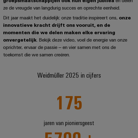
groepsmaatschappijen ook hun eigen jubilea
en delen
voor
oplossingen
PSIRT
Scheidingsversterkers
ze de vreugde van langdurig succes en oprechte eenheid.
de
uitdagingen
en
Onze
Dit jaar maakt het duidelijk: onze traditie inspireert ons,
onze
Gedecentraliseerde
Technische
van
signaalomvormers
partners
innovatieve kracht drijft ons vooruit, en de
de
automatisering
gegevens
schakelkastbouw
momenten die we delen maken elke ervaring
Voedingen
Distributie
Energiebeheeroplossingen
Technische
onvergetelijk
. Bekijk deze video, voel de energie van onze
Machines
oprichter, ervaar de passie – en vier samen met ons de
productcatalogi
Elektronica
IIoT
Oplossingen
IoT
toekomst die we samen creëren.
voor
behuizingen
and
en
Trainingscursussen
de
Automation
diverse
automatiseringssoftware
en
Bliksem-
Partner
Weidmüller 2025 in cijfers
sectoren
webinars
en
van
Industriële
Network
machine-
overspanningsbeveiliging
analyse
Retouren
en
175
Zoek
fabrieksautomatisering
en
PV-
Industriële
uw
reparaties
generatoraansluitkasten
Olie
automatisering
IIoT
&
en
Veldbusverdelers
jaren van pioniersgeest
Industrieel
gas
Automation
Digitale
IoT
Zorgen
Solution
bestelopties
voor