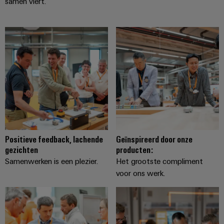
energieopwekking
samen viert.
Automatische
Transmissie
machines
&
distributie
Software
Stabiliteit
Markers
en
veiligheid
voor
Industriële
moderne
printers
energie-
netwerken
Industriële
Waterbehandeling
verlichting
Positieve feedback, lachende
Geïnspireerd door onze
en
gezichten
producten:
Infrastructuur
afvalwaterbehandeling
Samenwerken is een plezier.
Het grootste compliment
van
Oplossingen
voor ons werk.
voor
schakelkasten
de
water-
en
Assembly
afvalwaterindustrie