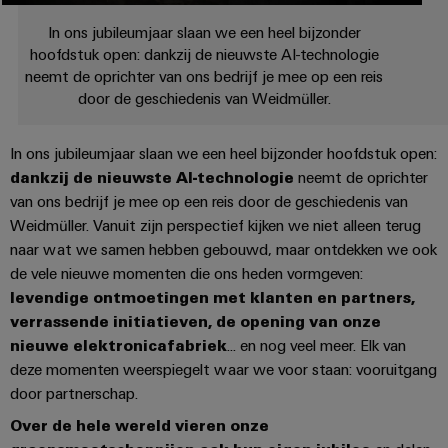
en
Orange Mag 175 jaar jubileumeditie
Fabrikanten
Personeelszaken
engineering
migratieoplossingen
veld
In ons jubileumjaar slaan we een heel bijzonder
van
Distributie
van
Weidmüller
Weidmüller
hoofdstuk open: dankzij de nieuwste AI-technologie
apparaten
Veldbedrading
PLC-
Academie
neemt de oprichter van ons bedrijf je mee op een reis
Configurator
ATEX
Innovatieve
systemen
door de geschiedenis van Weidmüller.
connectiviteitsoplossingen
Slimme
Compliance
PCB-
Assembly
voor
meting
Service-
apparaten
connectorservices
In ons jubileumjaar slaan we een heel bijzonder hoofdstuk open:
Ons
interfaces
Smart
dankzij de nieuwste AI-technologie
neemt de oprichter
Gebouwinfrastructuur
management
Laboratoriumdiensten
van ons bedrijf je mee op een reis door de geschiedenis van
Cabinet
Oplossingen
Verdeeldozen
voor
Weidmüller. Vanuit zijn perspectief kijken we niet alleen terug
Building
de
naar wat we samen hebben gebouwd, maar ontdekken we ook
specifieke
Pers
Ondersteuning
Weidmüller
de vele nieuwe momenten die ons heden vormgeven:
vereisten
Elektronica
Configurator
levendige ontmoetingen met klanten en partners,
van
Bedrijfsnieuws
Technische
de
verrassende initiatieven, de opening van onze
Relaismodules
ondersteuning
bouw
Werkplekoplossingen
Nieuws
nieuwe elektronicafabriek
... en nog veel meer. Elk van
en
van
deze momenten weerspiegelt waar we voor staan: vooruitgang
van
Milieuproduct-
infrastructuur
solid-
door partnerschap.
de
en/of
state-
Schakelkastbouw
Systemen
vakpers
conformiteitsverklaringen
Over de hele wereld vieren onze
relais
Oplossingen
en