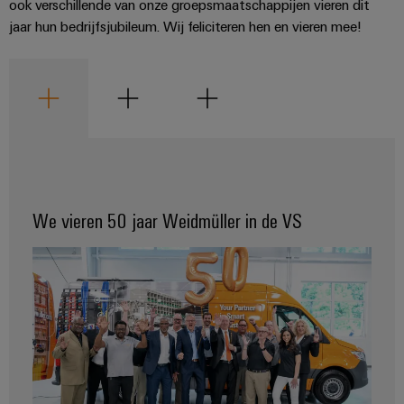
Praktische
ook verschillende van onze groepsmaatschappijen vieren dit
verbindingstechniek
jaar hun bedrijfsjubileum. Wij feliciteren hen en vieren mee!
voor je industrie.
Onze Industrial
Connectivity
innovaties.
We vieren 50 jaar Weidmüller in de VS
Weidmüller