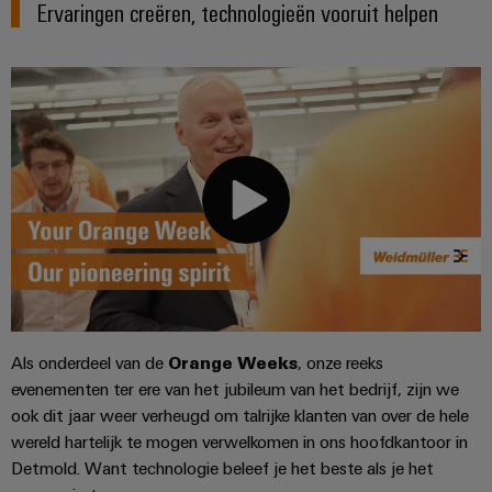
Ervaringen creëren, technologieën vooruit helpen
en
de
Weidmüller
PCB-
maritieme
Industrial
industrie
klemmen
AI
Spoorweg
PCB-
Toegang
Moderne
connectorservices
en
op
digitale
afstand
Original
oplossingen
voor
Equipment
Industrieel
klimaatvriendelijke
Manufacturer
mobiliteit
serviceplatform
in
(OEM)
easyConnect
het
spoorvervoer
Traditionele
Als onderdeel van de
Orange Weeks
, onze reeks
Werkplek
energie
evenementen ter ere van het jubileum van het bedrijf, zijn we
en
De
ook dit jaar weer verheugd om talrijke klanten van over de hele
accessoires
toekomst
wereld hartelijk te mogen verwelkomen in ons hoofdkantoor in
voor
Tools
Detmold. Want technologie beleef je het beste als je het
bewezen