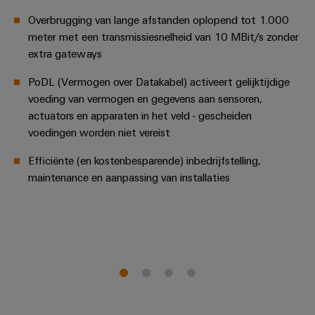
energieopwekking
Automatische
Overbrugging van lange afstanden oplopend tot 1.000
Transmissie
machines
meter met een transmissiesnelheid van 10 MBit/s zonder
&
extra gateways
distributie
Software
Stabiliteit
PoDL (Vermogen over Datakabel) activeert gelijktijdige
Markers
en
voeding van vermogen en gegevens aan sensoren,
veiligheid
actuators en apparaten in het veld - gescheiden
voor
Industriële
voedingen worden niet vereist
moderne
printers
energie-
netwerken
Efficiënte (en kostenbesparende) inbedrijfstelling,
Industriële
maintenance en aanpassing van installaties
Waterbehandeling
verlichting
en
Infrastructuur
afvalwaterbehandeling
van
Oplossingen
voor
schakelkasten
de
water-
en
Assembly
afvalwaterindustrie