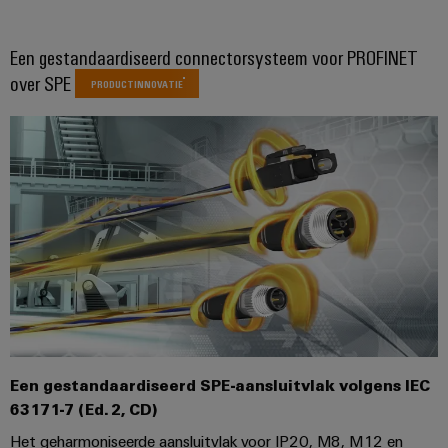
Praktische
verbindingstechniek
voor je industrie.
Onze Industrial
Een gestandaardiseerd connectorsysteem voor PROFINET
Connectivity
over SPE
innovaties.
PRODUCTINNOVATIE
Een gestandaardiseerd SPE-aansluitvlak volgens IEC
63171-7 (Ed. 2, CD)
Weidmüller
Het geharmoniseerde aansluitvlak voor IP20, M8, M12 en