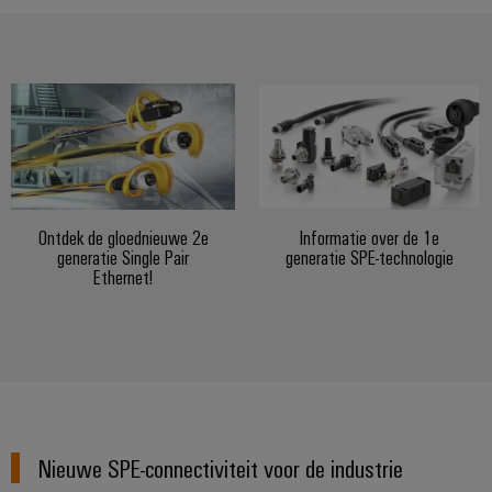
Service
Windenergie
Operationele
Gemodificeerde
excellentie
en
in
windenergie
geassembleerde
behuizingen
Waterstof
Waterstof
Op-
als
maat-
belangrijke
Ontdek de gloednieuwe 2e
Informatie over de 1e
technologie
gemaakte
generatie Single Pair
generatie SPE-technologie
voor
Ethernet!
kabelassemblages
de
energietransitie
Gemonteerde
eindrails
Nieuwe SPE-connectiviteit voor de industrie
Nieuwe producten