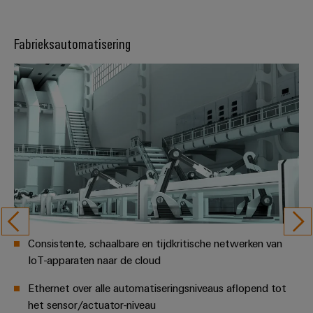
en
de
Weidmüller
PCB-
maritieme
Industrial
industrie
Fabrieksautomatisering
klemmen
AI
Spoorweg
PCB-
Toegang
Moderne
connectorservices
en
op
digitale
afstand
Original
oplossingen
voor
Equipment
Industrieel
klimaatvriendelijke
Manufacturer
mobiliteit
serviceplatform
in
(OEM)
easyConnect
het
spoorvervoer
Traditionele
Werkplek
energie
Consistente, schaalbare en tijdkritische netwerken van
en
De
IoT-apparaten naar de cloud
accessoires
toekomst
voor
Ethernet over alle automatiseringsniveaus aflopend tot
Tools
bewezen
het sensor/actuator-niveau