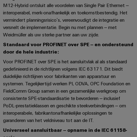
Configurator
M12-Hybrid ontsluit alle voordelen van Single Pair Ethernet –
Digitale
interoperabel, merk-onafhankelijk en toekomstbestendig. Het
engineering van
vermindert planningsrisico’s, vereenvoudigt de integratie en
het volgende
niveau - intuïtief,
versnelt de implementatie. Begin nu met plannen – met
ongecompliceerd,
Weidmüller als uw sterke partner aan uw zijde.
snel
Standaard voor PROFINET over SPE – en ondersteund
door de hele industrie:
Voor PROFINET over SPE is het aansluitvlak al als standaard
gedefinieerd in de richtlijnen volgens IEC 63171. Dit biedt
duidelijke richtlijnen voor fabrikanten van apparatuur en
systemen. Tegelijkertijd werken PI, ODVA, OPC Foundation en
FieldComm Group samen in een gezamenlijke werkgroep om
consistente SPE-standaardisatie te bevorderen – inclusief
PoDL-prestatieklassen en geschikte steekverbindingen – om
interoperabele, fabrikantonafhankelijke oplossingen te
garanderen van het veldniveau tot aan de IT.
Universeel aansluitbaar – opname in de IEC 61158-