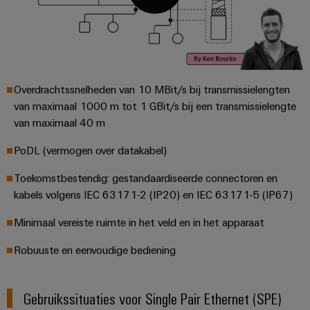
Automatisering
Partner
veilige
Industriële
bedrijfsvoering
eShop
en
beveiliging
met
software
geïntegreerde
OCI-
Industrieel
Evenementen
oplossingen
interface
Besturingen
voor
serviceplatform
en
Overdrachtssnelheden van 10 MBit/s bij transmissielengten
de
easyConnect
beurzen
EDI-
I/O-
procesindustrie
van maximaal 1000 m tot 1 GBit/s bij een transmissielengte
interface
systemen
van maximaal 40 m
Power
Wereldwijde
Photovoltaics
Plant
beurzen
Zonne-
PoDL (vermogen over datakabel)
Industrial
energie
BEZOEK
Controller
en
Ethernet
benutten
OVERZICHT
Toekomstbestendig: gestandaardiseerde connectoren en
evenementen
voor
kabels volgens IEC 63171-2 (IP20) en IEC 63171-5 (IP67)
Touchpanels
efficiënt
Intersolar
gebruik
Fabrikant
Minimaal vereiste ruimte in het veld en in het apparaat
van
Engineering-
van
hulpbronnen
en
Robuuste en eenvoudige bediening
apparaten
Scheepsbouw
visualisatietools
PCB-
Uitgebreide
Energiemeting
verbindingsoplossingen
Gebruikssituaties voor Single Pair Ethernet (SPE)
connectoren
voor