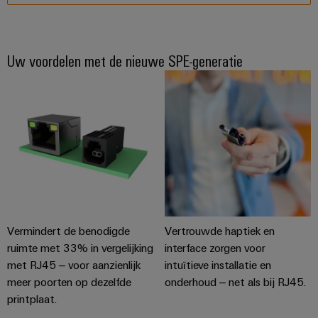
IP67-sockets
IP20-sockets
IP20-plug veld in bijlage
Uw voordelen met de nieuwe SPE-generatie
IP67 Hybrid
Patchkabel
SPE unmanaged Switches
Patchkabel
Vermindert de benodigde
Vertrouwde haptiek en
ruimte met 33% in vergelijking
interface zorgen voor
met RJ45 – voor aanzienlijk
intuïtieve installatie en
meer poorten op dezelfde
onderhoud – net als bij RJ45.
printplaat.