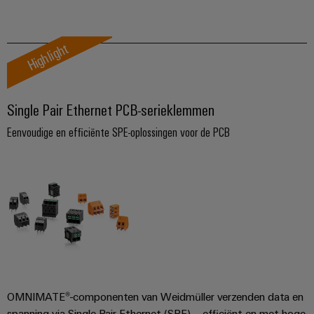
IP20-sockets
Patchkabel
Highlight
IP67-sockets
Adapter
Single Pair Ethernet PCB-serieklemmen
SPE unmanaged Switches
Eenvoudige en efficiënte SPE-oplossingen voor de PCB
IP30-montagerail met SPE-coupling
OMNIMATE®-componenten van Weidmüller verzenden data en
spanning via Single Pair Ethernet (SPE) – efficiënt en met hoge