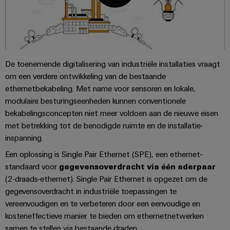
en
Fabrikanten
Personeelszaken
engineering
1e generatie SPE
migratieoplossingen
veld
van
Distributie
van
Weidmüller
Weidmüller
apparaten
Veldbedrading
Voordelen
PLC-
Academie
Configurator
ATEX
Innovatieve
systemen
connectiviteitsoplossingen
Slimme
Compliance
PCB-
Assembly
De toenemende digitalisering van industriële installaties vraagt
voor
FAQ
meting
Service-
apparaten
connectorservices
om een verdere ontwikkeling van de bestaande
Ons
interfaces
ethernetbekabeling. Met name voor sensoren en lokale,
Smart
Gebouwinfrastructuur
management
Laboratoriumdiensten
Services
modulaire besturingseenheden kunnen conventionele
Cabinet
Oplossingen
Verdeeldozen
bekabelingsconcepten niet meer voldoen aan de nieuwe eisen
voor
Building
de
met betrekking tot de benodigde ruimte en de installatie-
Perfecte aanvullingen
specifieke
Pers
Ondersteuning
inspanning.
Weidmüller
vereisten
Elektronica
Configurator
van
Een oplossing is Single Pair Ethernet (SPE), een ethernet-
Bedrijfsnieuws
Technische
de
Relaismodules
standaard voor
gegevensoverdracht via één aderpaar
ondersteuning
bouw
Werkplekoplossingen
Nieuws
(2-draads-ethernet). Single Pair Ethernet is opgezet om de
en
van
van
gegevensoverdracht in industriële toepassingen te
Milieuproduct-
infrastructuur
solid-
vereenvoudigen en te verbeteren door een eenvoudige en
de
en/of
state-
Schakelkastbouw
Systemen
kosteneffectieve manier te bieden om ethernetnetwerken
vakpers
conformiteitsverklaringen
relais
Oplossingen
en
samen te stellen via bestaande draden.