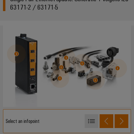
63171-2 / 63171-5
Select an infopoint
IP20-plug veld in bijlage