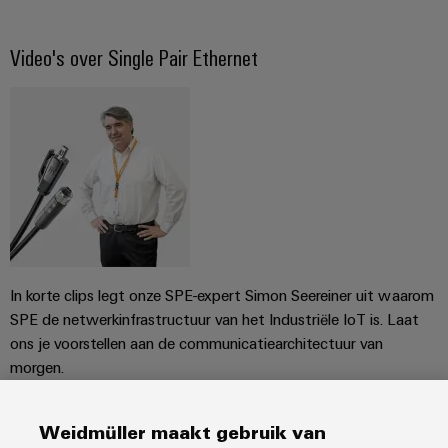
Video's over Single Pair Ethernet
In korte clips legt onze SPE-expert Simon Seereiner uit waarom
SPE de netwerkinfrastructuur van het Industriële IoT is. Laat
ons je voorstellen aan de communicatiearchitectuur van
morgen.
NAAR DE VIDEO’S
Weidmüller maakt gebruik van