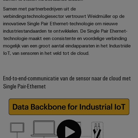
voor
oplossingen
PSIRT
Scheidingsversterkers
de
Samen met partnerbedrijven uit de
uitdagingen
en
Onze
verbindingstechnologiesector vertrouwt Weidmüller op de
Gedecentraliseerde
Technische
van
signaalomvormers
innovatieve Single Pair Ethernet-technologie om nieuwe
partners
de
automatisering
gegevens
industriestandaarden te ontwikkelen. De Single Pair Ehernet-
schakelkastbouw
Voedingen
Distributie
technologie maakt een consistente en voordelige verbinding
Energiebeheeroplossingen
Technische
Machines
mogelijk van een groot aantal eindapparaten in het Industriële
productcatalogi
Elektronica
IIoT
Oplossingen
IoT
IoT, van sensoren in het veld tot de cloud.
voor
behuizingen
and
en
Trainingscursussen
de
Automation
diverse
automatiseringssoftware
en
Bliksem-
Partner
sectoren
webinars
End-to-end-communicatie van de sensor naar de cloud met
en
van
Industriële
Network
Single Pair-Ethernet
machine-
overspanningsbeveiliging
analyse
Retouren
en
Zoek
fabrieksautomatisering
en
PV-
Industriële
uw
reparaties
generatoraansluitkasten
Olie
automatisering
IIoT
&
en
Veldbusverdelers
Industrieel
gas
Automation
Digitale
IoT
Zorgen
Solution
bestelopties
voor