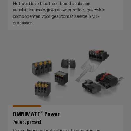
energieopwekking
Het portfolio biedt een breed scala aan
Automatische
aansluittechnologieën en voor reflow geschikte
Transmissie
machines
componenten voor geautomatiseerde SMT-
&
processen.
distributie
Software
Stabiliteit
Markers
en
veiligheid
OMNIMATE® Power
voor
Industriële
moderne
printers
energie-
netwerken
Industriële
Waterbehandeling
verlichting
en
Infrastructuur
afvalwaterbehandeling
van
Oplossingen
voor
schakelkasten
de
OMNIMATE® Power
water-
Perfect passend
en
Assembly
afvalwaterindustrie
Verbindingen voor de strengste prestatie- en