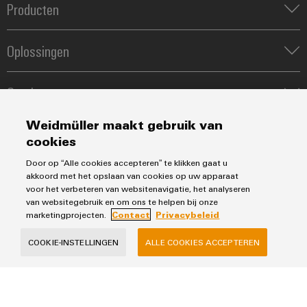
Producten
Klemmenstroken
Oplossingen
Relais
Voedingen
Automatisering
Industrial Ethernet
Service
Werkplekoplossingen
Besturingen & Edge
Industriële IoT
Assembled terminal rails
Weidmüller maakt gebruik van
Tools
Industrial Analytics
Verkoop
Fast Delivery Service
cookies
Printer
PV oplossingen
Weidmueller configurator
Team
Door op “Alle cookies accepteren” te klikken gaat u
Power-to-X en waterstof
Technische ondersteuning
Privacybeleid
Webshop
akkoord met het opslaan van cookies op uw apparaat
voor het verbeteren van websitenavigatie, het analyseren
Contact
Prijslijst
van websitegebruik en om ons te helpen bij onze
Verkoopvoorwaarden
Distributie
marketingprojecten.
Contact
Privacybeleid
COOKIE-INSTELLINGEN
ALLE COOKIES ACCEPTEREN
Weidmüller Benelux B.V.
Franciscusweg 221
1216 SE Hilversum