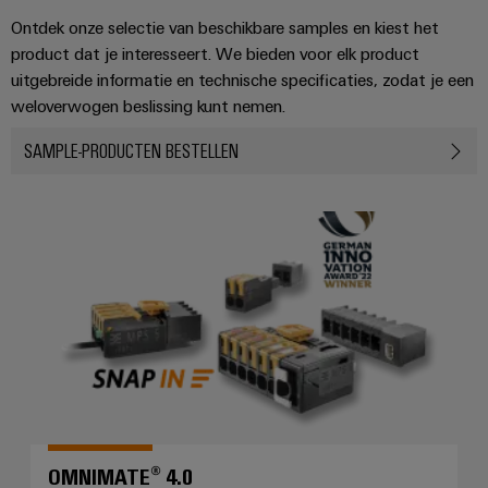
Automatisering
Partner
veilige
Industriële
Ontdek onze selectie van beschikbare samples en kiest het
bedrijfsvoering
eShop
en
beveiliging
product dat je interesseert. We bieden voor elk product
met
software
uitgebreide informatie en technische specificaties, zodat je een
geïntegreerde
OCI-
Industrieel
Evenementen
oplossingen
weloverwogen beslissing kunt nemen.
interface
Besturingen
voor
serviceplatform
en
de
SAMPLE-PRODUCTEN BESTELLEN
easyConnect
beurzen
EDI-
I/O-
procesindustrie
interface
systemen
Power
Wereldwijde
Photovoltaics
OMNIMATE® 4.0
Plant
beurzen
Zonne-
Industrial
energie
BEZOEK
Controller
en
Ethernet
benutten
OVERZICHT
evenementen
voor
Touchpanels
efficiënt
Intersolar
gebruik
Fabrikant
van
Engineering-
van
hulpbronnen
en
apparaten
Scheepsbouw
visualisatietools
PCB-
Uitgebreide
Energiemeting
verbindingsoplossingen
connectoren
OMNIMATE® 4.0
voor