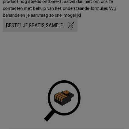
product nog steeds ontbreekt, aarzel dan niet om ons te
Configurator
contacten met behulp van het onderstaande formulier. Wij
Digitale
engineering van
behandelen je aanvraag zo snel mogelijk!
het volgende
niveau - intuïtief,
BESTEL JE GRATIS SAMPLE
ongecompliceerd,
snel