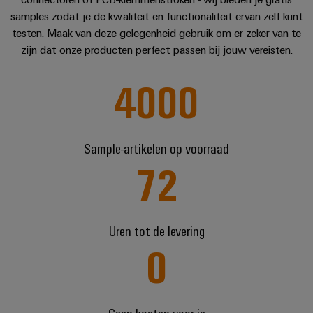
en
Fabrikanten
Personeelszaken
engineering
migratieoplossingen
samples zodat je de kwaliteit en functionaliteit ervan zelf kunt
veld
van
Distributie
van
testen. Maak van deze gelegenheid gebruik om er zeker van te
Weidmüller
Weidmüller
apparaten
Veldbedrading
PLC-
zijn dat onze producten perfect passen bij jouw vereisten.
Academie
Configurator
ATEX
Innovatieve
systemen
connectiviteitsoplossingen
Slimme
4000
Compliance
PCB-
Assembly
voor
meting
Service-
apparaten
connectorservices
Ons
interfaces
Smart
Gebouwinfrastructuur
management
Laboratoriumdiensten
Cabinet
Oplossingen
Verdeeldozen
Sample-artikelen op voorraad
voor
Building
72
de
specifieke
Pers
Ondersteuning
Weidmüller
vereisten
Elektronica
Configurator
van
Bedrijfsnieuws
Technische
de
Relaismodules
Uren tot de levering
ondersteuning
bouw
Werkplekoplossingen
Nieuws
en
0
van
van
Milieuproduct-
infrastructuur
solid-
de
en/of
state-
Schakelkastbouw
Systemen
vakpers
conformiteitsverklaringen
relais
Oplossingen
en
Geen kosten voor je