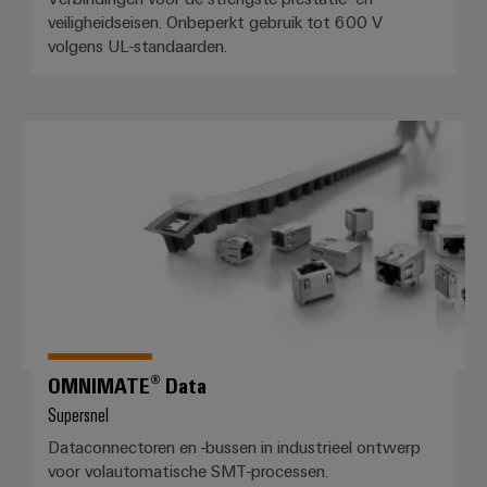
Service
veiligheidseisen. Onbeperkt gebruik tot 600 V
Windenergie
volgens UL-standaarden.
Operationele
Gemodificeerde
excellentie
en
in
windenergie
geassembleerde
OMNIMATE® Data
behuizingen
Waterstof
Waterstof
Op-
als
maat-
belangrijke
technologie
gemaakte
voor
kabelassemblages
de
energietransitie
Gemonteerde
eindrails
OMNIMATE® Data
Supersnel
Dataconnectoren en -bussen in industrieel ontwerp
Nieuwe producten
voor volautomatische SMT-processen.