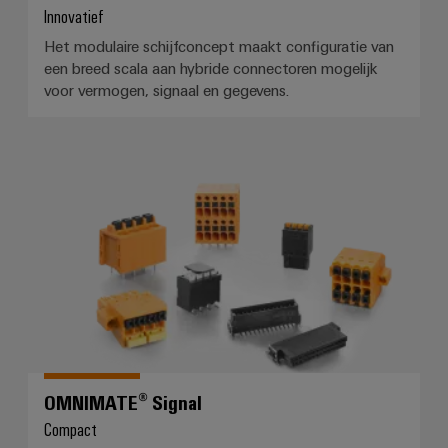
en
de
Innovatief
Weidmüller
PCB-
maritieme
Industrial
Het modulaire schijfconcept maakt configuratie van
industrie
klemmen
AI
een breed scala aan hybride connectoren mogelijk
Spoorweg
voor vermogen, signaal en gegevens.
PCB-
Toegang
Moderne
connectorservices
en
op
digitale
afstand
Original
oplossingen
OMNIMATE® Signal
voor
Equipment
Industrieel
klimaatvriendelijke
Manufacturer
mobiliteit
serviceplatform
in
(OEM)
easyConnect
het
spoorvervoer
Traditionele
Werkplek
energie
en
De
accessoires
toekomst
OMNIMATE® Signal
voor
Tools
Compact
bewezen