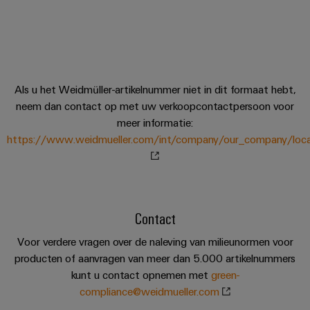
en
Fabrikanten
Personeelszaken
engineering
migratieoplossingen
veld
van
Distributie
van
Weidmüller
Weidmüller
apparaten
Veldbedrading
PLC-
Academie
Configurator
ATEX
Innovatieve
systemen
connectiviteitsoplossingen
Slimme
Compliance
PCB-
Assembly
voor
Als u het Weidmüller-artikelnummer niet in dit formaat hebt,
meting
Service-
apparaten
connectorservices
neem dan contact op met uw verkoopcontactpersoon voor
Ons
interfaces
Smart
meer informatie:
Gebouwinfrastructuur
management
Laboratoriumdiensten
https://www.weidmueller.com/int/company/our_company/locat
Cabinet
Oplossingen
Verdeeldozen
voor
Building
de
specifieke
Pers
Ondersteuning
Weidmüller
vereisten
Elektronica
Configurator
van
Bedrijfsnieuws
Technische
Contact
de
Relaismodules
ondersteuning
bouw
Werkplekoplossingen
Nieuws
Voor verdere vragen over de naleving van milieunormen voor
en
van
van
Milieuproduct-
producten of aanvragen van meer dan 5.000 artikelnummers
infrastructuur
solid-
de
kunt u contact opnemen met
green-
en/of
state-
Schakelkastbouw
Systemen
compliance@weidmueller.com
vakpers
conformiteitsverklaringen
relais
Oplossingen
en