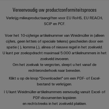
PCB-
kunnen
maat-
Weidmüller
worden
Vereenvoudig uw productconformiteitsproces
DC-
klemmen
Support
gemaakte
Verkoop
ervaren.
microgrids
Feiten
Studenten
Verkrijg milieuproductaangiften voor EU RoHS, EU REACH,
kabelassemblages
Behuizingssystemen
Datacenter
eShop
en
SCIP en PCF.
u-
en
Oplossingen
Fast
cijfers
Bedrijf
Aanvraag
BEZOEK
en
OS
componenten
Delivery
Voer het 10-cijferige artikelnummer van Weidmüller in (alleen
OVERZICHT
producten
van
edge
Duurzaamheid
Service
cijfers, geen letters of speciale tekens) gescheiden door een
voor
Kabelinvoersystemen
catalogi
computing
Carrière
datacenters
spatie ( ), komma (,), alinea of nieuwe regel in het zoekveld.
en
Locaties
-
U kunt per zoekopdracht maximaal 5.000 artikelnummers in het
Prijslijst
Industrial
-
efficiënt,
zoekveld invoeren.
Managementinformatie
Advies
betrouwbaar,
5G
componenten
Om het zoekvak te vergroten, sleept u het vanaf de
schaalbaar
en
en
rechteronderhoek naar beneden.
Single
Aansluitkabels,
certificaten
digitale
Acties
Energieopslag
Pair
patchkabels
Klikt u op de knop "Downloaden" om een PDF- of Excel-
engineering
Oplossingen
Orange
Speciale
en
bestand te verkrijgen.
Ethernet
en
Mag
Connectivity
producten
aanbiedingen
kabels
ℹ️ U kunt Weidmüller-artikelnummers eenvoudig vanuit Excel- of
voor
|
Consulting
PDF-documenten kopiëren
energieopslagsystemen
Bedrading
Klantenmagazine
(EOS)
Schakelkast
en rechtstreeks in het zoekveld plakken.
Digital
en
Partners