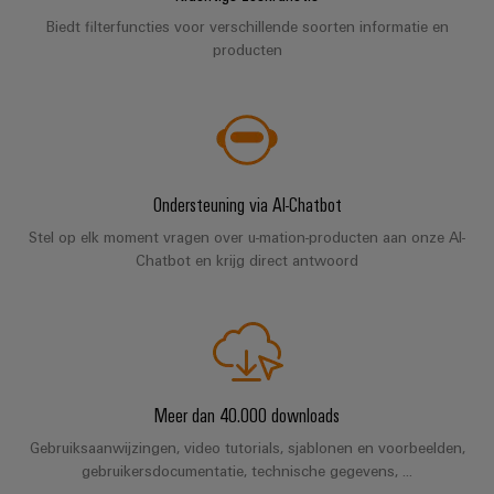
energieopwekking
Automatische
Biedt filterfuncties voor verschillende soorten informatie en
Transmissie
machines
producten
&
distributie
Software
Stabiliteit
Markers
en
veiligheid
voor
Industriële
Ondersteuning via AI-Chatbot
moderne
printers
energie-
Stel op elk moment vragen over u-mation-producten aan onze AI-
netwerken
Chatbot en krijg direct antwoord
Industriële
Waterbehandeling
verlichting
en
Infrastructuur
afvalwaterbehandeling
van
Oplossingen
voor
schakelkasten
Meer dan 40.000 downloads
de
water-
Gebruiksaanwijzingen, video tutorials, sjablonen en voorbeelden,
en
gebruikersdocumentatie, technische gegevens, ...
Assembly
afvalwaterindustrie