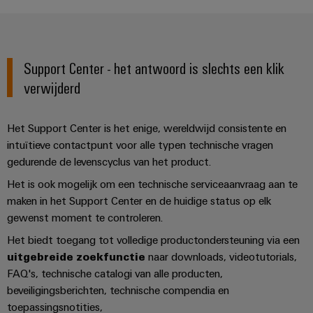
Automatisering
Partner
veilige
Industriële
bedrijfsvoering
eShop
en
beveiliging
met
software
geïntegreerde
OCI-
Industrieel
Evenementen
Support Center - het antwoord is slechts een klik
oplossingen
interface
Besturingen
voor
serviceplatform
en
verwijderd
de
easyConnect
beurzen
EDI-
I/O-
procesindustrie
interface
systemen
Power
Wereldwijde
Het Support Center is het enige, wereldwijd consistente en
Photovoltaics
intuïtieve contactpunt voor alle typen technische vragen
Plant
beurzen
Zonne-
Industrial
energie
gedurende de levenscyclus van het product.
BEZOEK
Controller
en
Ethernet
benutten
OVERZICHT
evenementen
Het is ook mogelijk om een technische serviceaanvraag aan te
voor
Touchpanels
maken in het Support Center en de huidige status op elk
efficiënt
Intersolar
gebruik
Fabrikant
gewenst moment te controleren.
van
Engineering-
van
Het biedt toegang tot volledige productondersteuning via een
hulpbronnen
en
apparaten
uitgebreide zoekfunctie
naar downloads, videotutorials,
Scheepsbouw
visualisatietools
FAQ's, technische catalogi van alle producten,
PCB-
Uitgebreide
beveiligingsberichten, technische compendia en
Energiemeting
verbindingsoplossingen
connectoren
toepassingsnotities,
voor