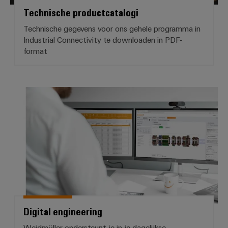
Configurator
Technische productcatalogi
Digitale
engineering van
Technische gegevens voor ons gehele programma in
het volgende
Industrial Connectivity te downloaden in PDF-
niveau - intuïtief,
ongecompliceerd,
format
snel
Digital engineering
Digital engineering
Weidmüller ondersteunt je in je dagelijkse