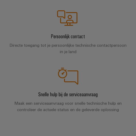
Service
Windenergie
Operationele
Gemodificeerde
excellentie
en
in
windenergie
geassembleerde
Persoonlijk contact
behuizingen
Waterstof
Directe toegang tot je persoonlijke technische contactpersoon
Waterstof
in je land
Op-
als
maat-
belangrijke
technologie
gemaakte
voor
kabelassemblages
de
energietransitie
Gemonteerde
Snelle hulp bij de serviceaanvraag
eindrails
Maak een serviceaanvraag voor snelle technische hulp en
controleer de actuele status en de geleverde oplossing
Nieuwe producten