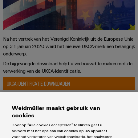
Na het vertrek van het Verenigd Koninkrijk uit de Europese Unie
op 31 januari 2020 werd het nieuwe UKCA-merk een belangrijk
onderwerp.
De bijgevoegde download helpt u vertrouwd te maken met de
verwerking van de UKCA-identificatie.
UKCA-IDENTIFICATIE DOWNLOADEN
Weidmüller maakt gebruik van
Producten
cookies
Klemmenstroken
Door op “Alle cookies accepteren” te klikken gaat u
Oplossingen
Relais
akkoord met het opslaan van cookies op uw apparaat
voor het verbeteren van websitenavigatie, het analyseren