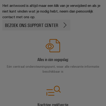
en
de
Weidmüller
Het antwoord is altijd maar een klik van je verwijderd en als je
PCB-
maritieme
Industrial
niet kunt vinden wat je nodig hebt, neem dan persoonlijk
industrie
klemmen
AI
contact met ons op.
Spoorweg
PCB-
BEZOEK ONS SUPPORT CENTER
Toegang
Moderne
connectorservices
en
op
digitale
afstand
Original
oplossingen
voor
Equipment
Industrieel
klimaatvriendelijke
Manufacturer
mobiliteit
serviceplatform
in
(OEM)
Alles in één oogopslag:
easyConnect
het
Eén centraal ondersteuningspunt, waar alle relevante informatie
spoorvervoer
beschikbaar is
Traditionele
Werkplek
energie
en
De
accessoires
toekomst
voor
Tools
bewezen
Krachtige zoekfunctie