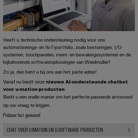
voor
oplossingen
PSIRT
Scheidingsversterkers
de
uitdagingen
en
Onze
Gedecentraliseerde
Technische
van
signaalomvormers
partners
de
automatisering
gegevens
schakelkastbouw
Voedingen
Distributie
Energiebeheeroplossingen
Technische
Heeft u technische ondersteuning nodig voor ons
Machines
automatiserings- en IIoT-portfolio, zoals besturingen, I/O-
productcatalogi
Elektronica
IIoT
Oplossingen
IoT
systemen, touchpanelen, meet- en bewakingssystemen en de
voor
behuizingen
and
en
Trainingscursussen
de
bijbehorende softwareoplossingen van Weidmüller?
Automation
diverse
automatiseringssoftware
en
Bliksem-
Zo ja, dan bent u bij ons aan het juiste adres!
Partner
sectoren
webinars
en
van
Industriële
Network
Vanaf nu biedt onze
nieuwe AI-ondersteunde chatbot
machine-
overspanningsbeveiliging
voor u-mation-producten
analyse
Retouren
en
Zoek
Biedt u een snelle manier om het perfecte passende antwoord
fabrieksautomatisering
en
PV-
Industriële
uw
op uw vraag te krijgen.
reparaties
generatoraansluitkasten
Olie
automatisering
IIoT
Probeer het gewoon!
&
en
Veldbusverdelers
Industrieel
gas
Automation
Digitale
CHAT OVER U-MATION EN U-SOFTWARE PRODUCTEN
IoT
Zorgen
Solution
bestelopties
voor