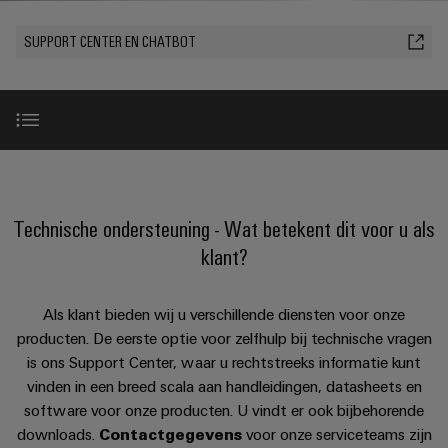
PCB-
kunnen
maat-
Weidmüller
worden
DC-
klemmen
SUPPORT CENTER EN CHATBOT
Support
gemaakte
Verkoop
ervaren.
microgrids
Feiten
Studenten
kabelassemblages
Behuizingssystemen
Datacenter
eShop
en
u-
en
Oplossingen
Fast
cijfers
Bedrijf
Aanvraag
BEZOEK
en
OS
componenten
Delivery
OVERZICHT
producten
van
edge
Duurzaamheid
Service
voor
Kabelinvoersystemen
AI-chatbot
catalogi
computing
Carrière
datacenters
en
Locaties
-
Technische ondersteuning - Wat betekent dit voor u als
Prijslijst
Industrial
-
efficiënt,
Voordelen Support Center
Managementinformatie
Advies
betrouwbaar,
klant?
5G
componenten
schaalbaar
en
en
Single
Aansluitkabels,
certificaten
digitale
Verdere technische ondersteuning
Acties
Energieopslag
Als klant bieden wij u verschillende diensten voor onze
Pair
patchkabels
engineering
Oplossingen
Orange
producten. De eerste optie voor zelfhulp bij technische vragen
Speciale
en
Ethernet
en
Trainingen en webinars
is ons Support Center, waar u rechtstreeks informatie kunt
Mag
Connectivity
producten
aanbiedingen
kabels
voor
vinden in een breed scala aan handleidingen, datasheets en
|
Consulting
energieopslagsystemen
software voor onze producten. U vindt er ook bijbehorende
Bedrading
Klantenmagazine
Beveiligingsadviesraad
(EOS)
Schakelkast
Digital
downloads.
Contactgegevens
voor onze serviceteams zijn
en
Partners