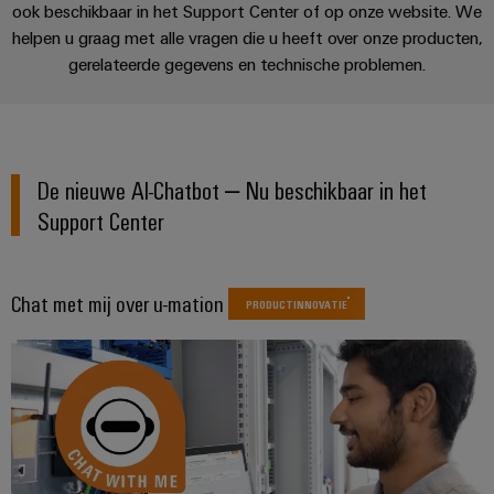
en
Fabrikanten
Personeelszaken
engineering
ook beschikbaar in het Support Center of op onze website. We
migratieoplossingen
veld
UKCA-identificatie
helpen u graag met alle vragen die u heeft over onze producten,
van
Distributie
van
Weidmüller
Weidmüller
gerelateerde gegevens en technische problemen.
apparaten
Veldbedrading
PLC-
Academie
Configurator
ATEX
Innovatieve
systemen
connectiviteitsoplossingen
Slimme
Compliance
PCB-
Assembly
voor
meting
Service-
apparaten
connectorservices
Ons
interfaces
De nieuwe AI-Chatbot – Nu beschikbaar in het
Smart
Gebouwinfrastructuur
management
Laboratoriumdiensten
Support Center
Cabinet
Oplossingen
Verdeeldozen
voor
Building
de
specifieke
Pers
Ondersteuning
Chat met mij over u-mation
Weidmüller
PRODUCTINNOVATIE
vereisten
Elektronica
Configurator
van
Bedrijfsnieuws
Technische
de
Relaismodules
ondersteuning
bouw
Werkplekoplossingen
Nieuws
en
van
van
Milieuproduct-
infrastructuur
solid-
de
en/of
state-
Schakelkastbouw
Systemen
vakpers
conformiteitsverklaringen
relais
Oplossingen
en