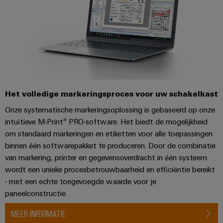
Automatisering
Partner
veilige
Industriële
bedrijfsvoering
eShop
en
beveiliging
met
software
geïntegreerde
OCI-
Industrieel
Evenementen
oplossingen
interface
Besturingen
voor
serviceplatform
en
de
easyConnect
beurzen
EDI-
I/O-
procesindustrie
interface
systemen
Power
Wereldwijde
Photovoltaics
Het volledige markeringsproces voor uw schakelkast
Plant
beurzen
Zonne-
Industrial
Onze systematische markeringsoplossing is gebaseerd op onze
energie
BEZOEK
Controller
en
intuïtieve M-Print® PRO-software. Het biedt de mogelijkheid
Ethernet
benutten
OVERZICHT
evenementen
om standaard markeringen en etiketten voor alle toepassingen
voor
Touchpanels
efficiënt
binnen één softwarepakket te produceren. Door de combinatie
Intersolar
gebruik
Fabrikant
van markering, printer en gegevensoverdracht in één systeem
van
Engineering-
van
wordt een unieke procesbetrouwbaarheid en efficiëntie bereikt
hulpbronnen
en
apparaten
- met een echte toegevoegde waarde voor je
Scheepsbouw
visualisatietools
paneelconstructie.
PCB-
Uitgebreide
Energiemeting
verbindingsoplossingen
MEER INFORMATIE
connectoren
voor