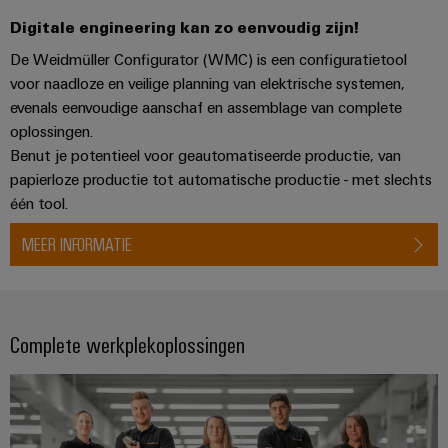
Service
Windenergie
Digitale engineering kan zo eenvoudig zijn!
Operationele
Gemodificeerde
De Weidmüller Configurator (WMC) is een configuratietool
excellentie
en
voor naadloze en veilige planning van elektrische systemen,
in
windenergie
geassembleerde
evenals eenvoudige aanschaf en assemblage van complete
oplossingen.
behuizingen
Waterstof
Benut je potentieel voor geautomatiseerde productie, van
Waterstof
Op-
papierloze productie tot automatische productie - met slechts
als
maat-
één tool.
belangrijke
technologie
gemaakte
voor
MEER INFORMATIE
kabelassemblages
de
energietransitie
Gemonteerde
eindrails
Complete werkplekoplossingen
Nieuwe producten