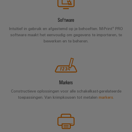
en
Fabrikanten
Personeelszaken
engineering
migratieoplossingen
veld
van
Distributie
van
Weidmüller
Weidmüller
apparaten
Software
Veldbedrading
PLC-
Academie
Configurator
ATEX
Innovatieve
systemen
Intuïtief in gebruik en afgestemd op je behoeften. M-Print® PRO
connectiviteitsoplossingen
Slimme
Compliance
software maakt het eenvoudig om gegevens te importeren, te
PCB-
Assembly
voor
meting
Service-
bewerken en te beheren.
apparaten
connectorservices
Ons
interfaces
Smart
Gebouwinfrastructuur
management
Laboratoriumdiensten
Cabinet
Oplossingen
Verdeeldozen
voor
Building
de
specifieke
Pers
Ondersteuning
Weidmüller
Markers
vereisten
Elektronica
Configurator
van
Bedrijfsnieuws
Technische
Constructieve oplossingen voor alle schakelkast-gerelateerde
de
Relaismodules
ondersteuning
toepassingen. Van krimpkousen tot metalen
markers
.
bouw
Werkplekoplossingen
Nieuws
en
van
van
Milieuproduct-
infrastructuur
solid-
de
en/of
state-
Schakelkastbouw
Systemen
vakpers
conformiteitsverklaringen
relais
Oplossingen
en