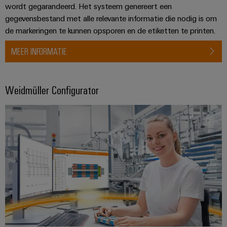
energieopwekking
wordt gegarandeerd. Het systeem genereert een
Automatische
Transmissie
gegevensbestand met alle relevante informatie die nodig is om
machines
de markeringen te kunnen opsporen en de etiketten te printen.
&
distributie
Software
MEER INFORMATIE
Stabiliteit
Markers
en
veiligheid
voor
Industriële
Weidmüller Configurator
moderne
printers
energie-
netwerken
Industriële
Waterbehandeling
verlichting
en
Infrastructuur
afvalwaterbehandeling
van
Oplossingen
voor
schakelkasten
de
water-
en
Assembly
afvalwaterindustrie