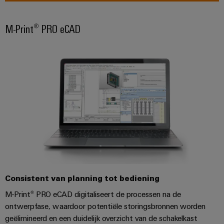
en
de
Weidmüller
PCB-
maritieme
Industrial
M-Print® PRO eCAD
industrie
klemmen
AI
Spoorweg
PCB-
Toegang
Moderne
connectorservices
en
op
digitale
afstand
Original
oplossingen
voor
Equipment
Industrieel
klimaatvriendelijke
Manufacturer
mobiliteit
serviceplatform
in
(OEM)
easyConnect
het
spoorvervoer
Traditionele
Werkplek
energie
Consistent van planning tot bediening
en
De
accessoires
M-Print® PRO eCAD digitaliseert de processen na de
toekomst
voor
ontwerpfase, waardoor potentiële storingsbronnen worden
Tools
bewezen
geëlimineerd en een duidelijk overzicht van de schakelkast