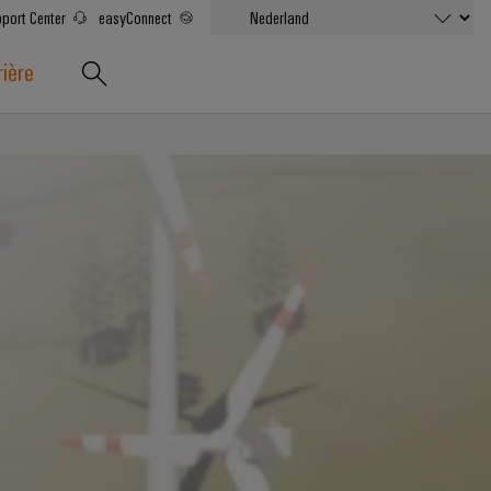
port Center
easyConnect
rière