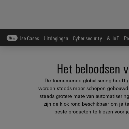
Use Cases
Uitdagingen
Cyber security
& IIoT
Pr
New
Het beloodsen v
De toenemende globalisering heeft g
worden steeds meer schepen gebouwd e
steeds grotere mate van automatiserin
zijn de klok rond beschikbaar om je t
beste producten te kiezen voor 