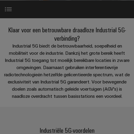
PCB-
kunnen
maat-
Weidmüller
worden
DC-
klemmen
Support
gemaakte
Verkoop
ervaren.
microgrids
Feiten
Studenten
kabelassemblages
Behuizingssystemen
Datacenter
eShop
Voordelen
en
Klaar voor een betrouwbare draadloze Industrial 5G-
u-
en
Oplossingen
Fast
cijfers
Bedrijf
verbinding?
Aanvraag
BEZOEK
en
OS
componenten
Delivery
5G-oplossingsbenaderingen
OVERZICHT
producten
Industrial 5G biedt de betrouwbaarheid, soepelheid en
van
edge
Duurzaamheid
Service
voor
Kabelinvoersystemen
mobiliteit voor de industrie. Dankzij het grote bereik heeft
catalogi
computing
Carrière
datacenters
en
Locaties
Industrial 5G toegang tot moeilijk bereikbare locaties in zware
5G-toepassingsnotities
-
New
Prijslijst
omgevingen. Daarnaast gebruiken interferentievrije
Industrial
-
efficiënt,
Managementinformatie
Advies
betrouwbaar,
radiotechnologieën hetzelfde gelicentieerde spectrum, wat de
5G
componenten
schaalbaar
Contact
en
en
exclusiviteit van Industrial 5G garandeert. Voor bewegende
Single
Aansluitkabels,
certificaten
digitale
doelen zoals automatisch geleide voertuigen (AGV's) is
Acties
Energieopslag
Pair
patchkabels
naadloze overdracht tussen basisstations een voordeel.
engineering
Oplossingen
Orange
Speciale
en
Ethernet
en
Mag
Connectivity
producten
aanbiedingen
kabels
voor
|
Consulting
energieopslagsystemen
Bedrading
Klantenmagazine
(EOS)
Schakelkast
Industriële 5G-voordelen
Digital
en
Partners