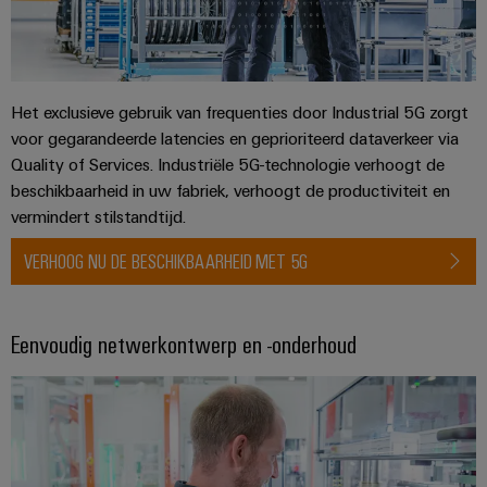
energieopwekking
Automatische
Transmissie
machines
&
distributie
Software
Het exclusieve gebruik van frequenties door Industrial 5G zorgt
Stabiliteit
voor gegarandeerde latencies en geprioriteerd dataverkeer via
Markers
en
Quality of Services. Industriële 5G-technologie verhoogt de
veiligheid
voor
Industriële
beschikbaarheid in uw fabriek, verhoogt de productiviteit en
moderne
printers
vermindert stilstandtijd.
energie-
netwerken
VERHOOG NU DE BESCHIKBAARHEID MET 5G
Industriële
Waterbehandeling
verlichting
en
Infrastructuur
Eenvoudig netwerkontwerp en -onderhoud
afvalwaterbehandeling
van
Oplossingen
voor
schakelkasten
de
water-
en
Assembly
afvalwaterindustrie