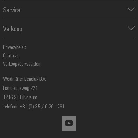
Automatisering
Industrial Ethernet
Service
Werkplekoplossingen
Besturingen & Edge
Industriële IoT
Assembled terminal rails
Tools
Industrial Analytics
Verkoop
Fast Delivery Service
Printer
PV oplossingen
Weidmueller configurator
Team
Power-to-X en waterstof
Technische ondersteuning
Privacybeleid
Webshop
Contact
Prijslijst
Verkoopvoorwaarden
Distributie
Weidmüller Benelux B.V.
Franciscusweg 221
1216 SE Hilversum
telefoon +31 (0) 35 / 6 261 261