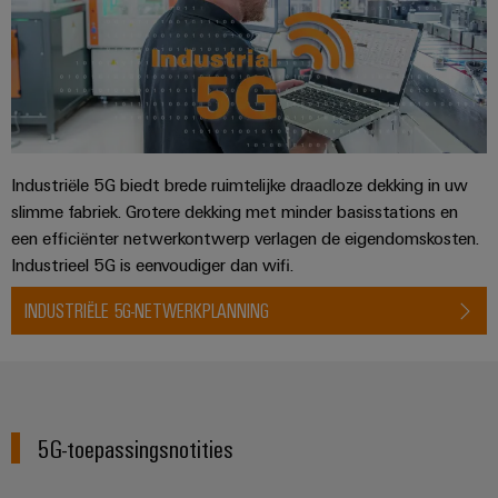
Service
Windenergie
Operationele
Gemodificeerde
excellentie
en
in
windenergie
geassembleerde
behuizingen
Waterstof
Waterstof
Industriële 5G biedt brede ruimtelijke draadloze dekking in uw
Op-
als
slimme fabriek. Grotere dekking met minder basisstations en
maat-
belangrijke
een efficiënter netwerkontwerp verlagen de eigendomskosten.
technologie
gemaakte
Industrieel 5G is eenvoudiger dan wifi.
voor
kabelassemblages
de
INDUSTRIËLE 5G-NETWERKPLANNING
energietransitie
Gemonteerde
eindrails
5G-toepassingsnotities
Nieuwe producten