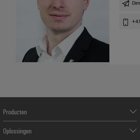
Dim
+4
Producten
Klemmenstroken
Oplossingen
Relais
Voedingen