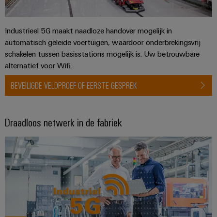
en
de
Weidmüller
PCB-
maritieme
Industrial
industrie
klemmen
Industrieel 5G maakt naadloze handover mogelijk in
AI
automatisch geleide voertuigen, waardoor onderbrekingsvrij
Spoorweg
PCB-
Toegang
schakelen tussen basisstations mogelijk is. Uw betrouwbare
Moderne
connectorservices
en
alternatief voor Wifi.
op
digitale
afstand
Original
oplossingen
BEVEILIGDE VELDPROEF OF EERSTE GESPREK
voor
Equipment
Industrieel
klimaatvriendelijke
Manufacturer
mobiliteit
serviceplatform
Draadloos netwerk in de fabriek
in
(OEM)
easyConnect
het
spoorvervoer
Traditionele
Werkplek
energie
en
De
accessoires
toekomst
voor
Tools
bewezen