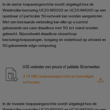
Praktische
In de eerste toepassingsnotitie wordt uitgelegd hoe de
verbindingstechniek
voor je industrie.
Weidmüller-besturing UC20-M3000 en UC20-M4000 op een
Onze Industrial
openbaar of particulier 5G-netwerk kan worden aangesloten.
Connectivity
innovaties.
Met een bestaande verbinding kan elke op u-control
gebaseerde use case draadloos met 5G tot stand worden
gebracht. Bijvoorbeeld draadloze closed-loop
besturingstoepassingen, toegang en onderhoud op afstand en
5G-gebaseerde edge computing.
U-OS verbinden met private of publieke 5G-netwerken
314 MB (toepassingsnotitie en benodigde
software)
In de tweede toepassingsnotitie wordt uitgelegd hoe de
Weidmüller
Weidmüller-controller UC20-M3000 en UC20-M4000 op een