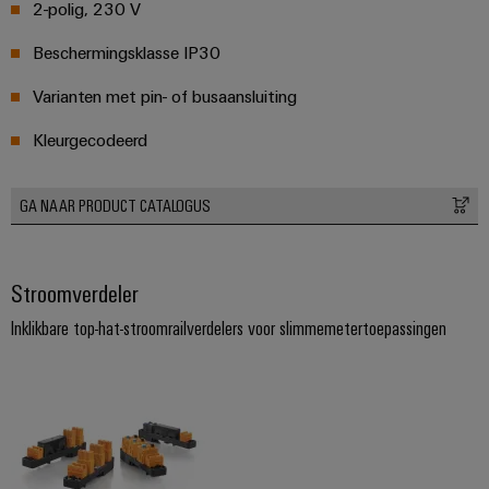
2-polig, 230 V
Configurator
Digitale
Beschermingsklasse IP30
engineering van
het volgende
niveau - intuïtief,
Varianten met pin- of busaansluiting
ongecompliceerd,
snel
Kleurgecodeerd
GA NAAR PRODUCT CATALOGUS
Stroomverdeler
Inklikbare top-hat-stroomrailverdelers voor slimmemetertoepassingen