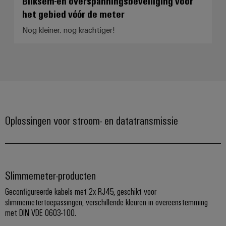
Bliksem-en overspanningsbeveiliging voor
en
de
Weidmüller
het gebied vóór de meter
PCB-
maritieme
Industrial
industrie
Nog kleiner, nog krachtiger!
klemmen
AI
Spoorweg
PCB-
Toegang
Moderne
connectorservices
en
op
digitale
afstand
Original
oplossingen
voor
Equipment
Industrieel
klimaatvriendelijke
Manufacturer
mobiliteit
serviceplatform
Oplossingen voor stroom- en datatransmissie
in
(OEM)
easyConnect
het
spoorvervoer
Traditionele
Werkplek
Slimmemeter-producten
energie
en
De
Geconfigureerde kabels met 2x RJ45, geschikt voor
accessoires
toekomst
slimmemetertoepassingen, verschillende kleuren in overeenstemming
voor
met DIN VDE 0603-100.
Tools
bewezen