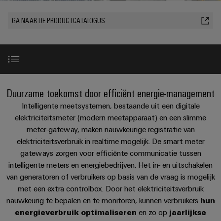
PCB-
kunnen
maat-
Weidmüller
worden
DC-
klemmen
GA NAAR DE PRODUCTCATALOGUS
Support
gemaakte
Verkoop
ervaren.
microgrids
Feiten
Studenten
kabelassemblages
Behuizingssystemen
Datacenter
eShop
en
u-
en
Oplossingen
Fast
cijfers
Bedrijf
Aanvraag
BEZOEK
en
OS
componenten
Delivery
OVERZICHT
producten
van
edge
Duurzaamheid
Service
voor
Kabelinvoersystemen
Inleiding
catalogi
Duurzame toekomst door efficiënt energie-management
computing
Carrière
datacenters
en
Locaties
-
Intelligente meetsystemen, bestaande uit een digitale
Prijslijst
Industrial
-
efficiënt,
Meer producten
elektriciteitsmeter (modern meetapparaat) en een slimme
Managementinformatie
Advies
betrouwbaar,
5G
componenten
meter-gateway, maken nauwkeurige registratie van
schaalbaar
en
en
elektriciteitsverbruik in realtime mogelijk. De smart meter
Single
Aansluitkabels,
certificaten
digitale
ConnectorGuide
Acties
Energieopslag
gateways zorgen voor efficiënte communicatie tussen
Pair
patchkabels
engineering
Oplossingen
intelligente meters en energiebedrijven. Het in- en uitschakelen
Orange
Speciale
en
Ethernet
en
FAQ
van generatoren of verbruikers op basis van de vraag is mogelijk
Mag
Connectivity
producten
aanbiedingen
kabels
met een extra controlbox. Door het elektriciteitsverbruik
voor
|
Consulting
energieopslagsystemen
nauwkeurig te bepalen en te monitoren, kunnen verbruikers
hun
Bedrading
Klantenmagazine
Downloads
(EOS)
Schakelkast
energieverbruik optimaliseren
en zo op
jaarlijkse
Digital
en
Partners