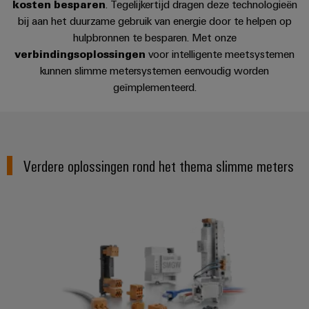
en
kosten besparen
. Tegelijkertijd dragen deze technologieën
Fabrikanten
Personeelszaken
engineering
migratieoplossingen
veld
Advies en ondersteuning
bij aan het duurzame gebruik van energie door te helpen op
van
Distributie
van
Weidmüller
Weidmüller
hulpbronnen te besparen. Met onze
apparaten
Veldbedrading
PLC-
Academie
Configurator
ATEX
verbindingsoplossingen
voor intelligente meetsystemen
Innovatieve
systemen
kunnen slimme metersystemen eenvoudig worden
connectiviteitsoplossingen
Slimme
Compliance
PCB-
Assembly
voor
geïmplementeerd.
meting
Service-
apparaten
connectorservices
Ons
interfaces
Smart
Gebouwinfrastructuur
management
Laboratoriumdiensten
Cabinet
Oplossingen
Verdeeldozen
voor
Building
Verdere oplossingen rond het thema slimme meters
de
specifieke
Pers
Ondersteuning
Weidmüller
vereisten
Elektronica
Configurator
van
Bedrijfsnieuws
Technische
*Totaal-portfolio* voor slimme m
de
Relaismodules
ondersteuning
bouw
Werkplekoplossingen
Nieuws
en
van
van
Milieuproduct-
infrastructuur
solid-
de
en/of
state-
Schakelkastbouw
Systemen
vakpers
conformiteitsverklaringen
relais
Oplossingen
en