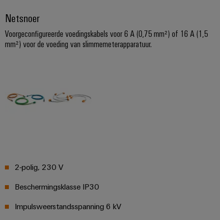
Service
Windenergie
Netsnoer
Operationele
Gemodificeerde
Voorgeconfigureerde voedingskabels voor 6 A (0,75 mm²) of 16 A (1,5
excellentie
en
in
mm²) voor de voeding van slimmemeterapparatuur.
windenergie
geassembleerde
behuizingen
Waterstof
Waterstof
Op-
als
maat-
belangrijke
technologie
gemaakte
voor
kabelassemblages
de
energietransitie
Gemonteerde
eindrails
2-polig, 230 V
Beschermingsklasse IP30
Impulsweerstandsspanning 6 kV
Nieuwe producten