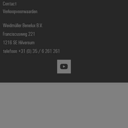
Contact
Prijslijst
Verkoopvoorwaarden
Distributie
Weidmüller Benelux B.V.
Franciscusweg 221
1216 SE Hilversum
telefoon +31 (0) 35 / 6 261 261