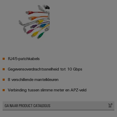
energieopwekking
Automatische
Transmissie
machines
&
distributie
Software
Stabiliteit
Markers
en
veiligheid
voor
Industriële
moderne
printers
energie-
RJ45-patchkabels
netwerken
Industriële
Waterbehandeling
Gegevensoverdrachtssnelheid tot 10 Gbps
verlichting
en
8 verschillende mantelkleuren
Infrastructuur
afvalwaterbehandeling
van
Oplossingen
Verbinding tussen slimme meter en APZ-veld
voor
schakelkasten
de
water-
GA NAAR PRODUCT CATALOGUS
en
Assembly
afvalwaterindustrie