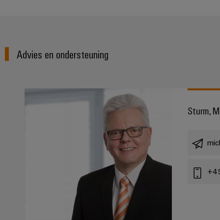
Advies en ondersteuning
Sturm, M
mic
+4