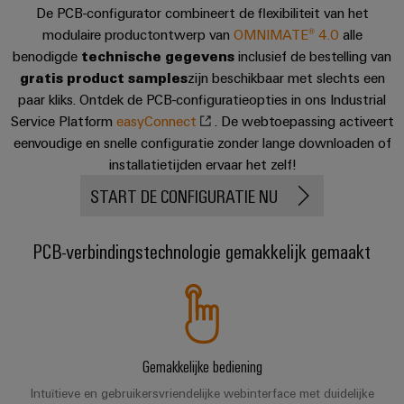
en
Fabrikanten
Personeelszaken
engineering
De PCB-configurator combineert de flexibiliteit van het
migratieoplossingen
veld
van
Distributie
modulaire productontwerp van
OMNIMATE® 4.0
alle
van
Weidmüller
Weidmüller
apparaten
benodigde
technische gegevens
inclusief de bestelling van
Veldbedrading
PLC-
Academie
Configurator
ATEX
gratis product samples
Innovatieve
zijn beschikbaar met slechts een
systemen
connectiviteitsoplossingen
Slimme
paar kliks. Ontdek de PCB-configuratieopties in ons Industrial
Compliance
PCB-
Assembly
voor
Service Platform
easyConnect
. De webtoepassing activeert
meting
Service-
apparaten
connectorservices
eenvoudige en snelle configuratie zonder lange downloaden of
Ons
interfaces
Smart
Gebouwinfrastructuur
installatietijden ervaar het zelf!
management
Laboratoriumdiensten
Cabinet
Oplossingen
Verdeeldozen
START DE CONFIGURATIE NU
voor
Building
de
specifieke
Pers
Ondersteuning
Weidmüller
PCB-verbindingstechnologie gemakkelijk gemaakt
vereisten
Elektronica
Configurator
van
Bedrijfsnieuws
Technische
de
Relaismodules
ondersteuning
bouw
Werkplekoplossingen
Nieuws
en
van
van
Milieuproduct-
infrastructuur
solid-
de
en/of
state-
Gemakkelijke bediening
Schakelkastbouw
Systemen
vakpers
conformiteitsverklaringen
relais
Oplossingen
Intuïtieve en gebruikersvriendelijke webinterface met duidelijke
en