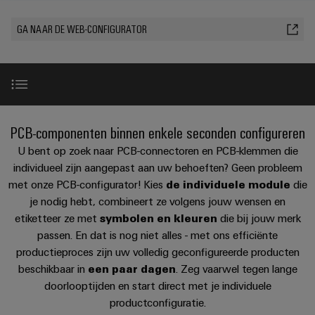
PCB-
kunnen
maat-
Weidmüller
worden
DC-
klemmen
GA NAAR DE WEB-CONFIGURATOR
Support
gemaakte
Verkoop
ervaren.
microgrids
Feiten
Studenten
kabelassemblages
Behuizingssystemen
Datacenter
eShop
en
u-
en
Oplossingen
Fast
cijfers
Bedrijf
Aanvraag
BEZOEK
en
OS
componenten
Delivery
OVERZICHT
producten
van
edge
Duurzaamheid
Service
voor
Kabelinvoersystemen
Configureerbare producten
catalogi
PCB-componenten binnen enkele seconden configureren
computing
Carrière
datacenters
en
Locaties
-
U bent op zoek naar PCB-connectoren en PCB-klemmen die
Prijslijst
Industrial
-
efficiënt,
Configuratietool
individueel zijn aangepast aan uw behoeften? Geen probleem
Managementinformatie
Advies
betrouwbaar,
5G
componenten
met onze PCB-configurator! Kies
de individuele module
die
schaalbaar
en
en
je nodig hebt, combineert ze volgens jouw wensen en
Single
Aansluitkabels,
certificaten
digitale
Perfecte aanvullingen
Acties
Energieopslag
etiketteer ze met
symbolen en kleuren
die bij jouw merk
Pair
patchkabels
engineering
Oplossingen
passen. En dat is nog niet alles - met ons efficiënte
Orange
Speciale
en
Ethernet
en
Advies en ondersteuning
productieproces zijn uw volledig geconfigureerde producten
Mag
Connectivity
producten
aanbiedingen
kabels
beschikbaar in
een paar dagen
. Zeg vaarwel tegen lange
voor
|
Consulting
energieopslagsystemen
doorlooptijden en start direct met je individuele
Bedrading
Klantenmagazine
(EOS)
Schakelkast
productconfiguratie.
Digital
en
Partners