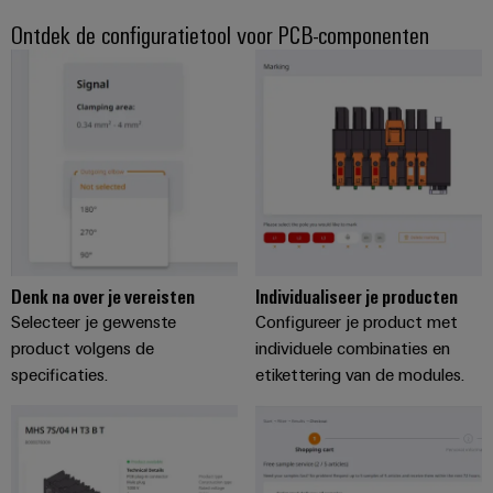
energieopwekking
Automatische
Ontdek de configuratietool voor PCB-componenten
Transmissie
machines
&
distributie
Software
Stabiliteit
Markers
en
veiligheid
voor
Industriële
moderne
printers
energie-
netwerken
Industriële
Waterbehandeling
verlichting
Denk na over je vereisten
Individualiseer je producten
en
Selecteer je gewenste
Configureer je product met
Infrastructuur
afvalwaterbehandeling
product volgens de
individuele combinaties en
van
specificaties.
etikettering van de modules.
Oplossingen
voor
schakelkasten
de
water-
en
Assembly
afvalwaterindustrie