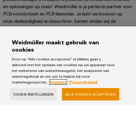
en oplossingen op maat. Weidmüller is je perfecte partner voor
PCB-connectoren en PCB-klemmen. Je kunt vertrouwen op
onze deskundigheid en know-how. Samen vinden wij de
producten die aan je eisen voldoen.
Weidmüller maakt gebruik van
cookies
Door op “Alle cookies accepteren” te klikken gaat u
Producten
akkoord met het opslaan van cookies op uw apparaat voor
het verbeteren van websitenavigatie, het analyseren van
Klemmenstroken
websitegebruik en om ons te helpen bij onze
Oplossingen
marketingprojecten.
Contact
Privacybeleid
Relais
Voedingen
Automatisering
COOKIE-INSTELLINGEN
ALLE COOKIES ACCEPTEREN
Industrial Ethernet
Service
Werkplekoplossingen
Besturingen & Edge
Industriële IoT
Assembled terminal rails
Tools
Industrial Analytics
Verkoop
Fast Delivery Service
Printer
PV oplossingen
Weidmueller configurator
Team
Power-to-X en waterstof