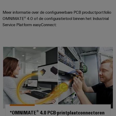
Configurator
Digitale
Meer informatie over de configureerbare PCB productportfolio
engineering van
het volgende
OMNIMATE® 4.0 of de configuratietool binnen het Industrial
niveau - intuïtief,
Service Platform easyConnect:
ongecompliceerd,
snel
*OMNIMATE® 4.0 PCB-printplaatc
*OMNIMATE® 4.0 PCB-printplaatconnectoren