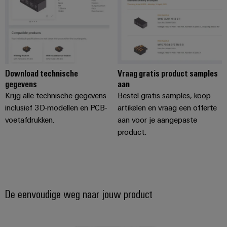
Service
Windenergie
Operationele
Gemodificeerde
excellentie
en
in
windenergie
geassembleerde
behuizingen
Waterstof
Download technische
Vraag gratis product samples
gegevens
aan
Waterstof
Op-
als
Krijg alle technische gegevens
Bestel gratis samples, koop
maat-
belangrijke
inclusief 3D-modellen en PCB-
artikelen en vraag een offerte
technologie
gemaakte
voetafdrukken.
aan voor je aangepaste
voor
kabelassemblages
product.
de
energietransitie
Gemonteerde
eindrails
De eenvoudige weg naar jouw product
Nieuwe producten