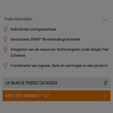
en
de
Weidmüller
PCB-
maritieme
Industrial
industrie
klemmen
AI
Productkenmerken:
Spoorweg
PCB-
Toegang
Moderne
Individueel configureerbaar
connectorservices
en
op
digitale
Innovatieve SNAP IN-verbindingstechniek
afstand
Original
oplossingen
voor
Integratie van de nieuwste technologieën zoals Single Pair
Equipment
Industrieel
klimaatvriendelijke
Ethernet
Manufacturer
mobiliteit
serviceplatform
in
(OEM)
easyConnect
Combinatie van signaal, data en vermogen in één product
het
spoorvervoer
Traditionele
GA NAAR DE PRODUCTCATALOGUS
Werkplek
energie
en
De
MEER OVER OMNIMATE® 4.0
accessoires
toekomst
voor
Tools
bewezen