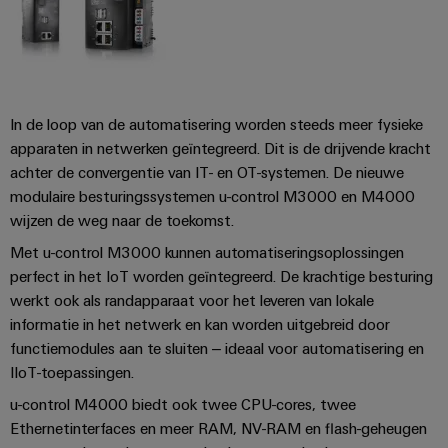
en
de
Weidmüller
PCB-
maritieme
Industrial
industrie
klemmen
AI
Spoorweg
PCB-
Toegang
Moderne
In de loop van de automatisering worden steeds meer fysieke
connectorservices
en
op
apparaten in netwerken geïntegreerd. Dit is de drijvende kracht
digitale
afstand
Original
oplossingen
achter de convergentie van IT- en OT-systemen. De nieuwe
voor
Equipment
modulaire besturingssystemen u-control M3000 en M4000
Industrieel
klimaatvriendelijke
wijzen de weg naar de toekomst.
Manufacturer
mobiliteit
serviceplatform
in
(OEM)
Met u-control M3000 kunnen automatiseringsoplossingen
easyConnect
het
perfect in het IoT worden geïntegreerd. De krachtige besturing
spoorvervoer
werkt ook als randapparaat voor het leveren van lokale
Traditionele
informatie in het netwerk en kan worden uitgebreid door
Werkplek
energie
functiemodules aan te sluiten – ideaal voor automatisering en
en
IIoT-toepassingen.
De
accessoires
toekomst
u-control M4000 biedt ook twee CPU-cores, twee
voor
Tools
Ethernetinterfaces en meer RAM, NV-RAM en flash-geheugen
bewezen