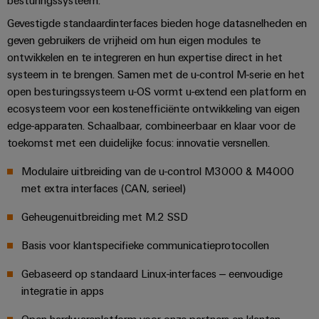
Praktische
verbindingstechniek
Gevestigde standaardinterfaces bieden hoge datasnelheden en
voor je industrie.
Onze Industrial
geven gebruikers de vrijheid om hun eigen modules te
Connectivity
ontwikkelen en te integreren en hun expertise direct in het
innovaties.
systeem in te brengen. Samen met de u-control M-serie en het
open besturingssysteem u-OS vormt u-extend een platform en
ecosysteem voor een kostenefficiënte ontwikkeling van eigen
edge-apparaten. Schaalbaar, combineerbaar en klaar voor de
toekomst met een duidelijke focus: innovatie versnellen.
Modulaire uitbreiding van de u-control M3000 & M4000
met extra interfaces (CAN, serieel)
Geheugenuitbreiding met M.2 SSD
Basis voor klantspecifieke communicatieprotocollen
Gebaseerd op standaard Linux-interfaces – eenvoudige
integratie in apps
Weidmüller
Open hardwareplatform voor onze partners en klanten