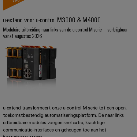
Service
Windenergie
Operationele
Gemodificeerde
u-extend voor u-control M3000 & M4000
excellentie
en
in
Modulaire uitbreiding naar links van de u-control M-serie – verkrijgbaar
windenergie
geassembleerde
vanaf augustus 2026
behuizingen
Waterstof
Waterstof
Op-
als
maat-
belangrijke
technologie
gemaakte
voor
kabelassemblages
de
energietransitie
Gemonteerde
eindrails
u-extend transformeert onze u-control M-serie tot een open,
toekomstbestendig automatiseringsplatform. De naar links
uitbreidbare modules voegen snel extra, krachtige
communicatie-interfaces en geheugen toe aan het
Nieuwe producten
besturingssysteem.