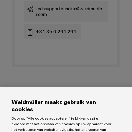
techsupportbenelux@weidmuelle
r.com
+31 35 6 261 261
Weidmüller maakt gebruik van
Producten
cookies
Klemmenstroken
Door op “Alle cookies accepteren” te klikken gaat u
akkoord met het opslaan van cookies op uw apparaat voor
Oplossingen
Relais
het verbeteren van websitenavigatie, het analyseren van