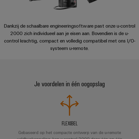
en
Fabrikanten
Personeelszaken
engineering
migratieoplossingen
veld
Downloads
van
Distributie
van
Weidmüller
Weidmüller
apparaten
Veldbedrading
PLC-
Academie
Configurator
ATEX
Dankzij de schaalbare engineeringsoftware past onze u-control
Innovatieve
Support en services
systemen
connectiviteitsoplossingen
2000 zich individueel aan je eisen aan. Bovendien is de u-
Slimme
Compliance
PCB-
Assembly
voor
control krachtig, compact en volledig compatibel met ons I/O-
meting
Service-
apparaten
connectorservices
systeem u-remote.
Ons
interfaces
Smart
Gebouwinfrastructuur
management
Laboratoriumdiensten
Cabinet
Oplossingen
Verdeeldozen
voor
Building
de
specifieke
Pers
Ondersteuning
Je voordelen in één oogopslag
Weidmüller
vereisten
Elektronica
Configurator
van
Bedrijfsnieuws
Technische
de
Relaismodules
ondersteuning
bouw
Werkplekoplossingen
Nieuws
en
van
van
Milieuproduct-
infrastructuur
solid-
FLEXIBEL
de
en/of
state-
Schakelkastbouw
Systemen
vakpers
conformiteitsverklaringen
relais
Gebaseerd op het compacte ontwerp van de u-remote
Oplossingen
en
veldbuskoppeling, kan u-control 2000 deze één op één