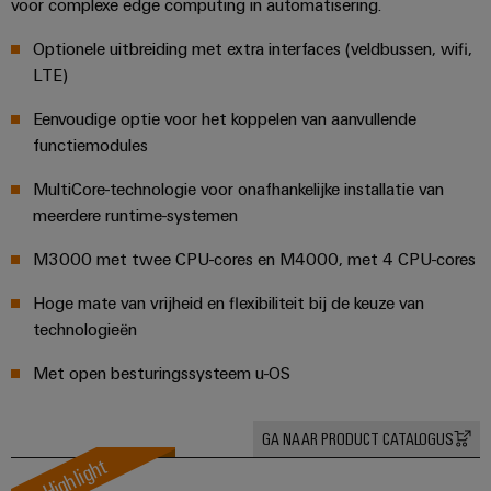
energieopwekking
voor complexe edge computing in automatisering.
Automatische
Transmissie
Optionele uitbreiding met extra interfaces (veldbussen, wifi,
machines
&
LTE)
distributie
Software
Eenvoudige optie voor het koppelen van aanvullende
Stabiliteit
Markers
functiemodules
en
veiligheid
voor
Industriële
MultiCore-technologie voor onafhankelijke installatie van
moderne
meerdere runtime-systemen
printers
energie-
netwerken
M3000 met twee CPU-cores en M4000, met 4 CPU-cores
Industriële
Waterbehandeling
verlichting
Hoge mate van vrijheid en flexibiliteit bij de keuze van
en
technologieën
Infrastructuur
afvalwaterbehandeling
van
Met open besturingssysteem u-OS
Oplossingen
voor
schakelkasten
de
water-
GA NAAR PRODUCT CATALOGUS
en
Highlight
Assembly
afvalwaterindustrie