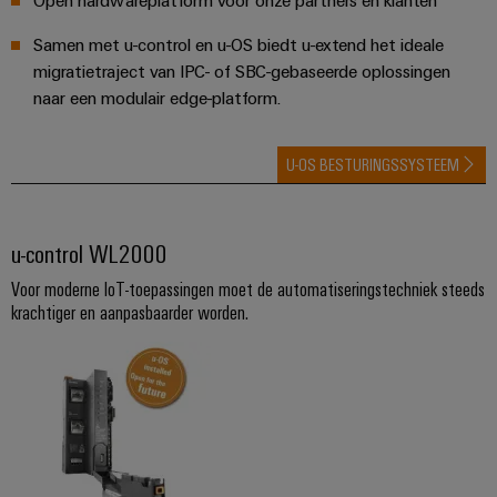
Configurator
Digitale
Samen met u-control en u-OS biedt u-extend het ideale
engineering van
migratietraject van IPC- of SBC-gebaseerde oplossingen
het volgende
niveau - intuïtief,
naar een modulair edge-platform.
ongecompliceerd,
snel
U-OS BESTURINGSSYSTEEM
u-control WL2000
Voor moderne IoT-toepassingen moet de automatiseringstechniek steeds
krachtiger en aanpasbaarder worden.