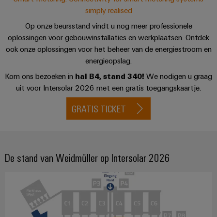
voor
oplossingen
PSIRT
Scheidingsversterkers
simply realised
de
uitdagingen
en
Onze
Op onze beursstand vindt u nog meer professionele
Gedecentraliseerde
Technische
van
signaalomvormers
partners
oplossingen voor gebouwinstallaties en werkplaatsen. Ontdek
de
automatisering
gegevens
ook onze oplossingen voor het beheer van de energiestroom en
schakelkastbouw
Voedingen
Distributie
energieopslag.
Energiebeheeroplossingen
Technische
Machines
productcatalogi
Elektronica
Kom ons bezoeken in
hal B4, stand 340!
We nodigen u graag
IIoT
Oplossingen
IoT
uit voor Intersolar 2026 met een gratis toegangskaartje.
voor
behuizingen
and
en
Trainingscursussen
de
Automation
diverse
GRATIS TICKET
automatiseringssoftware
en
Bliksem-
Partner
sectoren
webinars
en
van
Industriële
Network
machine-
overspanningsbeveiliging
analyse
Retouren
en
Zoek
fabrieksautomatisering
en
PV-
De stand van Weidmüller op Intersolar 2026
Industriële
uw
reparaties
generatoraansluitkasten
Olie
automatisering
IIoT
&
en
Veldbusverdelers
Industrieel
gas
Automation
Digitale
IoT
Zorgen
Solution
bestelopties
voor