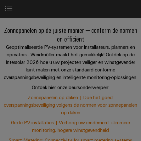
en
Fabrikanten
Personeelszaken
engineering
migratieoplossingen
Workplace Solutions
Intralogistiek
Industrial 5G
veld
van
Distributie
van
Weidmüller
Weidmüller
apparaten
Gedecentraliseerde automatisering
Waterstof
DC
Veldbedrading
PLC-
Academie
Configurator
ATEX
Vind onze stands
Innovatieve
Zonnepanelen op de juiste manier – conform de normen
systemen
connectiviteitsoplossingen
Industrial Analytics
SNAP IN
Oplossingen voor e
Slimme
Compliance
en efficiënt
PCB-
Assembly
voor
meting
Service-
apparaten
Hoogtepunten
connectorservices
Geoptimaliseerde PV-systemen voor installateurs, planners en
Industriële IoT- en automatiseringsoplossingen
e-Mobili
Ons
interfaces
operators - Weidmüller maakt het gemakkelijk! Ontdek op de
Smart
Gebouwinfrastructuur
management
Laboratoriumdiensten
Intersolar 2026 hoe u uw projecten veiliger en winstgevender
Connectivity Consulting
OEM
Cabinet
Zonnepanelen op daken.
Oplossingen
Verdeeldozen
kunt maken met onze standaard-conforme
voor
Building
Werkplek en accessoires
de
overspanningsbeveiliging en intelligente monitoring-oplossingen.
specifieke
Pers
Ondersteuning
Grote zonne-energiesystemen.
Weidmüller
Thermisch management
Din-rails
Tools
Prin
Ontdek hier onze beursonderwerpen:
vereisten
Elektronica
Configurator
van
Bedrijfsnieuws
Technische
Zonnepanelen op daken | Doe het goed:
de
Industriële verlichting
Automatische machines
Ma
Relaismodules
Slimme meting
ondersteuning
overspanningsbeveiliging volgens de normen voor zonnepanelen
bouw
Werkplekoplossingen
Nieuws
en
van
op daken
van
Milieuproduct-
infrastructuur
solid-
Tickets & Contact
Grote PV-installaties | Verhoog uw rendement: slimmere
de
en/of
state-
Schakelkastbouw
monitoring, hogere winstgevendheid
Systemen
vakpers
conformiteitsverklaringen
relais
Oplossingen
en
Downloads
Smart Metering: Connectivity for smart metering systems