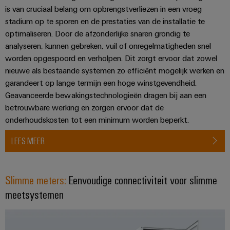
Service
is van cruciaal belang om opbrengstverliezen in een vroeg
Windenergie
stadium op te sporen en de prestaties van de installatie te
Operationele
Gemodificeerde
optimaliseren. Door de afzonderlijke snaren grondig te
excellentie
en
in
analyseren, kunnen gebreken, vuil of onregelmatigheden snel
windenergie
geassembleerde
worden opgespoord en verholpen. Dit zorgt ervoor dat zowel
behuizingen
nieuwe als bestaande systemen zo efficiënt mogelijk werken en
Waterstof
garandeert op lange termijn een hoge winstgevendheid.
Waterstof
Op-
Geavanceerde bewakingstechnologieën dragen bij aan een
als
maat-
belangrijke
betrouwbare werking en zorgen ervoor dat de
technologie
gemaakte
onderhoudskosten tot een minimum worden beperkt.
voor
kabelassemblages
de
LEES MEER
energietransitie
Gemonteerde
eindrails
Slimme meters:
Eenvoudige connectiviteit voor slimme
meetsystemen
Nieuwe producten