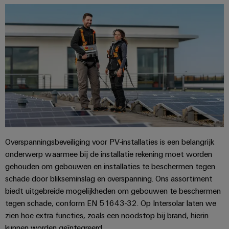
en
de
Weidmüller
PCB-
maritieme
Industrial
industrie
klemmen
AI
Spoorweg
PCB-
Toegang
Moderne
connectorservices
en
op
digitale
afstand
Original
oplossingen
voor
Equipment
Industrieel
klimaatvriendelijke
Manufacturer
mobiliteit
serviceplatform
in
(OEM)
easyConnect
het
Overspanningsbeveiliging voor PV-installaties is een belangrijk
spoorvervoer
onderwerp waarmee bij de installatie rekening moet worden
Traditionele
gehouden om gebouwen en installaties te beschermen tegen
Werkplek
energie
schade door blikseminslag en overspanning. Ons assortiment
en
De
biedt uitgebreide mogelijkheden om gebouwen te beschermen
accessoires
toekomst
tegen schade, conform EN 51643-32. Op Intersolar laten we
voor
zien hoe extra functies, zoals een noodstop bij brand, hierin
Tools
bewezen
kunnen worden geïntegreerd.