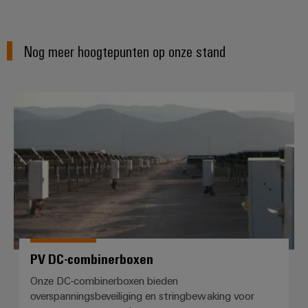
Configurator
Digitale
engineering van
het volgende
Nog meer hoogtepunten op onze stand
niveau - intuïtief,
ongecompliceerd,
snel
PV DC-combinerboxen
PV DC-combinerboxen
Onze DC-combinerboxen bieden
overspanningsbeveiliging en stringbewaking voor