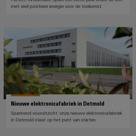
energieopwekking
Automatische
met veel positieve energie voor de toekomst.
Transmissie
machines
&
distributie
Software
Nieuwe elektronicafabriek in Det
Stabiliteit
Markers
en
veiligheid
voor
Industriële
moderne
printers
energie-
netwerken
Industriële
Waterbehandeling
verlichting
en
Infrastructuur
afvalwaterbehandeling
van
Nieuwe elektronicafabriek in Detmold
Oplossingen
voor
schakelkasten
Spannend vooruitzicht: onze nieuwe elektronicafabriek
de
in Detmold staat op het punt van starten.
water-
en
Assembly
afvalwaterindustrie