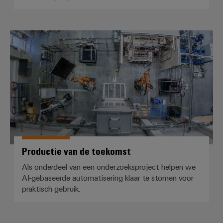
Praktische
verbindingstechniek
voor je industrie.
Onze Industrial
Connectivity
Productie van de toekomst
innovaties.
Productie van de toekomst
Als onderdeel van een onderzoeksproject helpen we
AI-gebaseerde automatisering klaar te stomen voor
praktisch gebruik.
Weidmüller