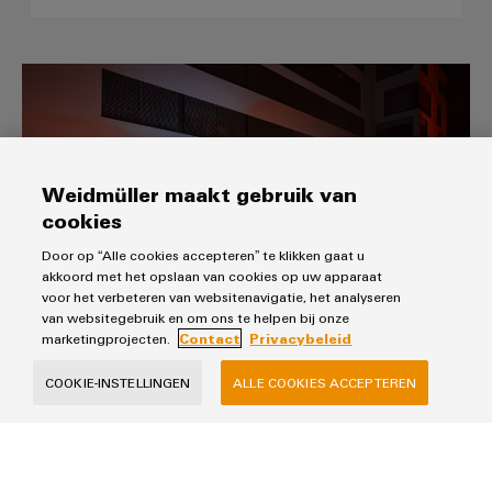
De juiste technologie voor onon
Weidmüller maakt gebruik van
cookies
Door op “Alle cookies accepteren” te klikken gaat u
akkoord met het opslaan van cookies op uw apparaat
voor het verbeteren van websitenavigatie, het analyseren
van websitegebruik en om ons te helpen bij onze
De juiste technologie voor onontdekte
marketingprojecten.
Contact
Privacybeleid
werelden
COOKIE-INSTELLINGEN
ALLE COOKIES ACCEPTEREN
Nieuwe standaard, veilige, leuke attractie: Weidmüller
producten worden gebruikt in pretparkattracties.