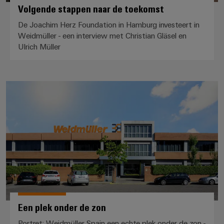
en
Volgende stappen naar de toekomst
de
Weidmüller
PCB-
maritieme
Industrial
De Joachim Herz Foundation in Hamburg investeert in
industrie
klemmen
AI
Weidmüller - een interview met Christian Gläsel en
Spoorweg
UIrich Müller
PCB-
Toegang
Moderne
connectorservices
en
op
digitale
afstand
Original
oplossingen
Een plek onder de zon
voor
Equipment
Industrieel
klimaatvriendelijke
Manufacturer
mobiliteit
serviceplatform
in
(OEM)
easyConnect
het
spoorvervoer
Traditionele
Werkplek
energie
en
De
accessoires
toekomst
Een plek onder de zon
voor
Tools
bewezen
Portret: Weidmüller Spain een echte plek onder de zon -