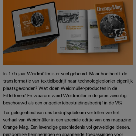
en
Fabrikanten
Personeelszaken
engineering
migratieoplossingen
veld
van
Distributie
van
Weidmüller
Weidmüller
apparaten
Veldbedrading
PLC-
Academie
Configurator
ATEX
Innovatieve
systemen
connectiviteitsoplossingen
Slimme
Compliance
PCB-
Assembly
voor
meting
Service-
apparaten
connectorservices
Ons
interfaces
Smart
Gebouwinfrastructuur
management
Laboratoriumdiensten
Cabinet
Oplossingen
Verdeeldozen
voor
Building
In 175 jaar Weidmüller is er veel gebeurd. Maar hoe heeft de
de
specifieke
Pers
Ondersteuning
transformatie van textielbedrijf naar technologiepionier eigenlijk
Weidmüller
vereisten
Elektronica
plaatsgevonden? Wat doen Weidmüller-producten in de
Configurator
van
Bedrijfsnieuws
Technische
Eiffeltoren? En waarom werd Weidmüller in de jaren zeventig
de
Relaismodules
ondersteuning
bouw
beschouwd als een ongediertebestrijdingsbedrijf in de VS?
Werkplekoplossingen
Nieuws
en
van
Ter gelegenheid van ons bedrijfsjubileum vertellen we het
van
Milieuproduct-
infrastructuur
solid-
verhaal van Weidmüller in een speciale editie van ons magazine
de
en/of
state-
Schakelkastbouw
Systemen
Orange Mag. Een levendige geschiedenis vol geweldige ideeën,
vakpers
conformiteitsverklaringen
relais
Oplossingen
en
persoonlijke herinneringen en spannende toepassingen voor