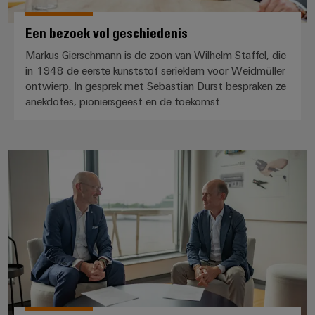
Automatisering
Partner
veilige
Industriële
bedrijfsvoering
eShop
en
Een bezoek vol geschiedenis
beveiliging
met
software
geïntegreerde
Markus Gierschmann is de zoon van Wilhelm Staffel, die
OCI-
Industrieel
Evenementen
oplossingen
in 1948 de eerste kunststof serieklem voor Weidmüller
interface
Besturingen
voor
serviceplatform
en
ontwierp. In gesprek met Sebastian Durst bespraken ze
de
easyConnect
beurzen
anekdotes, pioniersgeest en de toekomst.
EDI-
I/O-
procesindustrie
interface
systemen
Power
Wereldwijde
Photovoltaics
Plant
beurzen
Zonne-
Industrial
Volgende stappen naar de toeko
energie
BEZOEK
Controller
en
Ethernet
benutten
OVERZICHT
evenementen
voor
Touchpanels
efficiënt
Intersolar
gebruik
Fabrikant
van
Engineering-
van
hulpbronnen
en
apparaten
Scheepsbouw
visualisatietools
PCB-
Uitgebreide
Energiemeting
verbindingsoplossingen
connectoren
voor