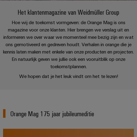
PCB-
kunnen
maat-
Weidmüller
worden
Het klantenmagazine van Weidmüller Group
DC-
klemmen
Support
gemaakte
Verkoop
ervaren.
microgrids
Feiten
Studenten
Hoe wij de toekomst vormgeven: de Orange Mag is ons
kabelassemblages
Behuizingssystemen
Datacenter
eShop
en
magazine voor onze klanten. Hier brengen we verslag uit en
u-
en
Oplossingen
Fast
cijfers
Bedrijf
informeren we over waar we momenteel mee bezig zijn en wat
Aanvraag
BEZOEK
en
OS
componenten
Delivery
ons gemotiveerd en gedreven houdt. Verhalen in orange die je
OVERZICHT
producten
van
edge
Duurzaamheid
Service
kennis laten maken met enkele van onze producten en projecten.
voor
Kabelinvoersystemen
catalogi
computing
Carrière
datacenters
En natuurlijk geven we jullie ook een vooruitblik op onze
en
Locaties
-
toekomstplannen.
Prijslijst
Industrial
-
efficiënt,
Managementinformatie
Advies
betrouwbaar,
We hopen dat je het leuk vindt om het te lezen!
5G
componenten
schaalbaar
en
en
Single
Aansluitkabels,
certificaten
digitale
Acties
Energieopslag
Pair
patchkabels
engineering
Oplossingen
Orange
Speciale
en
Ethernet
en
Mag
Connectivity
producten
Orange Mag 175 jaar jubileumeditie
aanbiedingen
kabels
voor
|
Consulting
energieopslagsystemen
Bedrading
Klantenmagazine
(EOS)
Schakelkast
Digital
en
Partners