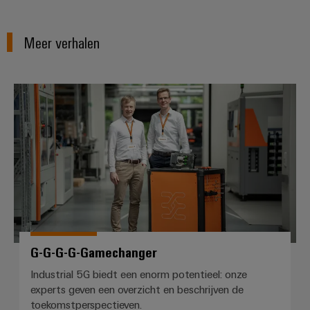
Service
Windenergie
Operationele
Gemodificeerde
Meer verhalen
excellentie
en
in
windenergie
geassembleerde
behuizingen
G-G-G-G-Gamechanger
Waterstof
Waterstof
Op-
als
maat-
belangrijke
technologie
gemaakte
voor
kabelassemblages
de
energietransitie
Gemonteerde
eindrails
G-G-G-G-Gamechanger
Industrial 5G biedt een enorm potentieel: onze
experts geven een overzicht en beschrijven de
Nieuwe producten
toekomstperspectieven.