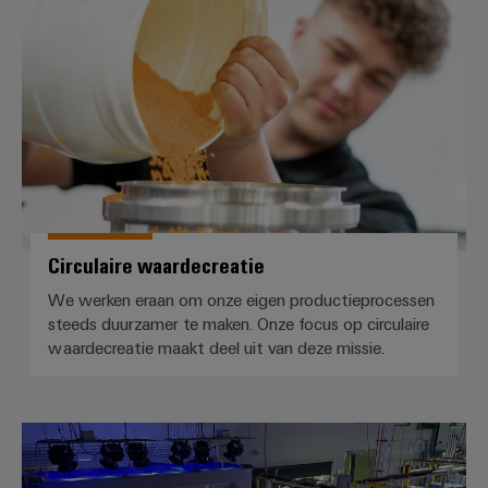
Configurator
Circulaire waardecreatie
Digitale
engineering van
het volgende
niveau - intuïtief,
ongecompliceerd,
snel
Circulaire waardecreatie
We werken eraan om onze eigen productieprocessen
steeds duurzamer te maken. Onze focus op circulaire
waardecreatie maakt deel uit van deze missie.
Automatisering ontmoet weten