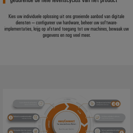
Automatisering
Partner
veilige
Industriële
bedrijfsvoering
eShop
en
beveiliging
Kies uw individuele oplossing uit ons groeiende aanbod van digitale
met
software
diensten – configureer uw hardware, beheer uw software-
geïntegreerde
OCI-
Industrieel
Evenementen
oplossingen
implementaties, krijg op afstand toegang tot uw machines, bewaak uw
interface
Besturingen
voor
serviceplatform
en
gegevens en nog veel meer.
de
easyConnect
beurzen
EDI-
I/O-
procesindustrie
interface
systemen
Power
Wereldwijde
Photovoltaics
Plant
beurzen
Zonne-
Industrial
energie
BEZOEK
Controller
en
Ethernet
benutten
OVERZICHT
evenementen
voor
Touchpanels
efficiënt
Intersolar
gebruik
Fabrikant
van
Engineering-
van
hulpbronnen
en
apparaten
Scheepsbouw
visualisatietools
PCB-
Uitgebreide
Energiemeting
verbindingsoplossingen
connectoren
voor