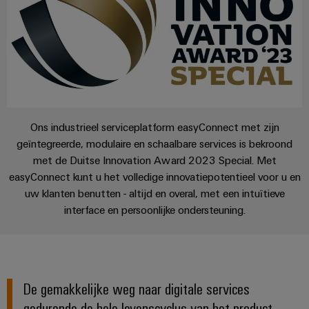
voor
oplossingen
PSIRT
Scheidingsversterkers
de
uitdagingen
en
Onze
Gedecentraliseerde
Technische
van
signaalomvormers
partners
de
automatisering
gegevens
schakelkastbouw
Voedingen
Distributie
Energiebeheeroplossingen
Technische
Machines
productcatalogi
Elektronica
IIoT
Oplossingen
IoT
voor
behuizingen
Ons industrieel serviceplatform easyConnect met zijn
and
en
Trainingscursussen
de
geïntegreerde, modulaire en schaalbare services is bekroond
Automation
diverse
automatiseringssoftware
en
Bliksem-
met de Duitse Innovation Award 2023 Special. Met
Partner
sectoren
webinars
en
easyConnect kunt u het volledige innovatiepotentieel voor u en
van
Industriële
Network
machine-
overspanningsbeveiliging
uw klanten benutten - altijd en overal, met een intuïtieve
analyse
Retouren
en
interface en persoonlijke ondersteuning.
Zoek
fabrieksautomatisering
en
PV-
Industriële
uw
reparaties
generatoraansluitkasten
Olie
automatisering
IIoT
&
en
Veldbusverdelers
Industrieel
gas
Automation
De gemakkelijke weg naar digitale services
Digitale
IoT
Zorgen
Solution
gedurende de hele levenscyclus van het product
bestelopties
voor