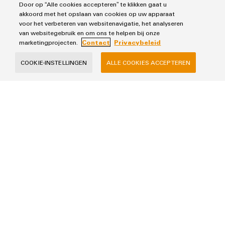
Door op “Alle cookies accepteren” te klikken gaat u
Remote access
akkoord met het opslaan van cookies op uw apparaat
voor het verbeteren van websitenavigatie, het analyseren
van websitegebruik en om ons te helpen bij onze
marketingprojecten.
Contact
Privacybeleid
COOKIE-INSTELLINGEN
ALLE COOKIES ACCEPTEREN
Remote access
Snelle toegang voor vereenvoudigd onderhoud: stand-
alone of met uitgebreide Industrial IoT-functies
Producten