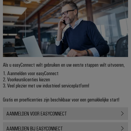
energieopwekking
Automatische
Transmissie
machines
&
distributie
Software
Stabiliteit
Markers
en
veiligheid
voor
Industriële
moderne
printers
energie-
Als u easyConnect wilt gebruiken en uw eerste stappen wilt uitvoeren,
netwerken
Industriële
1. Aanmelden voor easyConnect
Waterbehandeling
verlichting
2. Voorkeurslicenties kiezen
en
3. Veel plezier met uw industrieel serviceplatform!
Infrastructuur
afvalwaterbehandeling
van
Gratis en proeflicenties zijn beschikbaar voor een gemakkelijke start!
Oplossingen
voor
schakelkasten
de
AANMELDEN VOOR EASYCONNECT
water-
en
Assembly
afvalwaterindustrie
AANMELDEN BIJ EASYCONNECT