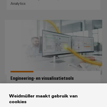
Configurator
Analytics
Digitale
engineering van
het volgende
niveau - intuïtief,
Engineering- en visualisatietools
ongecompliceerd,
snel
Engineering- en visualisatietools
Gebruik ons portfolio om meerwaarde te creëren voor
uw Industry 4.0 uitdagingen.
Weidmüller maakt gebruik van
cookies