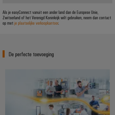
Service
Windenergie
Als je easyConnect vanuit een ander land dan de Europese Unie,
Operationele
Gemodificeerde
Zwitserland of het Verenigd Koninkrijk wilt gebruiken, neem dan contact
excellentie
en
in
op met
je plaatselijke verkoopkantoor
.
windenergie
geassembleerde
behuizingen
Waterstof
Waterstof
Op-
als
maat-
belangrijke
De perfecte toevoeging
technologie
gemaakte
voor
kabelassemblages
de
energietransitie
Industriële IoT-oplossingen
Gemonteerde
eindrails
Nieuwe producten