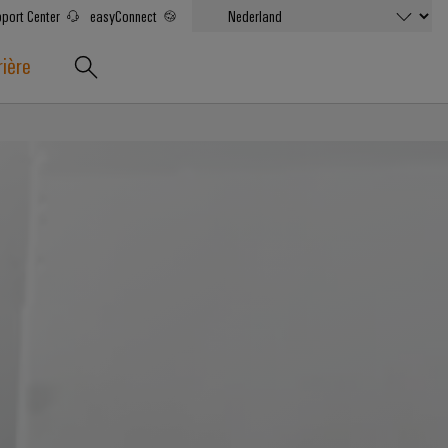
port Center
easyConnect
rière