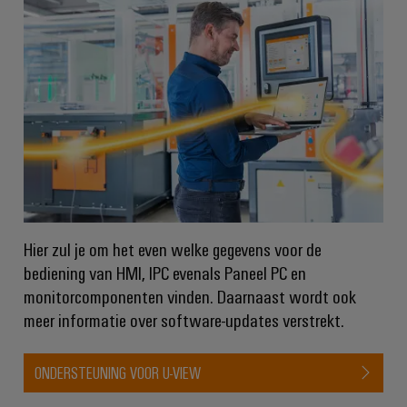
en
de
Weidmüller
PCB-
maritieme
Industrial
industrie
klemmen
AI
Spoorweg
PCB-
Toegang
Moderne
connectorservices
en
op
digitale
afstand
Original
oplossingen
voor
Equipment
Industrieel
klimaatvriendelijke
Manufacturer
mobiliteit
serviceplatform
in
(OEM)
easyConnect
het
Hier zul je om het even welke gegevens voor de
spoorvervoer
bediening van HMI, IPC evenals Paneel PC en
Traditionele
monitorcomponenten vinden. Daarnaast wordt ook
Werkplek
energie
meer informatie over software-updates verstrekt.
en
De
accessoires
toekomst
ONDERSTEUNING VOOR U-VIEW
voor
Tools
bewezen