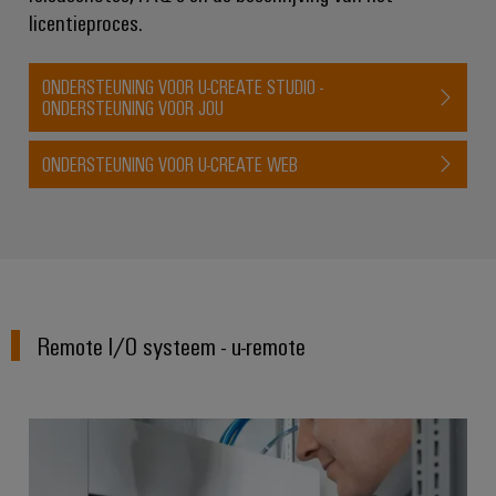
Service
licentieproces.
Windenergie
Operationele
Gemodificeerde
excellentie
ONDERSTEUNING VOOR U-CREATE STUDIO -
en
in
ONDERSTEUNING VOOR JOU
windenergie
geassembleerde
behuizingen
Waterstof
ONDERSTEUNING VOOR U-CREATE WEB
Waterstof
Op-
als
maat-
belangrijke
technologie
gemaakte
voor
kabelassemblages
de
energietransitie
Gemonteerde
Remote I/O systeem - u-remote
eindrails
Nieuwe producten