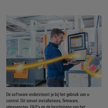
energieopwekking
Automatische
Transmissie
machines
&
distributie
Software
Stabiliteit
Markers
en
veiligheid
voor
Industriële
moderne
printers
energie-
netwerken
Industriële
Waterbehandeling
verlichting
en
Infrastructuur
afvalwaterbehandeling
van
Oplossingen
voor
schakelkasten
de
De software ondersteunt je bij het gebruik van u-
water-
control. Dit omvat installateurs, firmware,
en
Assembly
afvalwaterindustrie
releasenotes, FAQ's en de beschrijving van het