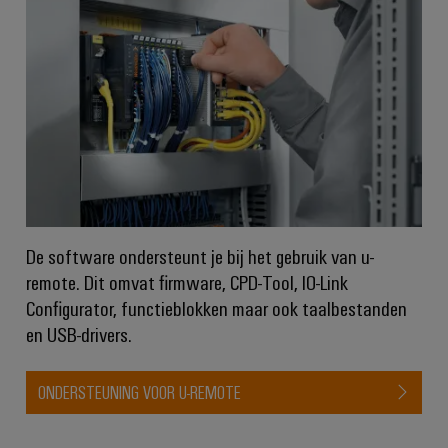
Praktische
verbindingstechniek
voor je industrie.
Onze Industrial
Connectivity
innovaties.
De software ondersteunt je bij het gebruik van u-
remote. Dit omvat firmware, CPD-Tool, IO-Link
Configurator, functieblokken maar ook taalbestanden
en USB-drivers.
ONDERSTEUNING VOOR U-REMOTE
Weidmüller