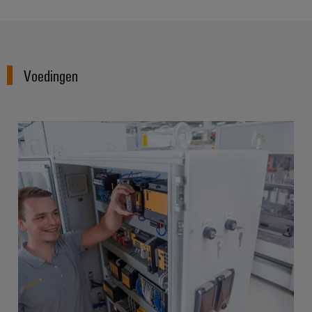
Configurator
Digitale
engineering van
het volgende
niveau - intuïtief,
ongecompliceerd,
Voedingen
snel