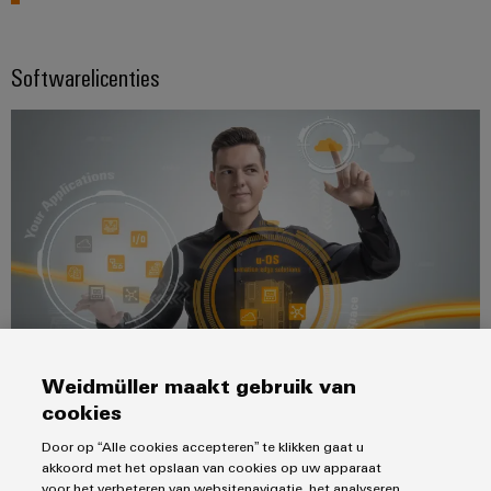
Softwarelicenties
Weidmüller maakt gebruik van
Ondersteuning voor toegang tot of downloaden van
cookies
gelicentieerde software
Door op “Alle cookies accepteren” te klikken gaat u
akkoord met het opslaan van cookies op uw apparaat
LEES MEER
voor het verbeteren van websitenavigatie, het analyseren