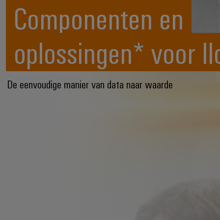
Componenten en
oplossingen* voor II
De eenvoudige manier van data naar waarde