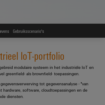
gevens
Gebruiksscenario's
rieel IoT-portfolio
ebreid modulaire systeem in het industriële IoT en
l greenfield- als brownfield- toepassingen.
n gegevensverwerving tot gegevensanalyse - "van
t hardware, software, cloudtoepassingen en de
nde diensten.