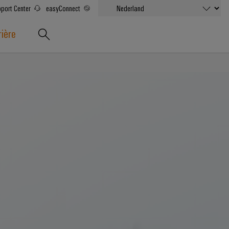
port Center
easyConnect
rière