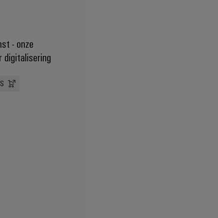
st - onze
digitalisering
US