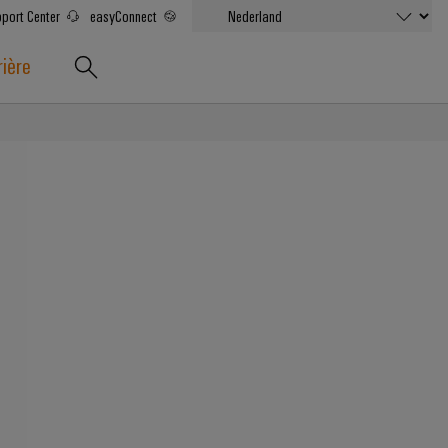
port Center
easyConnect
rière