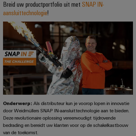
Breid uw productportfolio uit met
SNAP IN-
Automatisering
Partner
veilige
Industriële
aansluittechnologie
!
bedrijfsvoering
eShop
en
beveiliging
met
software
geïntegreerde
OCI-
Industrieel
Evenementen
oplossingen
interface
Besturingen
voor
serviceplatform
en
de
easyConnect
beurzen
EDI-
I/O-
procesindustrie
interface
systemen
Power
Wereldwijde
Photovoltaics
Plant
beurzen
Zonne-
Industrial
energie
BEZOEK
Controller
en
Ethernet
benutten
OVERZICHT
evenementen
voor
Touchpanels
efficiënt
Intersolar
gebruik
Fabrikant
van
Engineering-
van
Onderwerp:
Als distributeur kun je voorop lopen in innovatie
hulpbronnen
en
apparaten
door Weidmüllers SNAP IN-aansluittechnologie aan te bieden.
Scheepsbouw
visualisatietools
Deze revolutionaire oplossing vereenvoudigt tijdrovende
PCB-
Uitgebreide
bedrading en bereidt uw klanten voor op de schakelkastbouw
Energiemeting
verbindingsoplossingen
connectoren
van de toekomst.
voor