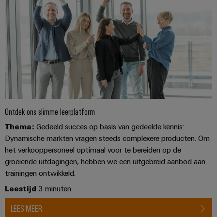
Service
Windenergie
Operationele
Gemodificeerde
excellentie
en
in
windenergie
geassembleerde
behuizingen
Waterstof
Waterstof
Op-
als
maat-
belangrijke
technologie
gemaakte
Ontdek ons slimme leerplatform
voor
kabelassemblages
de
Thema:
Gedeeld succes op basis van gedeelde kennis:
energietransitie
Dynamische markten vragen steeds complexere producten. Om
Gemonteerde
het verkooppersoneel optimaal voor te bereiden op de
eindrails
groeiende uitdagingen, hebben we een uitgebreid aanbod aan
trainingen ontwikkeld.
Leestijd
3 minuten
Nieuwe producten
LEES MEER