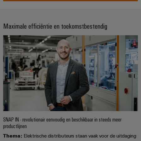
Praktische
verbindingstechniek
voor je industrie.
Onze Industrial
Connectivity
Maximale efficiëntie en toekomstbestendig
innovaties.
SNAP IN - revolutionair eenvoudig en beschikbaar in steeds meer
productlijnen
Thema:
Elektrische distributeurs staan vaak voor de uitdaging
Weidmüller