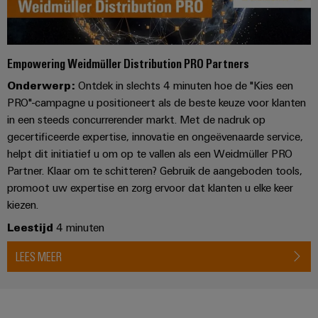
voor
oplossingen
PSIRT
Scheidingsversterkers
de
uitdagingen
en
Onze
Gedecentraliseerde
Technische
van
signaalomvormers
partners
de
automatisering
gegevens
Empowering Weidmüller Distribution PRO Partners
schakelkastbouw
Voedingen
Distributie
Onderwerp:
Ontdek in slechts 4 minuten hoe de "Kies een
Energiebeheeroplossingen
Technische
Machines
PRO"-campagne u positioneert als de beste keuze voor klanten
productcatalogi
Elektronica
IIoT
Oplossingen
in een steeds concurrerender markt. Met de nadruk op
IoT
voor
behuizingen
and
gecertificeerde expertise, innovatie en ongeëvenaarde service,
en
Trainingscursussen
de
Automation
helpt dit initiatief u om op te vallen als een Weidmüller PRO
diverse
automatiseringssoftware
en
Bliksem-
Partner
sectoren
Partner. Klaar om te schitteren? Gebruik de aangeboden tools,
webinars
en
van
promoot uw expertise en zorg ervoor dat klanten u elke keer
Industriële
Network
machine-
overspanningsbeveiliging
kiezen.
analyse
Retouren
en
Zoek
fabrieksautomatisering
en
PV-
Leestijd
4 minuten
Industriële
uw
reparaties
generatoraansluitkasten
Olie
automatisering
IIoT
LEES MEER
&
en
Veldbusverdelers
Industrieel
gas
Automation
Digitale
IoT
Zorgen
Solution
bestelopties
voor