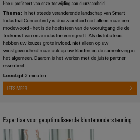
energieopwekking
Hoe u profiteert van onze toewijding aan duurzaamheid
Automatische
Transmissie
Thema:
In het steeds veranderende landschap van Smart
machines
&
Industrial Connectivity is duurzaamheid niet alleen maar een
distributie
Software
modewoord - het is de hoeksteen van de vooruitgang die de
toekomst van onze industrie vormgeeft. Als distributeurs
Stabiliteit
Markers
en
hebben uw keuzes grote invloed, niet alleen op uw
veiligheid
winstgevendheid maar ook op uw klanten en de samenleving in
voor
Industriële
het algemeen. Daarom is het werken met de juiste partner
moderne
printers
energie-
essentieel.
netwerken
Industriële
Leestijd
3 minuten
Waterbehandeling
verlichting
LEES MEER
en
Infrastructuur
afvalwaterbehandeling
van
Oplossingen
voor
schakelkasten
Expertise voor geoptimaliseerde klantenondersteuning
de
water-
en
Assembly
afvalwaterindustrie