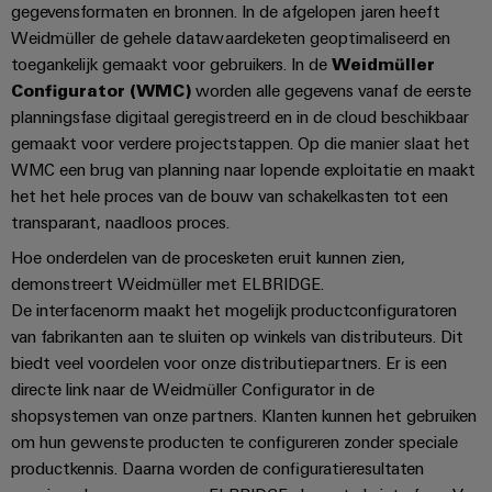
Praktische
gegevensformaten en bronnen. In de afgelopen jaren heeft
verbindingstechniek
Weidmüller de gehele datawaardeketen geoptimaliseerd en
voor je industrie.
Onze Industrial
toegankelijk gemaakt voor gebruikers. In de
Weidmüller
Connectivity
Configurator (WMC)
worden alle gegevens vanaf de eerste
innovaties.
planningsfase digitaal geregistreerd en in de cloud beschikbaar
gemaakt voor verdere projectstappen. Op die manier slaat het
WMC een brug van planning naar lopende exploitatie en maakt
het het hele proces van de bouw van schakelkasten tot een
transparant, naadloos proces.
Hoe onderdelen van de procesketen eruit kunnen zien,
demonstreert Weidmüller met ELBRIDGE.
De interfacenorm maakt het mogelijk productconfiguratoren
van fabrikanten aan te sluiten op winkels van distributeurs. Dit
biedt veel voordelen voor onze distributiepartners. Er is een
directe link naar de Weidmüller Configurator in de
shopsystemen van onze partners. Klanten kunnen het gebruiken
om hun gewenste producten te configureren zonder speciale
productkennis. Daarna worden de configuratieresultaten
Weidmüller