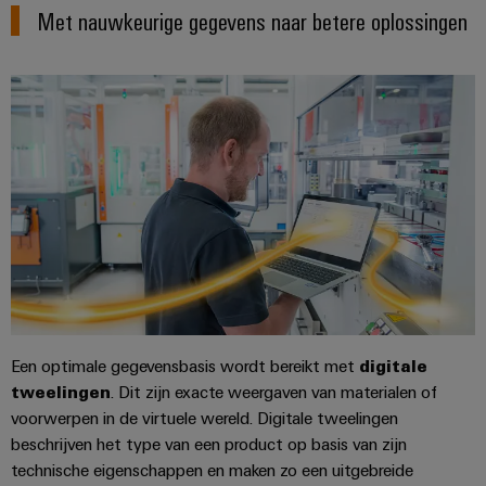
en
Met nauwkeurige gegevens naar betere oplossingen
de
Weidmüller
PCB-
maritieme
Industrial
industrie
klemmen
AI
Spoorweg
PCB-
Toegang
Moderne
connectorservices
en
op
digitale
afstand
Original
oplossingen
voor
Equipment
Industrieel
klimaatvriendelijke
Manufacturer
mobiliteit
serviceplatform
in
(OEM)
easyConnect
het
spoorvervoer
Traditionele
Werkplek
Een optimale gegevensbasis wordt bereikt met
digitale
energie
en
tweelingen
. Dit zijn exacte weergaven van materialen of
De
accessoires
voorwerpen in de virtuele wereld. Digitale tweelingen
toekomst
beschrijven het type van een product op basis van zijn
voor
Tools
bewezen
technische eigenschappen en maken zo een uitgebreide