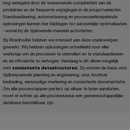
nog verergerd door de toenemende complexiteit van de
Automatisering
Partner
veilige
Industriële
produkten en de frequente wijzigingen in de projectvereisten.
bedrijfsvoering
eShop
en
beveiliging
met
Standaardisering, automatisering en procesoverkoepelende
software
geïntegreerde
OCI-
oplossingen kunnen hier bijdragen tot aanzienlijke optimalisaties
Industrieel
Evenementen
oplossingen
- vooral bij de tijdrovende manuele activiteiten.
interface
Besturingen
voor
serviceplatform
en
de
Bij Weidmüller hebben we intensief aan deze onderwerpen
easyConnect
beurzen
EDI-
I/O-
procesindustrie
gewerkt. Wij hebben oplossingen ontwikkeld voor elke
interface
systemen
Power
Wereldwijde
werkstap om de processen te versnellen en te standaardiseren
Photovoltaics
Plant
en de efficiëntie te verhogen. Vandaag is dit alleen mogelijk
beurzen
Zonne-
Industrial
energie
met
consistente datastructuren
. Zij vormen de basis voor
BEZOEK
Controller
en
Ethernet
benutten
OVERZICHT
tijdbesparende planning en engineering, voor foutloze
evenementen
voor
bedrading, eenvoudige markering en consistente documentatie.
Touchpanels
efficiënt
Intersolar
Om alle processtappen perfect op elkaar te laten aansluiten,
gebruik
Fabrikant
van
Engineering-
moet er echter op alle procesniveaus een gemeenschappelijke
van
hulpbronnen
database beschikbaar zijn.
en
apparaten
Scheepsbouw
visualisatietools
PCB-
Uitgebreide
Energiemeting
verbindingsoplossingen
connectoren
voor