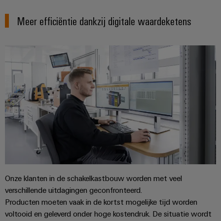
voor
oplossingen
PSIRT
Scheidingsversterkers
de
Meer efficiëntie dankzij digitale waardeketens
uitdagingen
en
Onze
Gedecentraliseerde
Technische
van
signaalomvormers
partners
de
automatisering
gegevens
schakelkastbouw
Voedingen
Distributie
Energiebeheeroplossingen
Technische
Machines
productcatalogi
Elektronica
IIoT
Oplossingen
IoT
voor
behuizingen
and
en
Trainingscursussen
de
Automation
diverse
automatiseringssoftware
en
Bliksem-
Partner
sectoren
webinars
en
van
Industriële
Network
machine-
overspanningsbeveiliging
analyse
Retouren
en
Zoek
fabrieksautomatisering
en
PV-
Industriële
uw
reparaties
generatoraansluitkasten
Olie
automatisering
IIoT
Onze klanten in de schakelkastbouw worden met veel
&
en
verschillende uitdagingen geconfronteerd.
Veldbusverdelers
Industrieel
gas
Producten moeten vaak in de kortst mogelijke tijd worden
Automation
Digitale
IoT
Zorgen
voltooid en geleverd onder hoge kostendruk. De situatie wordt
Solution
bestelopties
voor