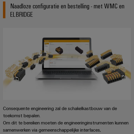
Service
Naadloze configuratie en bestelling - met WMC en
Windenergie
ELBRIDGE
Operationele
Gemodificeerde
excellentie
en
in
windenergie
geassembleerde
behuizingen
Waterstof
Waterstof
Op-
als
maat-
belangrijke
technologie
gemaakte
voor
kabelassemblages
de
energietransitie
Gemonteerde
eindrails
Consequente engineering zal de schakelkastbouw van de
toekomst bepalen.
Om dit te bereiken moeten de engineeringinstrumenten kunnen
Nieuwe producten
samenwerken via gemeenschappelijke interfaces,