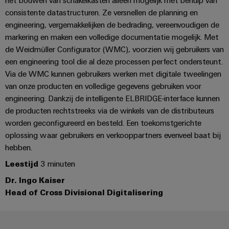
en
Fabrikanten
Personeelszaken
engineering
migratieoplossingen
consistente datastructuren. Ze versnellen de planning en
veld
van
Distributie
van
engineering, vergemakkelijken de bedrading, vereenvoudigen de
Weidmüller
Weidmüller
apparaten
Veldbedrading
PLC-
markering en maken een volledige documentatie mogelijk. Met
Academie
Configurator
ATEX
Innovatieve
de Weidmüller Configurator (WMC), voorzien wij gebruikers van
systemen
connectiviteitsoplossingen
Slimme
Compliance
PCB-
Assembly
een engineering tool die al deze processen perfect ondersteunt.
voor
meting
Service-
apparaten
Via de WMC kunnen gebruikers werken met digitale tweelingen
connectorservices
Ons
interfaces
van onze producten en volledige gegevens gebruiken voor
Smart
Gebouwinfrastructuur
management
Laboratoriumdiensten
engineering. Dankzij de intelligente ELBRIDGE-interface kunnen
Cabinet
Oplossingen
Verdeeldozen
de producten rechtstreeks via de winkels van de distributeurs
voor
Building
worden geconfigureerd en besteld. Een toekomstgerichte
de
specifieke
Pers
Ondersteuning
oplossing waar gebruikers en verkooppartners evenveel baat bij
Weidmüller
vereisten
Elektronica
hebben.
Configurator
van
Bedrijfsnieuws
Technische
de
Leestijd
3 minuten
Relaismodules
ondersteuning
bouw
Werkplekoplossingen
Nieuws
en
Dr. Ingo Kaiser
van
van
Milieuproduct-
infrastructuur
solid-
Head of Cross Divisional Digitalisering
de
en/of
state-
Schakelkastbouw
Systemen
vakpers
conformiteitsverklaringen
relais
Oplossingen
en