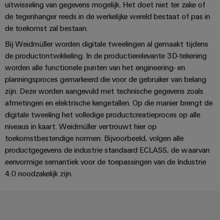
energieopwekking
uitwisseling van gegevens mogelijk. Het doet niet ter zake of
Automatische
de tegenhanger reeds in de werkelijke wereld bestaat of pas in
Transmissie
machines
de toekomst zal bestaan.
&
distributie
Software
Bij Weidmüller worden digitale tweelingen al gemaakt tijdens
Stabiliteit
de productontwikkeling. In de productierelevante 3D-tekening
Markers
en
worden alle functionele punten van het engineering- en
veiligheid
planningsproces gemarkeerd die voor de gebruiker van belang
voor
Industriële
zijn. Deze worden aangevuld met technische gegevens zoals
moderne
printers
energie-
afmetingen en elektrische kengetallen. Op die manier brengt de
netwerken
digitale tweeling het volledige productcreatieproces op alle
Industriële
niveaus in kaart. Weidmüller vertrouwt hier op
Waterbehandeling
verlichting
toekomstbestendige normen. Bijvoorbeeld, volgen alle
en
productgegevens de industrie standaard ECLASS, de waarvan
Infrastructuur
afvalwaterbehandeling
eenvormige semantiek voor de toepassingen van de Industrie
van
Oplossingen
4.0 noodzakelijk zijn.
voor
schakelkasten
de
water-
en
Assembly
afvalwaterindustrie