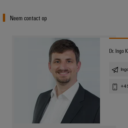
Neem contact op
Dr. Ingo 
Ing
+4