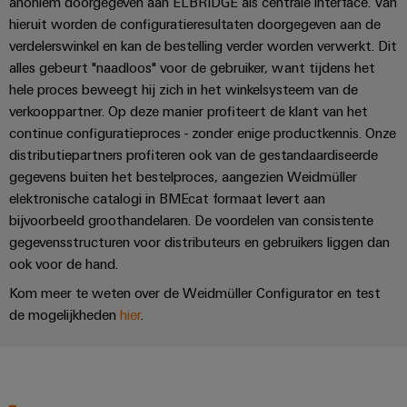
anoniem doorgegeven aan ELBRIDGE als centrale interface. Van
Configurator
hieruit worden de configuratieresultaten doorgegeven aan de
Digitale
engineering van
verdelerswinkel en kan de bestelling verder worden verwerkt. Dit
het volgende
alles gebeurt "naadloos" voor de gebruiker, want tijdens het
niveau - intuïtief,
ongecompliceerd,
hele proces beweegt hij zich in het winkelsysteem van de
snel
verkooppartner. Op deze manier profiteert de klant van het
continue configuratieproces - zonder enige productkennis. Onze
distributiepartners profiteren ook van de gestandaardiseerde
gegevens buiten het bestelproces, aangezien Weidmüller
elektronische catalogi in BMEcat formaat levert aan
bijvoorbeeld groothandelaren. De voordelen van consistente
gegevensstructuren voor distributeurs en gebruikers liggen dan
ook voor de hand.
Kom meer te weten over de Weidmüller Configurator en test
de mogelijkheden
hier
.