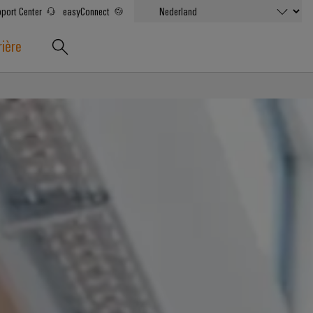
port Center
easyConnect
rière