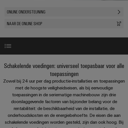
PCB-
kunnen
maat-
Weidmüller
worden
DC-
klemmen
ONLINE ONDERSTEUNING
Support
gemaakte
Verkoop
ervaren.
microgrids
Feiten
Studenten
kabelassemblages
Behuizingssystemen
NAAR DE ONLINE SHOP
Datacenter
eShop
en
u-
en
Oplossingen
Fast
cijfers
Bedrijf
Aanvraag
BEZOEK
en
OS
componenten
Delivery
OVERZICHT
producten
van
edge
Duurzaamheid
Service
voor
Kabelinvoersystemen
catalogi
computing
Carrière
datacenters
en
Locaties
-
Productassortiment
Prijslijst
Schakelende voedingen: universeel toepasbaar voor alle
Industrial
-
efficiënt,
Managementinformatie
Advies
betrouwbaar,
5G
componenten
toepassingen
schaalbaar
en
en
Toebehoren
Zowel bij 24 uur per dag productie-installaties en toepassingen
Single
Aansluitkabels,
certificaten
digitale
Acties
Energieopslag
met de hoogste veiligheidseisen, als bij eenvoudige
Pair
patchkabels
engineering
Oplossingen
toepassingen in de seriematige machinebouw zijn drie
Orange
Online ondersteuning
Speciale
en
Ethernet
en
doorslaggevende factoren van bijzonder belang voor de
Mag
Connectivity
producten
aanbiedingen
kabels
rentabiliteit: de beschikbaarheid van de installatie, de
voor
|
Consulting
Services
energieopslagsystemen
onderhoudskosten en de energiebehoefte. De eisen die aan
Bedrading
Klantenmagazine
(EOS)
Schakelkast
schakelende voedingen worden gesteld, zijn dan ook hoog. Bij
Digital
en
Partners