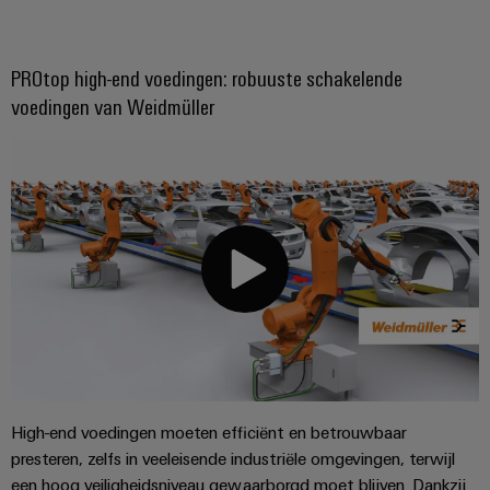
energieopwekking
Automatische
Transmissie
machines
&
PROtop high-end voedingen: robuuste schakelende
distributie
Software
voedingen van Weidmüller
Stabiliteit
Markers
en
veiligheid
voor
Industriële
moderne
printers
energie-
netwerken
Industriële
Waterbehandeling
verlichting
en
Infrastructuur
afvalwaterbehandeling
van
Oplossingen
voor
schakelkasten
de
High-end voedingen moeten efficiënt en betrouwbaar
water-
en
presteren, zelfs in veeleisende industriële omgevingen, terwijl
Assembly
afvalwaterindustrie
een hoog veiligheidsniveau gewaarborgd moet blijven. Dankzij