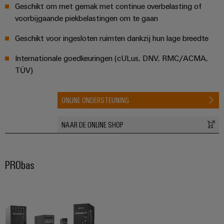
Configurator
Geschikt om met gemak met continue overbelasting of
Digitale
voorbijgaande piekbelastingen om te gaan
engineering van
het volgende
Geschikt voor ingesloten ruimten dankzij hun lage breedte
niveau - intuïtief,
ongecompliceerd,
snel
Internationale goedkeuringen (cULus, DNV, RMC/ACMA,
TÜV)
ONLINE ONDERSTEUNING
NAAR DE ONLINE SHOP
PRObas