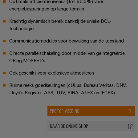
Optimale efficiëntieniveaus (tot 95,3%) voor
en
de
Weidmüller
energiebesparingen op lange termijn
PCB-
maritieme
Industrial
industrie
klemmen
Krachtig dynamisch bereik dankzij de unieke DCL-
AI
Spoorweg
technologie
PCB-
Toegang
Moderne
connectorservices
Communicatiemodules voor bewaking van de toestand
en
op
digitale
afstand
Original
oplossingen
Directe parallelschakeling door middel van geïntegreerde
voor
Equipment
ORing MOSFET's
Industrieel
klimaatvriendelijke
Manufacturer
mobiliteit
serviceplatform
Ook geschikt voor explosieve atmosferen
in
(OEM)
easyConnect
het
Ruime reeks goedkeuringen (cULus, Bureau Veritas, DNV,
spoorvervoer
Lloyd's Register, ABS, TÜV, RINA, ATEX en IECEX)
Traditionele
Werkplek
energie
en
PROTOP VOEDING
De
accessoires
toekomst
NAAR DE ONLINE SHOP
voor
Tools
bewezen