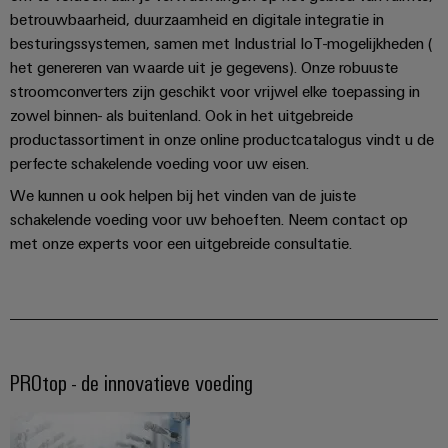
voor
oplossingen
PSIRT
betrouwbaarheid, duurzaamheid en digitale integratie in
Scheidingsversterkers
de
besturingssystemen, samen met Industrial IoT-mogelijkheden (
uitdagingen
en
Onze
Gedecentraliseerde
Technische
van
het genereren van waarde uit je gegevens). Onze robuuste
signaalomvormers
partners
de
automatisering
gegevens
stroomconverters zijn geschikt voor vrijwel elke toepassing in
schakelkastbouw
zowel binnen- als buitenland. Ook in het uitgebreide
Voedingen
Distributie
Energiebeheeroplossingen
Technische
Machines
productassortiment in onze online productcatalogus vindt u de
productcatalogi
Elektronica
IIoT
perfecte schakelende voeding voor uw eisen.
Oplossingen
IoT
voor
behuizingen
and
We kunnen u ook helpen bij het vinden van de juiste
en
Trainingscursussen
de
Automation
schakelende voeding voor uw behoeften. Neem contact op
diverse
automatiseringssoftware
en
Bliksem-
Partner
sectoren
met onze experts voor een uitgebreide consultatie.
webinars
en
van
Industriële
Network
machine-
overspanningsbeveiliging
analyse
Retouren
en
Zoek
fabrieksautomatisering
en
PV-
Industriële
uw
reparaties
generatoraansluitkasten
Olie
automatisering
IIoT
&
PROtop - de innovatieve voeding
en
Veldbusverdelers
Industrieel
gas
Automation
Digitale
IoT
Zorgen
Solution
bestelopties
voor