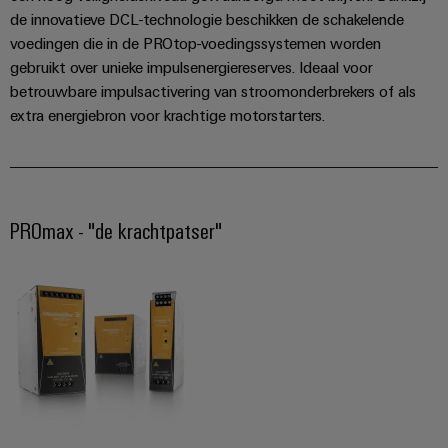
Service
de innovatieve DCL-technologie beschikken de schakelende
Windenergie
voedingen die in de PROtop-voedingssystemen worden
Operationele
Gemodificeerde
gebruikt over unieke impulsenergiereserves. Ideaal voor
excellentie
en
in
betrouwbare impulsactivering van stroomonderbrekers of als
windenergie
geassembleerde
extra energiebron voor krachtige motorstarters.
behuizingen
Waterstof
Waterstof
Op-
als
maat-
belangrijke
technologie
PROmax - "de krachtpatser"
gemaakte
voor
kabelassemblages
de
energietransitie
Gemonteerde
eindrails
Nieuwe producten