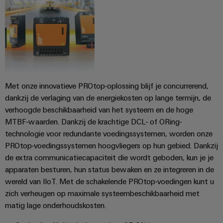
Automatisering
Partner
veilige
Industriële
bedrijfsvoering
eShop
en
beveiliging
met
software
geïntegreerde
OCI-
Industrieel
Evenementen
oplossingen
interface
Besturingen
voor
serviceplatform
en
de
easyConnect
beurzen
EDI-
I/O-
procesindustrie
Met onze innovatieve PROtop-oplossing blijf je concurrerend,
interface
systemen
Power
Wereldwijde
Photovoltaics
dankzij de verlaging van de energiekosten op lange termijn, de
Plant
beurzen
Zonne-
Industrial
verhoogde beschikbaarheid van het systeem en de hoge
energie
BEZOEK
Controller
en
MTBF-waarden. Dankzij de krachtige DCL- of ORing-
Ethernet
benutten
OVERZICHT
evenementen
technologie voor redundante voedingssystemen, worden onze
voor
Touchpanels
efficiënt
PROtop-voedingssystemen hoogvliegers op hun gebied. Dankzij
Intersolar
gebruik
Fabrikant
de extra communicatiecapaciteit die wordt geboden, kun je je
van
Engineering-
van
apparaten besturen, hun status bewaken en ze integreren in de
hulpbronnen
en
apparaten
wereld van IIoT. Met de schakelende PROtop-voedingen kunt u
Scheepsbouw
visualisatietools
zich verheugen op maximale systeembeschikbaarheid met
PCB-
Uitgebreide
matig lage onderhoudskosten.
Energiemeting
verbindingsoplossingen
connectoren
voor