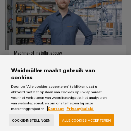
Machine- of installatiebouw
Wij hebben de branchespecifieke oplossing met hoge
prestaties voor u. Of het nu bijvoorbeeld gaat om
Weidmüller maakt gebruik van
buffermodules voor systemen in continubedrijf of ons
cookies
maxGUARD-lastbewakingssysteem voor machinale
gereedschappen. Altijd vermogen op maat.
Door op “Alle cookies accepteren” te klikken gaat u
akkoord met het opslaan van cookies op uw apparaat
voor het verbeteren van websitenavigatie, het analyseren
van websitegebruik en om ons te helpen bij onze
marketingprojecten.
Contact
Privacybeleid
COOKIE-INSTELLINGEN
ALLE COOKIES ACCEPTEREN