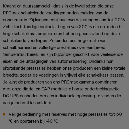
Praktische
verbindingstechniek
Kracht en duurzaamheid - dat zijn de kwaliteiten die onze
voor je industrie.
PROmax schakelende voedingen onderscheiden van de
Onze Industrial
Connectivity
concurrentie. Zij kunnen continue overbelastingen aan tot 20%.
innovaties.
Zelfs kortstondige piekbelastingen van 300% die optreden bij
hoge schakelkasttemperaturen hebben geen invloed op deze
schakelende voedingen. Ze bieden een hoge mate van
schaalbaarheid en volledige prestaties over een breed
temperatuurbereik, en zijn bijzonder geschikt voor veeleisende
eisen en de uitdagingen van automatisering. Ondanks hun
uitstekende prestaties hebben onze producten een kleine totale
breedte, zodat de voedingen in vrijwel elke schakelkast passen.
Je kunt de producten van ons PROmax-gamma combineren
met onze diode- en CAP-modules of onze onderbrekingsvrije
DC UPS-eenheden om een individuele oplossing te vinden die
aan je behoeften voldoet.
Veilige bediening met reserves met hoge prestaties tot 60
°C en opstarten bij -40 °C
Weidmüller