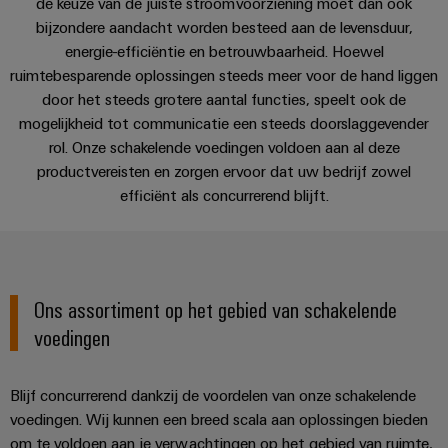
en
de keuze van de juiste stroomvoorziening moet dan ook
Fabrikanten
Personeelszaken
engineering
Toepassingen
migratieoplossingen
veld
bijzondere aandacht worden besteed aan de levensduur,
van
Distributie
van
Weidmüller
energie-efficiëntie en betrouwbaarheid. Hoewel
Weidmüller
apparaten
Veldbedrading
Downloads
PLC-
ruimtebesparende oplossingen steeds meer voor de hand liggen
Academie
Configurator
ATEX
Innovatieve
systemen
door het steeds grotere aantal functies, speelt ook de
connectiviteitsoplossingen
Slimme
Compliance
PCB-
Assembly
mogelijkheid tot communicatie een steeds doorslaggevender
voor
Contact | Advies
meting
Service-
apparaten
connectorservices
rol. Onze schakelende voedingen voldoen aan al deze
Ons
interfaces
productvereisten en zorgen ervoor dat uw bedrijf zowel
Smart
Gebouwinfrastructuur
management
Laboratoriumdiensten
efficiënt als concurrerend blijft.
Cabinet
Oplossingen
Verdeeldozen
voor
Building
de
specifieke
Pers
Ondersteuning
Weidmüller
vereisten
Elektronica
Configurator
van
Bedrijfsnieuws
Ons assortiment op het gebied van schakelende
Technische
de
Relaismodules
ondersteuning
voedingen
bouw
Werkplekoplossingen
Nieuws
en
van
van
Milieuproduct-
infrastructuur
solid-
Blijf concurrerend dankzij de voordelen van onze schakelende
de
en/of
state-
Schakelkastbouw
Systemen
voedingen. Wij kunnen een breed scala aan oplossingen bieden
vakpers
conformiteitsverklaringen
relais
Oplossingen
en
om te voldoen aan je verwachtingen op het gebied van ruimte,