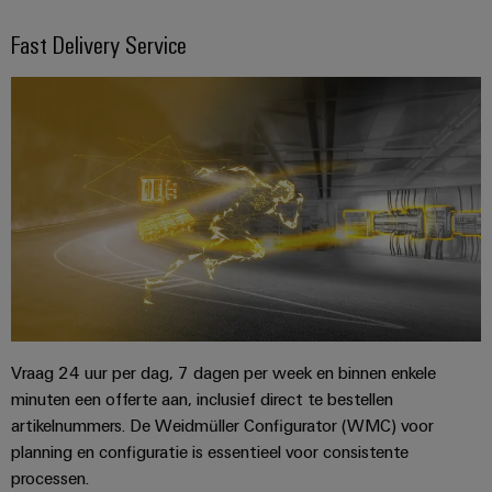
Automatisering
Partner
veilige
Industriële
Fast Delivery Service
bedrijfsvoering
eShop
en
beveiliging
met
software
geïntegreerde
OCI-
Industrieel
Evenementen
oplossingen
interface
Besturingen
voor
serviceplatform
en
de
easyConnect
beurzen
EDI-
I/O-
procesindustrie
interface
systemen
Power
Wereldwijde
Photovoltaics
Plant
beurzen
Zonne-
Industrial
energie
BEZOEK
Controller
en
Ethernet
benutten
OVERZICHT
evenementen
voor
Touchpanels
efficiënt
Intersolar
gebruik
Fabrikant
van
Engineering-
van
Vraag 24 uur per dag, 7 dagen per week en binnen enkele
hulpbronnen
en
apparaten
minuten een offerte aan, inclusief direct te bestellen
Scheepsbouw
visualisatietools
artikelnummers. De Weidmüller Configurator (WMC) voor
PCB-
Uitgebreide
planning en configuratie is essentieel voor consistente
Energiemeting
verbindingsoplossingen
connectoren
processen.
voor