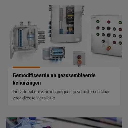
Configurator
Gemodificeerde en geassembleer
Digitale
engineering van
het volgende
niveau - intuïtief,
ongecompliceerd,
snel
Gemodificeerde en geassembleerde
behuizingen
Individueel ontworpen volgens je vereisten en klaar
voor directe installatie
gemonteerde eindrails