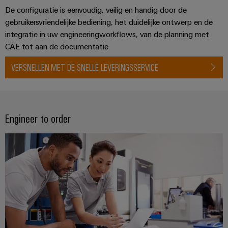
en
de
Weidmüller
De configuratie is eenvoudig, veilig en handig door de
PCB-
maritieme
Industrial
gebruikersvriendelijke bediening, het duidelijke ontwerp en de
industrie
klemmen
integratie in uw engineeringworkflows, van de planning met
AI
Spoorweg
CAE tot aan de documentatie.
PCB-
Toegang
Moderne
connectorservices
VERSNELLEN MET DE SNELLE LEVERINGSSERVICE
en
op
digitale
afstand
Original
oplossingen
voor
Equipment
Industrieel
klimaatvriendelijke
Manufacturer
Engineer to order
mobiliteit
serviceplatform
in
(OEM)
easyConnect
het
spoorvervoer
Traditionele
Werkplek
energie
en
De
accessoires
toekomst
voor
Tools
bewezen