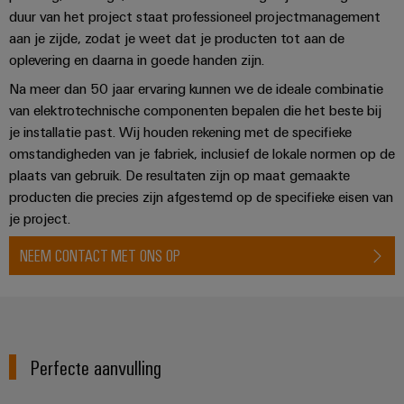
Praktische
duur van het project staat professioneel projectmanagement
verbindingstechniek
voor je industrie.
aan je zijde, zodat je weet dat je producten tot aan de
Onze Industrial
oplevering en daarna in goede handen zijn.
Connectivity
innovaties.
Na meer dan 50 jaar ervaring kunnen we de ideale combinatie
van elektrotechnische componenten bepalen die het beste bij
je installatie past. Wij houden rekening met de specifieke
omstandigheden van je fabriek, inclusief de lokale normen op de
plaats van gebruik. De resultaten zijn op maat gemaakte
producten die precies zijn afgestemd op de specifieke eisen van
je project.
NEEM CONTACT MET ONS OP
Perfecte aanvulling
Weidmüller