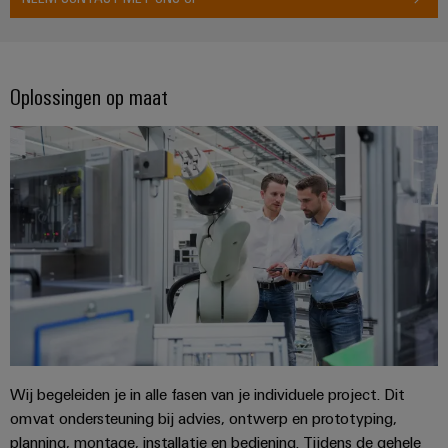
Service
Windenergie
Operationele
Gemodificeerde
excellentie
en
in
Oplossingen op maat
windenergie
geassembleerde
behuizingen
Waterstof
Waterstof
Op-
als
maat-
belangrijke
technologie
gemaakte
voor
kabelassemblages
de
energietransitie
Gemonteerde
eindrails
Wij begeleiden je in alle fasen van je individuele project. Dit
omvat ondersteuning bij advies, ontwerp en prototyping,
Nieuwe producten
planning, montage, installatie en bediening. Tijdens de gehele