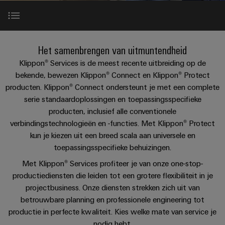
PCB-
kunnen
maat-
Weidmüller
worden
DC-
klemmen
Support
gemaakte
Verkoop
ervaren.
microgrids
Feiten
Studenten
kabelassemblages
Behuizingssystemen
Datacenter
eShop
Inleiding
en
Het samenbrengen van uitmuntendheid
u-
en
Oplossingen
Fast
cijfers
Bedrijf
Klippon® Services is de meest recente uitbreiding op de
Aanvraag
BEZOEK
en
OS
componenten
Delivery
Klippon® Services: expertise voor je behoeften
OVERZICHT
bekende, bewezen Klippon® Connect en Klippon® Protect
producten
van
edge
Duurzaamheid
Service
voor
producten. Klippon® Connect ondersteunt je met een complete
Kabelinvoersystemen
catalogi
computing
Carrière
datacenters
serie standaardoplossingen en toepassingsspecifieke
en
Locaties
Perfecte aanvulling
-
producten, inclusief alle conventionele
Prijslijst
Industrial
-
efficiënt,
Managementinformatie
Advies
verbindingstechnologieën en -functies. Met Klippon® Protect
betrouwbaar,
5G
componenten
schaalbaar
Services
en
kun je kiezen uit een breed scala aan universele en
en
toepassingsspecifieke behuizingen.
Single
Aansluitkabels,
certificaten
digitale
Acties
Energieopslag
Pair
patchkabels
engineering
Met Klippon® Services profiteer je van onze one-stop-
Oplossingen
Downloads
Orange
Speciale
en
Ethernet
en
productiediensten die leiden tot een grotere flexibiliteit in je
Mag
Connectivity
producten
aanbiedingen
kabels
projectbusiness. Onze diensten strekken zich uit van
voor
|
Consulting
betrouwbare planning en professionele engineering tot
energieopslagsystemen
Bedrading
Klantenmagazine
productie in perfecte kwaliteit. Kies welke mate van service je
(EOS)
Schakelkast
Digital
en
Partners
nodig hebt.