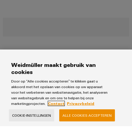
Weidmüller maakt gebruik van
Producten
cookies
Klemmenstroken
Door op “Alle cookies accepteren” te klikken gaat u
Oplossingen
Relais
akkoord met het opslaan van cookies op uw apparaat
voor het verbeteren van websitenavigatie, het analyseren
Voedingen
Automatisering
van websitegebruik en om ons te helpen bij onze
Industrial Ethernet
Service
marketingprojecten.
Contact
Privacybeleid
Werkplekoplossingen
Besturingen & Edge
Industriële IoT
Assembled terminal rails
COOKIE-INSTELLINGEN
ALLE COOKIES ACCEPTEREN
Tools
Industrial Analytics
Verkoop
Fast Delivery Service
Printer
PV oplossingen
Weidmueller configurator