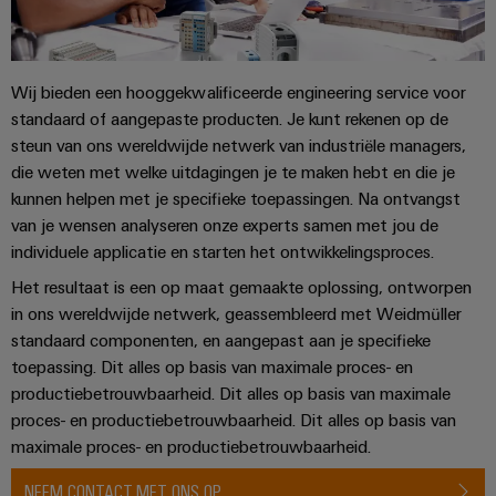
energieopwekking
Automatische
Transmissie
machines
&
Wij bieden een hooggekwalificeerde engineering service voor
distributie
Software
standaard of aangepaste producten. Je kunt rekenen op de
Stabiliteit
Markers
steun van ons wereldwijde netwerk van industriële managers,
en
veiligheid
die weten met welke uitdagingen je te maken hebt en die je
voor
Industriële
kunnen helpen met je specifieke toepassingen. Na ontvangst
moderne
printers
van je wensen analyseren onze experts samen met jou de
energie-
individuele applicatie en starten het ontwikkelingsproces.
netwerken
Industriële
Het resultaat is een op maat gemaakte oplossing, ontworpen
Waterbehandeling
verlichting
in ons wereldwijde netwerk, geassembleerd met Weidmüller
en
standaard componenten, en aangepast aan je specifieke
Infrastructuur
afvalwaterbehandeling
toepassing. Dit alles op basis van maximale proces- en
van
Oplossingen
productiebetrouwbaarheid. Dit alles op basis van maximale
voor
schakelkasten
de
proces- en productiebetrouwbaarheid. Dit alles op basis van
water-
maximale proces- en productiebetrouwbaarheid.
en
Assembly
afvalwaterindustrie
NEEM CONTACT MET ONS OP