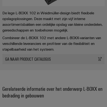
Praktische
Eindbeugel - AEB ITB 2.5/4 BB BL
verbindingstechniek
voor je industrie.
Stroomrailafdekking - BB-CV AITB 3X10
Onze Industrial
De lege L-BOXX 102 in Weidmüller-design biedt flexibele
Connectivity
10x3 mm stroomrail
opslagoplossingen. Deze maakt met zijn vijf interne
innovaties.
assortimentsbakken een ordelijke opslag van kleine onderdelen,
1-niveau Power Terminal 16 mm² - AITB 16 BB 2C
gereedschappen en toebehoren mogelijk.
1-niveau Power Terminal 16 mm² - AITB 16 BB 2C BL
Combineer de L-BOXX 102 met andere L-BOXX-varianten van
1-niveau Power Terminal 16 mm² - AITB 16 BB 2C PE
verschillende leveranciers en profiteer van de flexibiliteit en
stapelbaarheid van het systeem.
GA NAAR PRODUCT CATALOGUS
Gerelateerde informatie over het onderwerp L-BOXX en
bedrading in gebouwen
Weidmüller