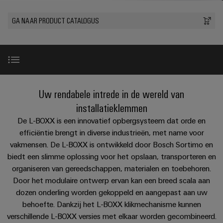
PCB-
kunnen
maat-
Weidmüller
worden
DC-
klemmen
GA NAAR PRODUCT CATALOGUS
Support
gemaakte
Verkoop
ervaren.
microgrids
Feiten
Studenten
kabelassemblages
Behuizingssystemen
Datacenter
eShop
en
u-
en
Oplossingen
Fast
cijfers
Bedrijf
Aanvraag
BEZOEK
en
OS
componenten
Delivery
OVERZICHT
producten
van
edge
Duurzaamheid
Service
voor
Kabelinvoersystemen
Inleiding
catalogi
Uw rendabele intrede in de wereld van
computing
Carrière
datacenters
en
Locaties
-
installatieklemmen
Prijslijst
Industrial
-
efficiënt,
L-BOXX 102 INSTA 1
De L-BOXX is een innovatief opbergsysteem dat orde en
Managementinformatie
Advies
betrouwbaar,
5G
componenten
schaalbaar
efficiëntie brengt in diverse industrieën, met name voor
en
en
vakmensen. De L-BOXX is ontwikkeld door Bosch Sortimo en
Single
Aansluitkabels,
certificaten
digitale
Uitbreidingsset
Acties
Energieopslag
biedt een slimme oplossing voor het opslaan, transporteren en
Pair
patchkabels
engineering
Oplossingen
Orange
organiseren van gereedschappen, materialen en toebehoren.
Speciale
en
Ethernet
en
Overige productgebieden
Door het modulaire ontwerp ervan kan een breed scala aan
Mag
Connectivity
producten
aanbiedingen
kabels
voor
dozen onderling worden gekoppeld en aangepast aan uw
|
Consulting
energieopslagsystemen
behoefte. Dankzij het L-BOXX klikmechanisme kunnen
Bedrading
Klantenmagazine
Downloads
(EOS)
Schakelkast
Digital
verschillende L-BOXX versies met elkaar worden gecombineerd.
en
Partners