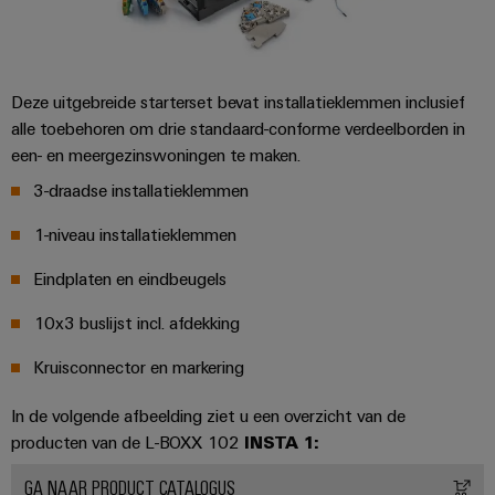
en
de
Weidmüller
PCB-
maritieme
Industrial
industrie
klemmen
AI
Spoorweg
Deze uitgebreide starterset bevat installatieklemmen inclusief
PCB-
Toegang
Moderne
alle toebehoren om drie standaard-conforme verdeelborden in
connectorservices
en
op
een- en meergezinswoningen te maken.
digitale
afstand
Original
oplossingen
3-draadse installatieklemmen
voor
Equipment
Industrieel
klimaatvriendelijke
1-niveau installatieklemmen
Manufacturer
mobiliteit
serviceplatform
in
(OEM)
Eindplaten en eindbeugels
easyConnect
het
spoorvervoer
10x3 buslijst incl. afdekking
Traditionele
Werkplek
Kruisconnector en markering
energie
en
De
In de volgende afbeelding ziet u een overzicht van de
accessoires
toekomst
producten van de L-BOXX 102
INSTA 1:
voor
Tools
bewezen
GA NAAR PRODUCT CATALOGUS