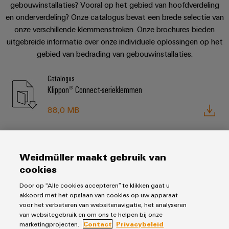
gebouwinstallaties? Vooral op het gebied van hoofdverdeling
en onderverdeling? Onze catalogus bevat een brede selectie van
onze verschillende klemmenstroken. Onze brochures bieden
uitgebreide informatie over onze individuele oplossingen op het
gebied van bedrading van gebouwinstallaties.
Catalogus
Klippon® Connect-serieklemmen
88,0 MB
Brochure
Weidmüller maakt gebruik van
Klippon® Connect-brochure - WPD-stroomtoevoer en -
cookies
verdeelblokken
Door op “Alle cookies accepteren” te klikken gaat u
40,0 MB
akkoord met het opslaan van cookies op uw apparaat
voor het verbeteren van websitenavigatie, het analyseren
van websitegebruik en om ons te helpen bij onze
marketingprojecten.
Contact
Privacybeleid
Brochure