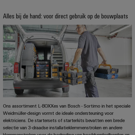
en
Fabrikanten
Personeelszaken
engineering
migratieoplossingen
veld
van
Distributie
van
Alles bij de hand: voor direct gebruik op de bouwplaats
Weidmüller
Weidmüller
apparaten
Veldbedrading
PLC-
Academie
Configurator
ATEX
Innovatieve
systemen
connectiviteitsoplossingen
Slimme
Compliance
PCB-
Assembly
voor
meting
Service-
apparaten
connectorservices
Ons
interfaces
Smart
Gebouwinfrastructuur
management
Laboratoriumdiensten
Cabinet
Oplossingen
Verdeeldozen
voor
Building
de
specifieke
Pers
Ondersteuning
Weidmüller
vereisten
Elektronica
Configurator
van
Bedrijfsnieuws
Technische
de
Relaismodules
ondersteuning
bouw
Werkplekoplossingen
Nieuws
en
Ons assortiment L-BOXXes van Bosch - Sortimo in het speciale
van
van
Milieuproduct-
Weidmüller-design vormt de ideale ondersteuning voor
infrastructuur
solid-
de
en/of
elektriciens. De startersets of starterkits bevatten een brede
state-
Schakelkastbouw
Systemen
selectie van 3-draadse installatieklemmenstroken en andere
vakpers
conformiteitsverklaringen
relais
Oplossingen
en
klemmenstroken voor de bedrading van hoofdverdeelborden en