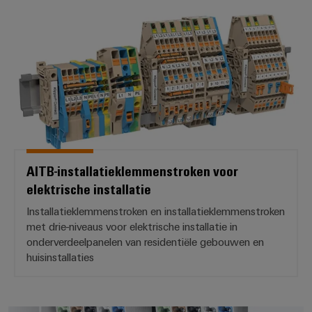
AITB-installatieklemmenstroken vo
Configurator
Digitale
engineering van
het volgende
niveau - intuïtief,
ongecompliceerd,
snel
AITB-installatieklemmenstroken voor
elektrische installatie
Installatieklemmenstroken en installatieklemmenstroken
met drie-niveaus voor elektrische installatie in
onderverdeelpanelen van residentiële gebouwen en
huisinstallaties