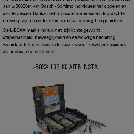
Automatisering
Partner
veilige
aan L-BOXXen van Bosch - Sortimo individueel te koppelen en
Industriële
bedrijfsvoering
eShop
en
aan te passen. Dankzij het robuuste materiaal en doordachte
beveiliging
met
software
ontwerp zijn de onderdelen optimaal beveiligd en geordend.
geïntegreerde
OCI-
Industrieel
Evenementen
oplossingen
De L-BOXX maakt indruk met zijn lichte gewicht,
interface
Besturingen
voor
serviceplatform
en
stapelbaarheid, beweeglijkheid en eenvoudige bediening,
de
easyConnect
beurzen
EDI-
waardoor het een essentiële keuze is voor zowel professionals
I/O-
procesindustrie
als hobbyambachtslieden.
interface
systemen
Power
Wereldwijde
Photovoltaics
Plant
beurzen
Zonne-
L-BOXX 102 KC AITB INSTA 1
Industrial
energie
BEZOEK
Controller
en
Ethernet
benutten
OVERZICHT
evenementen
voor
Touchpanels
efficiënt
Intersolar
gebruik
Fabrikant
van
Engineering-
van
hulpbronnen
en
apparaten
Scheepsbouw
visualisatietools
PCB-
Uitgebreide
Energiemeting
verbindingsoplossingen
connectoren
voor