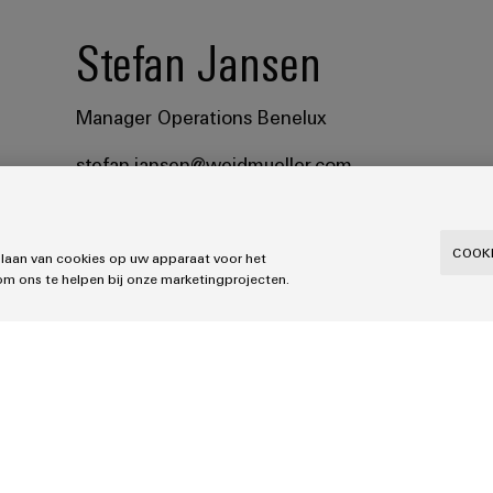
Stefan Jansen
Manager Operations Benelux
stefan.jansen@weidmueller.com
COOKI
slaan van cookies op uw apparaat voor het
om ons te helpen bij onze marketingprojecten.
Hans Schel
Project & Quality Manager Benelux
hans.schel@weidmueller.com