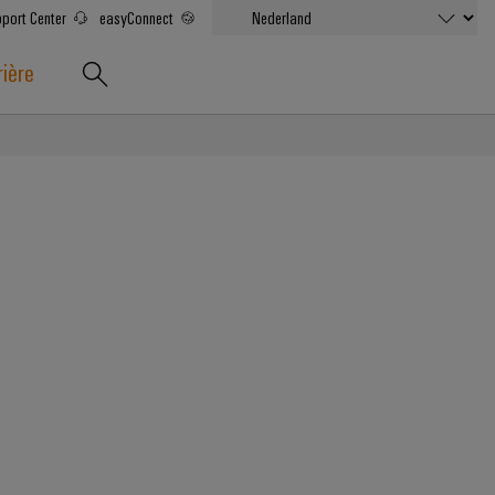
port Center
easyConnect
rière