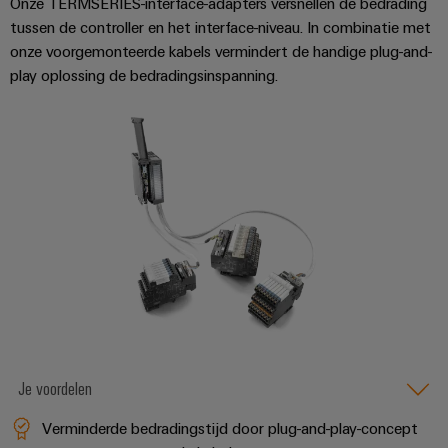
Onze TERMSERIES-interface-adapters versnellen de bedrading
Service
Windenergie
tussen de controller en het interface-niveau. In combinatie met
Operationele
onze voorgemonteerde kabels vermindert de handige plug-and-
Gemodificeerde
excellentie
play oplossing de bedradingsinspanning.
en
in
windenergie
geassembleerde
behuizingen
Waterstof
Waterstof
Op-
als
maat-
belangrijke
technologie
gemaakte
voor
kabelassemblages
de
energietransitie
Gemonteerde
eindrails
Je voordelen
Nieuwe producten
Verminderde bedradingstijd door plug-and-play-concept