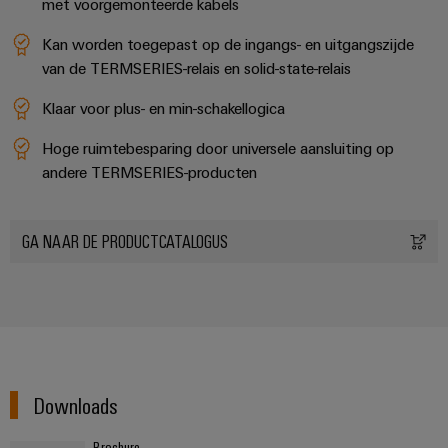
Praktische
met voorgemonteerde kabels
verbindingstechniek
voor je industrie.
Kan worden toegepast op de ingangs- en uitgangszijde
Onze Industrial
Connectivity
van de TERMSERIES-relais en solid-state-relais
innovaties.
Klaar voor plus- en min-schakellogica
Hoge ruimtebesparing door universele aansluiting op
andere TERMSERIES-producten
GA NAAR DE PRODUCTCATALOGUS
Downloads
Weidmüller
Brochure