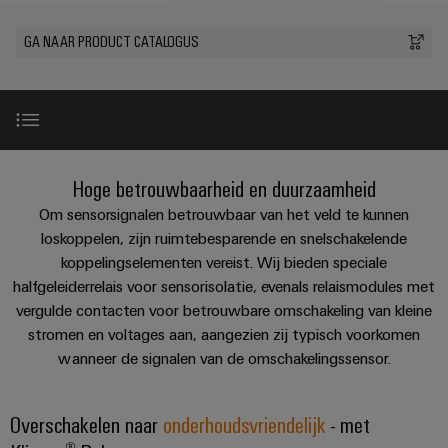
PCB-
kunnen
maat-
Weidmüller
worden
DC-
klemmen
GA NAAR PRODUCT CATALOGUS
Support
gemaakte
Verkoop
ervaren.
microgrids
Feiten
Studenten
kabelassemblages
Behuizingssystemen
Datacenter
eShop
en
u-
en
Oplossingen
Fast
cijfers
Bedrijf
Aanvraag
BEZOEK
en
OS
componenten
Delivery
OVERZICHT
producten
van
edge
Duurzaamheid
Service
voor
Kabelinvoersystemen
Ons assortiment
catalogi
Hoge betrouwbaarheid en duurzaamheid
computing
Carrière
datacenters
en
Locaties
-
Om sensorsignalen betrouwbaar van het veld te kunnen
Prijslijst
Industrial
-
efficiënt,
Downloads
loskoppelen, zijn ruimtebesparende en snelschakelende
Managementinformatie
Advies
betrouwbaar,
5G
componenten
koppelingselementen vereist. Wij bieden speciale
schaalbaar
en
en
halfgeleiderrelais voor sensorisolatie, evenals relaismodules met
Single
Aansluitkabels,
certificaten
digitale
Acties
Energieopslag
vergulde contacten voor betrouwbare omschakeling van kleine
Pair
patchkabels
engineering
Oplossingen
stromen en voltages aan, aangezien zij typisch voorkomen
Orange
Speciale
en
Ethernet
en
wanneer de signalen van de omschakelingssensor.
Mag
Connectivity
producten
aanbiedingen
kabels
voor
|
Consulting
energieopslagsystemen
Bedrading
Klantenmagazine
Overschakelen naar
onderhoudsvriendelijk
- met
(EOS)
Schakelkast
Digital
en
Partners