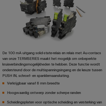
en
de
Weidmüller
PCB-
maritieme
Industrial
industrie
klemmen
AI
Spoorweg
PCB-
Toegang
Moderne
connectorservices
en
op
digitale
afstand
Original
oplossingen
voor
Equipment
Industrieel
klimaatvriendelijke
Manufacturer
De 100 mA uitgang solid-state-relais en relais met Au-contacs
mobiliteit
serviceplatform
in
(OEM)
van onze TERMSERIES maakt het mogelijk om onbeperkte
easyConnect
het
kruisverbindingsmogelijkheden te hebben. Deze functie wordt
spoorvervoer
ondersteund door de multispanningsingang en de keuze tussen
PUSH IN, schroef- en spanklemaansluiting.
Traditionele
Werkplek
energie
Verkrijgbaar vanaf 6 mm breedte
en
De
accessoires
toekomst
Hoogwaardig ontwerp zonder scherpe randen
voor
Tools
bewezen
Scheidingsplaten voor optische scheiding en versterking van