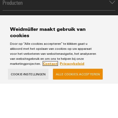
Producten
Klemmenstroken
Oplossingen
Relais
Voedingen
Automatisering
Weidmüller maakt gebruik van
Industrial Ethernet
Service
Werkplekoplossingen
cookies
Besturingen & Edge
Industriële IoT
Assembled terminal rails
Door op “Alle cookies accepteren” te klikken gaat u
Tools
Industrial Analytics
akkoord met het opslaan van cookies op uw apparaat
Verkoop
Fast Delivery Service
voor het verbeteren van websitenavigatie, het analyseren
Printer
PV oplossingen
Weidmueller configurator
van websitegebruik en om ons te helpen bij onze
Team
Power-to-X en waterstof
marketingprojecten.
Contact
Privacybeleid
Technische ondersteuning
Privacybeleid
Webshop
Contact
Prijslijst
COOKIE-INSTELLINGEN
ALLE COOKIES ACCEPTEREN
Verkoopvoorwaarden
Distributie
Weidmüller Benelux B.V.
Franciscusweg 221
1216 SE Hilversum
telefoon +31 (0) 35 / 6 261 261