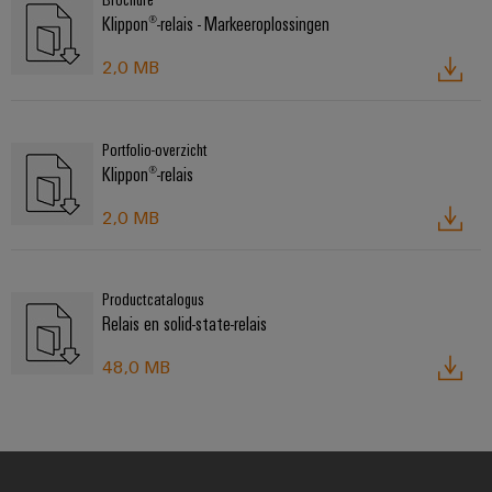
Configurator
Klippon®-relais - Markeeroplossingen
Digitale
engineering van
2,0 MB
het volgende
niveau - intuïtief,
ongecompliceerd,
snel
Portfolio-overzicht
Klippon®-relais
2,0 MB
Productcatalogus
Relais en solid-state-relais
48,0 MB