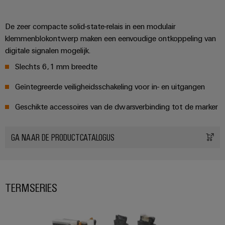
Automatisering
Partner
veilige
Industriële
bedrijfsvoering
eShop
en
beveiliging
De zeer compacte solid-state-relais in een modulair
met
software
geïntegreerde
klemmenblokontwerp maken een eenvoudige ontkoppeling van
OCI-
Industrieel
Evenementen
oplossingen
digitale signalen mogelijk.
interface
Besturingen
voor
serviceplatform
en
Slechts 6,1 mm breedte
de
easyConnect
beurzen
EDI-
I/O-
procesindustrie
Geïntegreerde veiligheidsschakeling voor in- en uitgangen
interface
systemen
Power
Wereldwijde
Photovoltaics
Plant
beurzen
Geschikte accessoires van de dwarsverbinding tot de marker
Zonne-
Industrial
energie
BEZOEK
Controller
en
Ethernet
benutten
OVERZICHT
evenementen
voor
GA NAAR DE PRODUCTCATALOGUS
Touchpanels
efficiënt
Intersolar
gebruik
Fabrikant
van
Engineering-
van
hulpbronnen
en
apparaten
TERMSERIES
Scheepsbouw
visualisatietools
PCB-
Uitgebreide
Energiemeting
verbindingsoplossingen
connectoren
voor