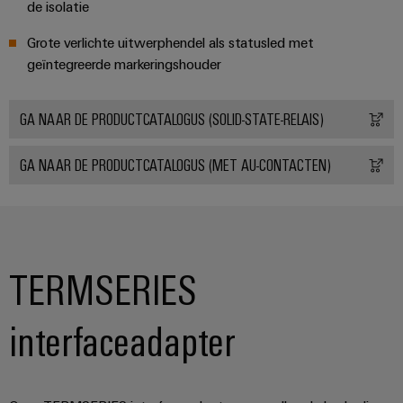
energieopwekking
de isolatie
Automatische
Transmissie
machines
Grote verlichte uitwerphendel als statusled met
&
geïntegreerde markeringshouder
distributie
Software
Stabiliteit
Markers
GA NAAR DE PRODUCTCATALOGUS (SOLID-STATE-RELAIS)
en
veiligheid
voor
Industriële
GA NAAR DE PRODUCTCATALOGUS (MET AU-CONTACTEN)
moderne
printers
energie-
netwerken
Industriële
Waterbehandeling
verlichting
en
TERMSERIES
Infrastructuur
afvalwaterbehandeling
van
Oplossingen
voor
schakelkasten
interfaceadapter
de
water-
en
Assembly
afvalwaterindustrie