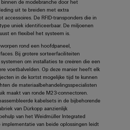
en binnen de modebranche door het
eding uit te breiden met extra
ot accessoires. De RFID-transponders die in
type uniek identificeerbaar. De miljoenen
buust en flexibel het systeem is.
tworpen rond een hoofdpaneel,
aces. Bij grotere sorteerfaciliteiten
systemen om installaties te creëren die een
re voetbalvelden. Op deze manier heeft elk
cten in de kortst mogelijke tijd te kunnen
chten de materiaalbehandelingsspecialisten
ruik maakt van ronde M23-connectoren.
geassembleerde kabelsets in de bijbehorende
abriek van Dürkopp aanzienlijk
 behulp van het Weidmüller Integrated
e implementatie van beide oplossingen leidt