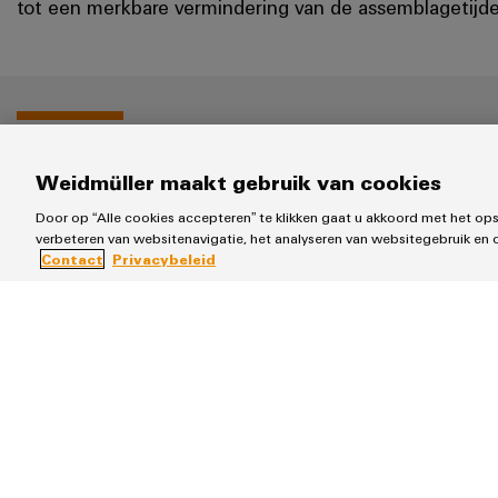
tot een merkbare vermindering van de assemblagetijde
Weidmüller maakt gebruik van cookies
Pre-assemblage stelt ons in staat om de i
Door op “Alle cookies accepteren” te klikken gaat u akkoord met het op
de installatie te voorkomen.
verbeteren van websitenavigatie, het analyseren van websitegebruik en 
Contact
Privacybeleid
Manfred Sportelli, hoofd Elektrisch Ontwerp en Product
Snellere on-site-inbedrijfstelling