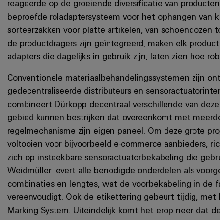
reageerde op de groeiende diversificatie van product
beproefde roladaptersysteem voor het ophangen van kl
sorteerzakken voor platte artikelen, van schoendozen t
de productdragers zijn geïntegreerd, maken elk product
adapters die dagelijks in gebruik zijn, laten zien hoe ro
Conventionele materiaalbehandelingssystemen zijn on
gedecentraliseerde distributeurs en sensoractuatorinterf
combineert Dürkopp decentraal verschillende van deze 
gebied kunnen bestrijken dat overeenkomt met meerde
regelmechanisme zijn eigen paneel. Om deze grote proje
voltooien voor bijvoorbeeld e-commerce aanbieders, ri
zich op insteekbare sensoractuatorbekabeling die geb
Weidmüller levert alle benodigde onderdelen als voor
combinaties en lengtes, wat de voorbekabeling in de f
vereenvoudigt. Ook de etikettering gebeurt tijdig, met
Marking System. Uiteindelijk komt het erop neer dat d