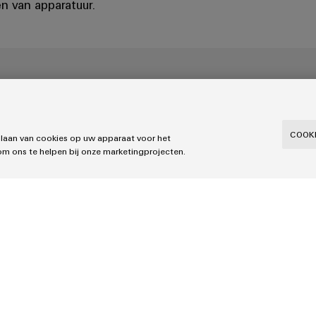
n van apparatuur.
nbedrijfstellingstijden aanzienlijk te verkor
COOKI
slaan van cookies op uw apparaat voor het
om ons te helpen bij onze marketingprojecten.
ie bij Dürkopp