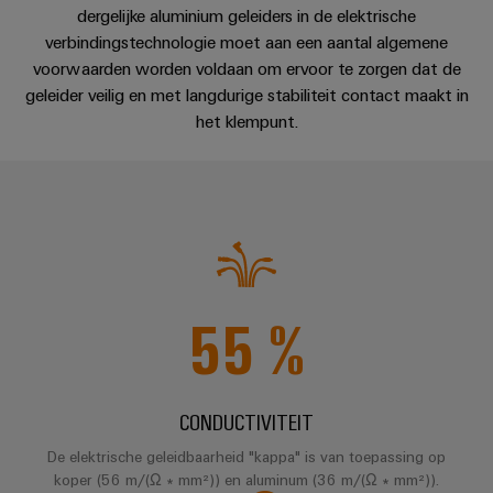
en
Fabrikanten
Personeelszaken
engineering
dergelijke aluminium geleiders in de elektrische
migratieoplossingen
veld
van
Distributie
verbindingstechnologie moet aan een aantal algemene
van
Weidmüller
Weidmüller
apparaten
voorwaarden worden voldaan om ervoor te zorgen dat de
Veldbedrading
PLC-
Academie
Configurator
ATEX
geleider veilig en met langdurige stabiliteit contact maakt in
Innovatieve
systemen
connectiviteitsoplossingen
Slimme
het klempunt.
Compliance
PCB-
Assembly
voor
meting
Service-
apparaten
connectorservices
Ons
interfaces
Smart
Gebouwinfrastructuur
management
Laboratoriumdiensten
Cabinet
Oplossingen
Verdeeldozen
voor
Building
de
specifieke
Pers
Ondersteuning
Weidmüller
vereisten
Elektronica
55
%
Configurator
van
Bedrijfsnieuws
Technische
de
Relaismodules
ondersteuning
bouw
Werkplekoplossingen
Nieuws
en
van
van
Milieuproduct-
infrastructuur
solid-
CONDUCTIVITEIT
de
en/of
state-
Schakelkastbouw
Systemen
De elektrische geleidbaarheid "kappa" is van toepassing op
vakpers
conformiteitsverklaringen
relais
Oplossingen
koper (56 m/(Ω ∗ mm²)) en aluminum (36 m/(Ω ∗ mm²)).
en