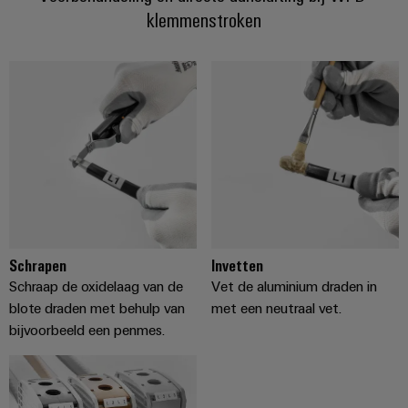
energieopwekking
klemmenstroken
Automatische
Transmissie
machines
&
distributie
Software
Stabiliteit
Markers
en
veiligheid
voor
Industriële
moderne
printers
energie-
netwerken
Industriële
Waterbehandeling
verlichting
en
Schrapen
Invetten
Infrastructuur
Schraap de oxidelaag van de
Vet de aluminium draden in
afvalwaterbehandeling
van
blote draden met behulp van
met een neutraal vet.
Oplossingen
voor
schakelkasten
bijvoorbeeld een penmes.
de
water-
en
Assembly
afvalwaterindustrie