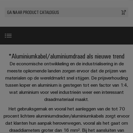
PCB-
kunnen
maat-
Weidmüller
worden
DC-
klemmen
GA NAAR PRODUCT CATALOGUS
Support
gemaakte
Verkoop
ervaren.
microgrids
Feiten
Studenten
kabelassemblages
Behuizingssystemen
Datacenter
eShop
en
u-
en
Oplossingen
Fast
cijfers
Bedrijf
Aanvraag
BEZOEK
en
OS
componenten
Delivery
OVERZICHT
producten
van
edge
Duurzaamheid
Service
voor
Kabelinvoersystemen
Inleiding
catalogi
*Aluminiumkabel/aluminiumdraad als nieuwe trend
computing
Carrière
datacenters
en
Locaties
-
De economische ontwikkeling en de industrialisering in de
Prijslijst
Industrial
-
efficiënt,
Aansluitmogelijkheden
meeste opkomende landen zorgen ervoor dat de prijzen van
Managementinformatie
Advies
betrouwbaar,
5G
componenten
materialen op de wereldmarkt snel stijgen. De prijsverhouding
schaalbaar
en
en
tussen koper en aluminium is gestegen tot een factor van 1:4,
Single
Aansluitkabels,
certificaten
digitale
Aansluiting van aluminium geleiders
Acties
Energieopslag
wat aluminium voor veel industrieën weer een interessant
Pair
patchkabels
engineering
Oplossingen
draadmateriaal maakt.
Orange
Speciale
en
Ethernet
en
Overgang van AL naar CU
Mag
Connectivity
producten
Het gebruiksgemak en vooral het aanleggen van de tot 70
aanbiedingen
kabels
voor
|
Consulting
procent lichtere aluminiumdraden/aluminiumkabels zorgt ervoor
energieopslagsystemen
dat klanten hun aanpak heroverwegen, vooral als het gaat om
Bedrading
Klantenmagazine
Downloads
(EOS)
Schakelkast
Digital
draaddiameters groter dan 16 mm². Bij het aansluiten van
en
Partners