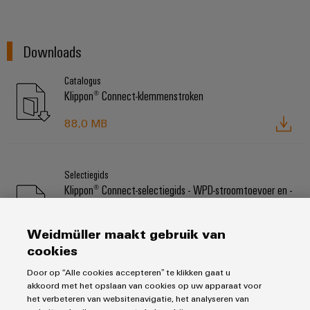
Downloads
Catalogus
Klippon® Connect-klemmenstroken
88,0 MB
Selectiegids
Klippon® Connect-selectiegids - WPD-stroomtoevoer en -
verdeelblokken
2,0 MB
Weidmüller maakt gebruik van
cookies
Door op “Alle cookies accepteren” te klikken gaat u
Brochure
akkoord met het opslaan van cookies op uw apparaat voor
Klippon® Connect-brochure - WPD-stroomtoevoer en -
het verbeteren van websitenavigatie, het analyseren van