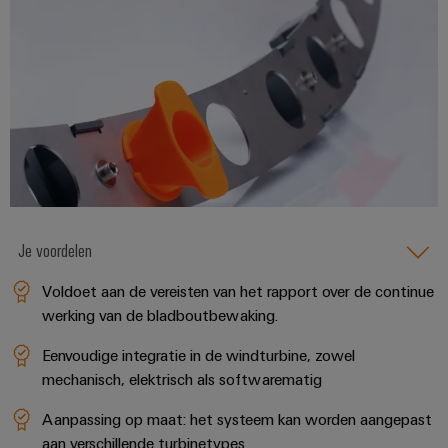
en
de
Weidmüller
PCB-
maritieme
Industrial
industrie
klemmen
AI
Spoorweg
PCB-
Toegang
Moderne
connectorservices
en
op
digitale
afstand
Original
oplossingen
voor
Equipment
Industrieel
klimaatvriendelijke
Manufacturer
mobiliteit
serviceplatform
in
(OEM)
Je voordelen
easyConnect
het
spoorvervoer
Voldoet aan de vereisten van het rapport over de continue
werking van de bladboutbewaking.
Traditionele
Werkplek
energie
Eenvoudige integratie in de windturbine, zowel
en
De
mechanisch, elektrisch als softwarematig
accessoires
toekomst
voor
Aanpassing op maat: het systeem kan worden aangepast
Tools
bewezen
aan verschillende turbinetypes