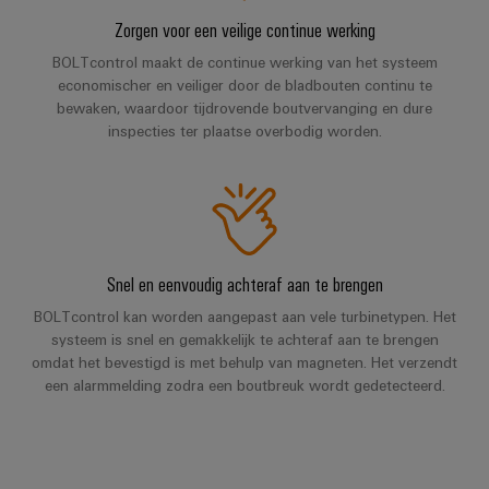
voor
oplossingen
PSIRT
Scheidingsversterkers
Zorgen voor een veilige continue werking
de
uitdagingen
en
Onze
BOLTcontrol maakt de continue werking van het systeem
Gedecentraliseerde
Technische
van
signaalomvormers
partners
economischer en veiliger door de bladbouten continu te
de
automatisering
gegevens
bewaken, waardoor tijdrovende boutvervanging en dure
schakelkastbouw
Voedingen
Distributie
inspecties ter plaatse overbodig worden.
Energiebeheeroplossingen
Technische
Machines
productcatalogi
Elektronica
IIoT
Oplossingen
IoT
voor
behuizingen
and
en
Trainingscursussen
de
Automation
diverse
automatiseringssoftware
en
Bliksem-
Partner
sectoren
webinars
en
van
Snel en eenvoudig achteraf aan te brengen
Industriële
Network
machine-
overspanningsbeveiliging
analyse
Retouren
BOLTcontrol kan worden aangepast aan vele turbinetypen. Het
en
Zoek
systeem is snel en gemakkelijk te achteraf aan te brengen
fabrieksautomatisering
en
PV-
Industriële
uw
omdat het bevestigd is met behulp van magneten. Het verzendt
reparaties
generatoraansluitkasten
Olie
een alarmmelding zodra een boutbreuk wordt gedetecteerd.
automatisering
IIoT
&
en
Veldbusverdelers
Industrieel
gas
Automation
Digitale
IoT
Zorgen
Solution
bestelopties
voor