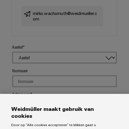
mirko.wachsmuth@weidmueller.c
om
Aanhef
Voornaam
Achternaam
Weidmüller maakt gebruik van
cookies
E-Mail
Door op “Alle cookies accepteren” te klikken gaat u