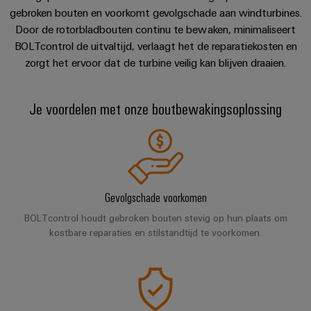
en
Contact
Fabrikanten
Personeelszaken
engineering
gebroken bouten en voorkomt gevolgschade aan windturbines.
migratieoplossingen
veld
van
Distributie
Door de rotorbladbouten continu te bewaken, minimaliseert
van
Weidmüller
Weidmüller
apparaten
BOLTcontrol de uitvaltijd, verlaagt het de reparatiekosten en
Veldbedrading
PLC-
Academie
Configurator
ATEX
Innovatieve
zorgt het ervoor dat de turbine veilig kan blijven draaien.
systemen
connectiviteitsoplossingen
Slimme
Compliance
PCB-
Assembly
voor
meting
Service-
apparaten
connectorservices
Je voordelen met onze boutbewakingsoplossing
Ons
interfaces
Smart
Gebouwinfrastructuur
management
Laboratoriumdiensten
Cabinet
Oplossingen
Verdeeldozen
voor
Building
de
specifieke
Pers
Ondersteuning
Weidmüller
vereisten
Elektronica
Gevolgschade voorkomen
Configurator
van
Bedrijfsnieuws
Technische
BOLTcontrol houdt gebroken bouten stevig op hun plaats om
de
Relaismodules
ondersteuning
kostbare reparaties en stilstandtijd te voorkomen.
bouw
Werkplekoplossingen
Nieuws
en
van
van
Milieuproduct-
infrastructuur
solid-
de
en/of
state-
Schakelkastbouw
Systemen
vakpers
conformiteitsverklaringen
relais
Oplossingen
en