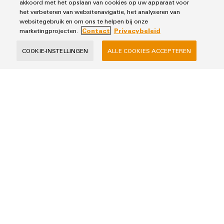
akkoord met het opslaan van cookies op uw apparaat voor
het verbeteren van websitenavigatie, het analyseren van
Bedrijf
websitegebruik en om ons te helpen bij onze
marketingprojecten.
Contact
Privacybeleid
COOKIE-INSTELLINGEN
ALLE COOKIES ACCEPTEREN
Bericht
I would like to be called back
Ik heb kennis genomen van het
privacybeleid
met verdere
informatie
AANVRAAG VERSTUREN
*Verplichte velden