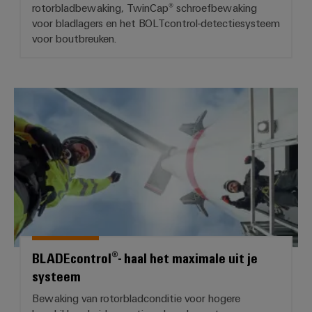
Configurator
rotorbladbewaking, TwinCap® schroefbewaking
voor bladlagers en het BOLTcontrol-detectiesysteem
Digitale
engineering van
voor boutbreuken.
het volgende
niveau - intuïtief,
ongecompliceerd,
snel
BLADEcontrol®- haal het maximal
BLADEcontrol®- haal het maximale uit je
systeem
Bewaking van rotorbladconditie voor hogere