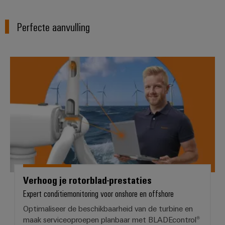
Praktische
verbindingstechniek
voor je industrie.
Perfecte aanvulling
Onze Industrial
Connectivity
innovaties.
Verhoog je rotorblad-prestaties
Verhoog je rotorblad-prestaties
Expert conditiemonitoring voor onshore en offshore
Optimaliseer de beschikbaarheid van de turbine en
Weidmüller
maak serviceoproepen planbaar met BLADEcontrol®