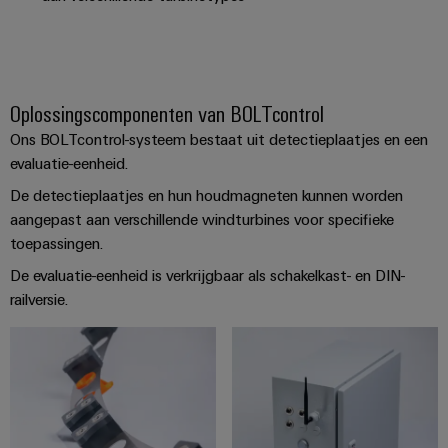
energieopwekking
Automatische
Transmissie
machines
&
distributie
Software
Oplossingscomponenten van BOLTcontrol
Stabiliteit
Markers
en
Ons BOLTcontrol-systeem bestaat uit detectieplaatjes en een
veiligheid
evaluatie-eenheid.
voor
Industriële
moderne
De detectieplaatjes en hun houdmagneten kunnen worden
printers
energie-
aangepast aan verschillende windturbines voor specifieke
netwerken
Industriële
toepassingen.
Waterbehandeling
verlichting
De evaluatie-eenheid is verkrijgbaar als schakelkast- en DIN-
en
railversie.
Infrastructuur
afvalwaterbehandeling
van
Oplossingen
voor
schakelkasten
de
water-
en
Assembly
afvalwaterindustrie