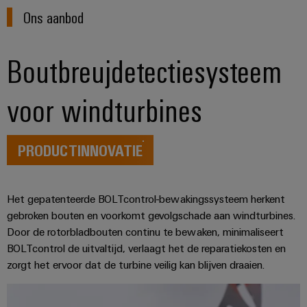
Automatisering
Partner
veilige
Ons aanbod
Industriële
bedrijfsvoering
eShop
en
beveiliging
met
software
geïntegreerde
OCI-
Boutbreujdetectiesysteem
Industrieel
Evenementen
oplossingen
interface
Besturingen
voor
serviceplatform
en
de
easyConnect
voor windturbines
beurzen
EDI-
I/O-
procesindustrie
interface
systemen
Power
Wereldwijde
Photovoltaics
Plant
beurzen
Zonne-
PRODUCTINNOVATIE
Industrial
energie
BEZOEK
Controller
en
Ethernet
benutten
OVERZICHT
evenementen
voor
Touchpanels
efficiënt
Het gepatenteerde BOLTcontrol-bewakingssysteem herkent
Intersolar
gebruik
Fabrikant
gebroken bouten en voorkomt gevolgschade aan windturbines.
van
Engineering-
van
Door de rotorbladbouten continu te bewaken, minimaliseert
hulpbronnen
en
apparaten
BOLTcontrol de uitvaltijd, verlaagt het de reparatiekosten en
Scheepsbouw
visualisatietools
zorgt het ervoor dat de turbine veilig kan blijven draaien.
PCB-
Uitgebreide
Energiemeting
verbindingsoplossingen
connectoren
voor