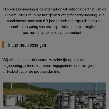
PCB-
kunnen
maat-
Weidmüller
worden
Klippon Engineering is de internationaal bekende partner van de
DC-
klemmen
Support
gemaakte
Verkoop
ervaren.
Weidmueller Group op het gebied van procesengineering. We
microgrids
Feiten
Studenten
kabelassemblages
Behuizingssystemen
combineren meer dan 60 jaar technische expertise met de
Datacenter
eShop
en
u-
en
kennis en ervaring van onze specialisten en strategische
Oplossingen
Fast
cijfers
Bedrijf
Aanvraag
BEZOEK
en
OS
componenten
partnerschappen in de procesindustrie.
Delivery
OVERZICHT
producten
van
edge
Duurzaamheid
Service
voor
Kabelinvoersystemen
Industrieoplossingen
catalogi
computing
Carrière
datacenters
en
Locaties
-
Prijslijst
Industrial
-
efficiënt,
Managementinformatie
Advies
Wij zijn een gecertificeerde, wereldwijd opererende
betrouwbaar,
5G
componenten
schaalbaar
en
engineeringpartner die toepassingsgerichte oplossingen
en
ontwikkelt voor de procesindustrie:
Single
Aansluitkabels,
certificaten
digitale
Acties
Energieopslag
Pair
patchkabels
engineering
Oplossingen
Orange
Speciale
en
Ethernet
en
Olie, gas en LNG
Mag
Connectivity
producten
aanbiedingen
kabels
voor
|
Consulting
energieopslagsystemen
Bedrading
Klantenmagazine
(EOS)
Schakelkast
Digital
en
Partners