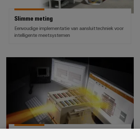
Praktische
verbindingstechniek
voor je industrie.
Onze Industrial
Slimme meting
Connectivity
innovaties.
Eenvoudige implementatie van aansluittechniek voor
intelligente meetsystemen
Weidmüller Configurator
Weidmüller Configurator
Weidmüller