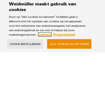
Configurator
Uw efficiëntiebooster in schakelkastbouw: ervaar de
Weidmüller maakt gebruik van
toekomst van digitale engineering met de
Digitale
cookies
engineering van
Weidmüller Configurator – beschikbaar als cloud- of
het volgende
Door op “Alle cookies accepteren” te klikken gaat u
downloadversie.
niveau - intuïtief,
akkoord met het opslaan van cookies op uw apparaat
ongecompliceerd,
voor het verbeteren van websitenavigatie, het analyseren
snel
van websitegebruik en om ons te helpen bij onze
marketingprojecten.
Contact
Privacybeleid
Workplace Solutions
COOKIE-INSTELLINGEN
ALLE COOKIES ACCEPTEREN
Workplace Solutions
Klaar wanneer u dat bent – kastenbouw van het
volgende niveau.