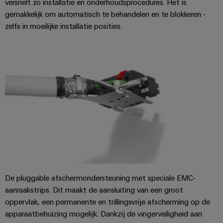
versnelt zo installatie en onderhoudsprocedures. Het is
Service
Windenergie
gemakkelijk om automatisch te behandelen en te blokkeren -
Operationele
zelfs in moeilijke installatie posities.
Gemodificeerde
excellentie
en
in
windenergie
geassembleerde
behuizingen
Waterstof
Waterstof
Op-
als
maat-
belangrijke
technologie
gemaakte
voor
kabelassemblages
de
energietransitie
Gemonteerde
eindrails
De pluggable afschermondersteuning met speciale EMC-
aanraakstrips. Dit maakt de aansluiting van een groot
oppervlak, een permanente en trillingsvrije afscherming op de
Nieuwe producten
apparaatbehuizing mogelijk. Dankzij de vingerveiligheid aan