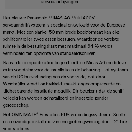
en
servoaandrijvingen.
Fabrikanten
Personeelszaken
engineering
migratieoplossingen
veld
van
Distributie
van
Weidmüller
Weidmüller
apparaten
Het nieuwe Panasonic MINAS A6 Multi 400V
Veldbedrading
PLC-
Academie
Configurator
ATEX
servoaandrijfsysteem is speciaal ontwikkeld voor de Europese
Innovatieve
systemen
connectiviteitsoplossingen
markt. Met een slanke, 50 mm brede boekformaat kan elke
Slimme
Compliance
PCB-
Assembly
voor
schijfcontroller twee assen besturen, waardoor de vereiste
meting
Service-
apparaten
connectorservices
ruimte in de besturingskast met maximaal 64 % wordt
Ons
interfaces
Smart
Gebouwinfrastructuur
verminderd ten opzichte van standaardschijven.
management
Laboratoriumdiensten
Cabinet
Oplossingen
Verdeeldozen
Naast de compacte afmetingen biedt de Minas A6-multidrive
voor
Building
extra voordelen voor de installatie in de behuizing. Het systeem
de
van de DC busverbinding aan de voorzijde, dat door
specifieke
Pers
Ondersteuning
Weidmüller
vereisten
Elektronica
Weidmüller wordt ontwikkeld, maakt ongecompliceerde en
Configurator
van
Bedrijfsnieuws
Technische
tijdbesparende installatie mogelijk. Dit betekent dat de schijf
de
Relaismodules
ondersteuning
volledig kan worden geïnstalleerd en ingesteld zonder
bouw
Werkplekoplossingen
Nieuws
en
van
gereedschap.
van
Milieuproduct-
infrastructuur
solid-
Het OMNIMATE® Prestaties BUS-verbindingssysteem - Snelle
de
en/of
state-
Schakelkastbouw
en eenvoudige installatie van energieterugwinning door DC-Link
Systemen
vakpers
conformiteitsverklaringen
relais
Oplossingen
voor stations
en