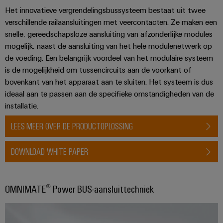
voor
oplossingen
PSIRT
Het innovatieve vergrendelingsbussysteem bestaat uit twee
Scheidingsversterkers
de
verschillende railaansluitingen met veercontacten. Ze maken een
uitdagingen
en
Onze
Gedecentraliseerde
Technische
van
snelle, gereedschapsloze aansluiting van afzonderlijke modules
signaalomvormers
partners
de
automatisering
gegevens
mogelijk, naast de aansluiting van het hele modulenetwerk op
schakelkastbouw
Voedingen
de voeding. Een belangrijk voordeel van het modulaire systeem
Distributie
Energiebeheeroplossingen
Technische
Machines
is de mogelijkheid om tussencircuits aan de voorkant of
productcatalogi
Elektronica
IIoT
Oplossingen
bovenkant van het apparaat aan te sluiten. Het systeem is dus
IoT
voor
behuizingen
and
ideaal aan te passen aan de specifieke omstandigheden van de
en
Trainingscursussen
de
Automation
installatie.
diverse
automatiseringssoftware
en
Bliksem-
Partner
sectoren
webinars
en
LEES MEER OVER DE PRODUCTOPLOSSING
van
Industriële
Network
machine-
overspanningsbeveiliging
analyse
Retouren
en
DOWNLOAD WHITE PAPER
Zoek
fabrieksautomatisering
en
PV-
Industriële
uw
reparaties
generatoraansluitkasten
Olie
automatisering
IIoT
OMNIMATE® Power BUS-aansluittechniek
&
en
Veldbusverdelers
Industrieel
gas
Automation
Digitale
IoT
Zorgen
Solution
bestelopties
voor