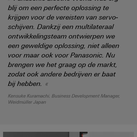
en
de
Weidmüller
blij om een perfecte oplossing te
PCB-
maritieme
Industrial
krijgen voor de vereisten van servo-
industrie
klemmen
AI
schijven. Dankzij een multilateraal
Spoorweg
PCB-
Toegang
ontwikkelingsteam ontwierpen we
Moderne
connectorservices
en
op
een geweldige oplossing, niet alleen
digitale
afstand
Original
oplossingen
voor maar ook voor Panasonic. Nu
voor
Equipment
Industrieel
brengen we het graag op de markt,
klimaatvriendelijke
Manufacturer
mobiliteit
serviceplatform
zodat ook andere bedrijven er baat
in
(OEM)
easyConnect
het
bij hebben.
spoorvervoer
Kensuke Kuramachi, Business Development Manager,
Traditionele
Werkplek
Weidmüller Japan
energie
en
De
accessoires
toekomst
voor
Tools
bewezen