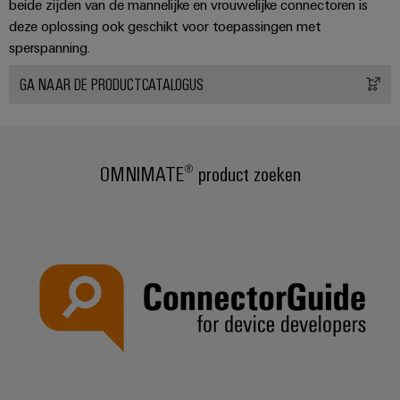
Praktische
beide zijden van de mannelijke en vrouwelijke connectoren is
verbindingstechniek
deze oplossing ook geschikt voor toepassingen met
voor je industrie.
Onze Industrial
sperspanning.
Connectivity
innovaties.
GA NAAR DE PRODUCTCATALOGUS
OMNIMATE® product zoeken
Weidmüller