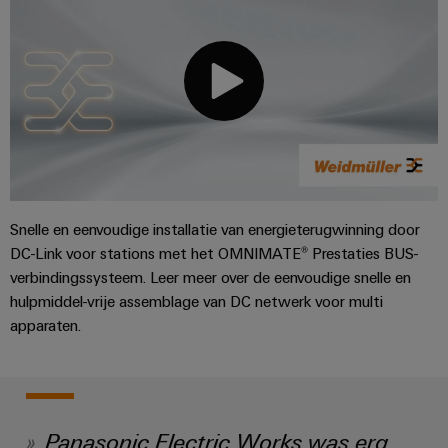
Automatisering
Partner
veilige
Industriële
bedrijfsvoering
eShop
en
beveiliging
met
software
geïntegreerde
OCI-
Industrieel
Evenementen
oplossingen
interface
Besturingen
voor
serviceplatform
en
de
easyConnect
beurzen
EDI-
I/O-
procesindustrie
interface
systemen
Power
Wereldwijde
Photovoltaics
Plant
beurzen
Zonne-
Industrial
Snelle en eenvoudige installatie van energieterugwinning door
energie
BEZOEK
Controller
en
Ethernet
benutten
OVERZICHT
DC-Link voor stations met het OMNIMATE® Prestaties BUS-
evenementen
voor
verbindingssysteem. Leer meer over de eenvoudige snelle en
Touchpanels
efficiënt
hulpmiddel-vrije assemblage van DC netwerk voor multi
Intersolar
gebruik
Fabrikant
apparaten.
van
Engineering-
van
hulpbronnen
en
apparaten
Scheepsbouw
visualisatietools
PCB-
Uitgebreide
Energiemeting
verbindingsoplossingen
connectoren
Panasonic Electric Works was erg
voor