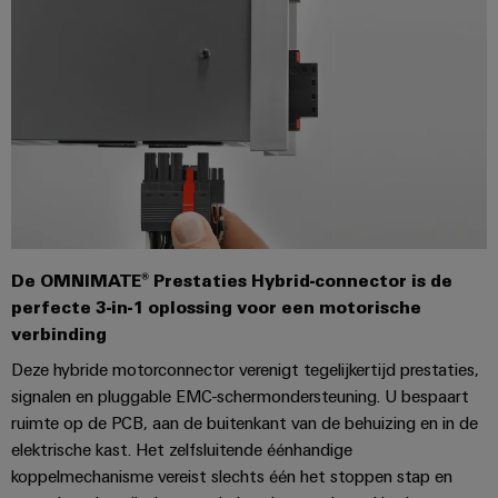
energieopwekking
Automatische
Transmissie
machines
&
distributie
Software
Stabiliteit
Markers
en
veiligheid
voor
Industriële
moderne
printers
energie-
netwerken
Industriële
De OMNIMATE® Prestaties Hybrid-connector is de
Waterbehandeling
verlichting
perfecte 3-in-1 oplossing voor een motorische
en
verbinding
Infrastructuur
afvalwaterbehandeling
Deze hybride motorconnector verenigt tegelijkertijd prestaties,
van
Oplossingen
signalen en pluggable EMC-schermondersteuning. U bespaart
voor
schakelkasten
de
ruimte op de PCB, aan de buitenkant van de behuizing en in de
water-
elektrische kast. Het zelfsluitende éénhandige
en
koppelmechanisme vereist slechts één het stoppen stap en
Assembly
afvalwaterindustrie