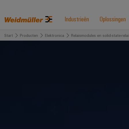
Industrieën
Oplossingen
Start
Producten
Elektronica
Relaismodules en solid-state-rela