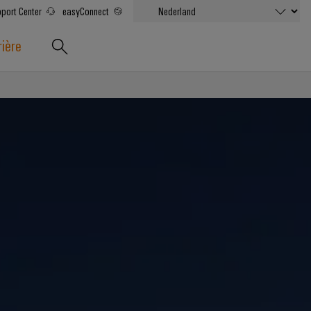
port Center
easyConnect
rière