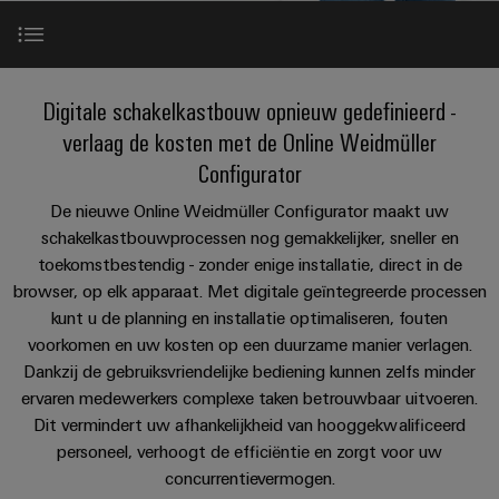
PCB-
kunnen
maat-
Weidmüller
worden
DC-
klemmen
Support
gemaakte
Verkoop
ervaren.
microgrids
Feiten
Studenten
kabelassemblages
Behuizingssystemen
Datacenter
eShop
Meer dan alleen een configurator
en
Digitale schakelkastbouw opnieuw gedefinieerd -
u-
en
Oplossingen
Fast
cijfers
Bedrijf
verlaag de kosten met de Online Weidmüller
Aanvraag
BEZOEK
en
OS
componenten
Delivery
Online Weidmüller Configurator
OVERZICHT
Configurator
producten
New
van
edge
Duurzaamheid
Service
voor
Kabelinvoersystemen
catalogi
computing
Carrière
De nieuwe Online Weidmüller Configurator maakt uw
datacenters
en
Locaties
Je voordelen
-
schakelkastbouwprocessen nog gemakkelijker, sneller en
Prijslijst
Industrial
-
efficiënt,
toekomstbestendig - zonder enige installatie, direct in de
Managementinformatie
Advies
betrouwbaar,
5G
componenten
browser, op elk apparaat. Met digitale geïntegreerde processen
schaalbaar
In detail
en
en
kunt u de planning en installatie optimaliseren, fouten
Single
Aansluitkabels,
certificaten
digitale
Acties
Energieopslag
voorkomen en uw kosten op een duurzame manier verlagen.
Pair
patchkabels
engineering
Oplossingen
Release Notes
Dankzij de gebruiksvriendelijke bediening kunnen zelfs minder
Orange
Speciale
en
Ethernet
en
ervaren medewerkers complexe taken betrouwbaar uitvoeren.
Mag
Connectivity
producten
aanbiedingen
kabels
Dit vermindert uw afhankelijkheid van hooggekwalificeerd
voor
Services
|
Consulting
energieopslagsystemen
personeel, verhoogt de efficiëntie en zorgt voor uw
Bedrading
Klantenmagazine
(EOS)
Schakelkast
concurrentievermogen.
Digital
en
Partners