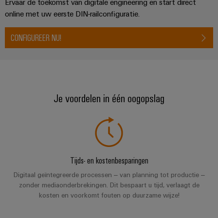
Ervaar de toekomst van digitale engineering en start direct
Service
Windenergie
online met uw eerste DIN-railconfiguratie.
Operationele
Gemodificeerde
excellentie
CONFIGUREER NU!
en
in
windenergie
geassembleerde
behuizingen
Waterstof
Waterstof
Op-
als
Je voordelen in één oogopslag
maat-
belangrijke
technologie
gemaakte
voor
kabelassemblages
de
energietransitie
Gemonteerde
eindrails
Tijds- en kostenbesparingen
Digitaal geïntegreerde processen – van planning tot productie –
zonder mediaonderbrekingen. Dit bespaart u tijd, verlaagt de
kosten en voorkomt fouten op duurzame wijze!
Nieuwe producten