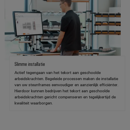
en
de
Weidmüller
PCB-
maritieme
Industrial
industrie
klemmen
AI
Spoorweg
PCB-
Toegang
Moderne
connectorservices
en
op
digitale
afstand
Original
oplossingen
voor
Equipment
Industrieel
klimaatvriendelijke
Slimme installatie
Manufacturer
mobiliteit
serviceplatform
in
(OEM)
Actief tegengaan van het tekort aan geschoolde
easyConnect
het
arbeidskrachten. Begeleide processen maken de installatie
spoorvervoer
van uw steunframes eenvoudiger en aanzienlijk efficiënter.
Hierdoor kunnen bedrijven het tekort aan geschoolde
Traditionele
Werkplek
arbeidskrachten gericht compenseren en tegelijkertijd de
energie
kwaliteit waarborgen.
en
De
accessoires
toekomst
voor
Tools
bewezen