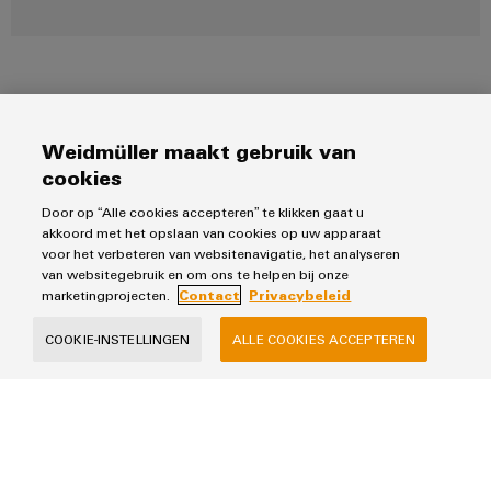
Weidmüller maakt gebruik van
Producten
cookies
Klemmenstroken
Door op “Alle cookies accepteren” te klikken gaat u
Oplossingen
Relais
akkoord met het opslaan van cookies op uw apparaat
Voedingen
voor het verbeteren van websitenavigatie, het analyseren
Automatisering
van websitegebruik en om ons te helpen bij onze
Industrial Ethernet
Service
Werkplekoplossingen
marketingprojecten.
Contact
Privacybeleid
Besturingen & Edge
Industriële IoT
Assembled terminal rails
COOKIE-INSTELLINGEN
ALLE COOKIES ACCEPTEREN
Tools
Industrial Analytics
Verkoop
Fast Delivery Service
Printer
PV oplossingen
Weidmueller configurator
Team
Power-to-X en waterstof
Technische ondersteuning
Privacybeleid
Webshop
Contact
Prijslijst
Verkoopvoorwaarden
Distributie