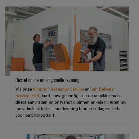
Automatisering
Partner
veilige
Industriële
bedrijfsvoering
eShop
en
beveiliging
met
software
geïntegreerde
OCI-
Industrieel
Evenementen
oplossingen
interface
Besturingen
voor
serviceplatform
en
de
easyConnect
beurzen
EDI-
I/O-
procesindustrie
interface
systemen
Power
Wereldwijde
Photovoltaics
Plant
beurzen
Zonne-
Industrial
energie
BEZOEK
Controller
en
Ethernet
benutten
OVERZICHT
Bestel online en krijg snelle levering
evenementen
voor
Touchpanels
efficiënt
Via onze
Klippon® Assembly Service
en
Fast Delivery
Intersolar
gebruik
Fabrikant
Service (FDS)
kunt u uw geconfigureerde serieklemmen
van
Engineering-
direct aanvragen en ontvangt u binnen enkele minuten uw
van
hulpbronnen
individuele offerte – met levering binnen 5 dagen, zelfs
en
apparaten
voor batchgrootte 1.
Scheepsbouw
visualisatietools
PCB-
Uitgebreide
Energiemeting
verbindingsoplossingen
connectoren
voor