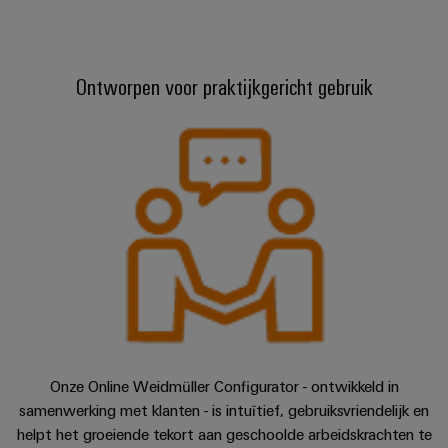
Configurator
Digitale
engineering van
het volgende
Ontworpen voor praktijkgericht gebruik
niveau - intuïtief,
ongecompliceerd,
snel
Onze Online Weidmüller Configurator - ontwikkeld in
samenwerking met klanten - is intuïtief, gebruiksvriendelijk en
helpt het groeiende tekort aan geschoolde arbeidskrachten te