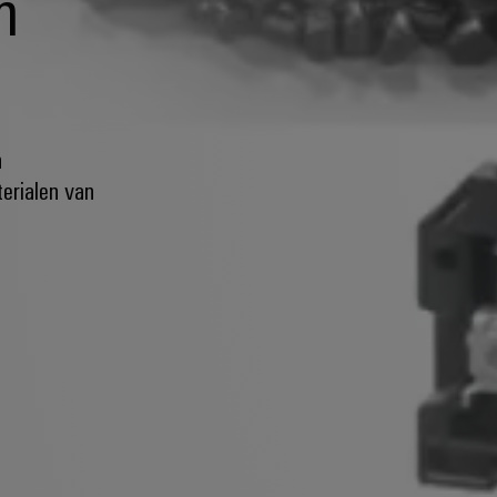
n
n
erialen van