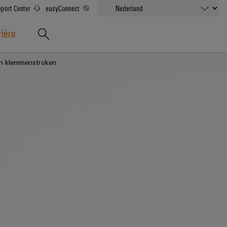
port Center
easyConnect
rière
van klemmenstroken