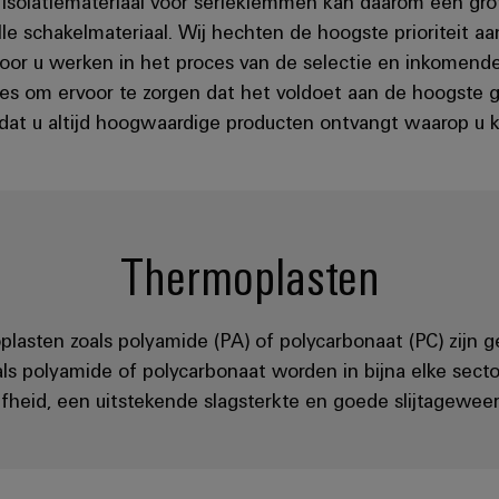
te isolatiemateriaal voor serieklemmen kan daarom een g
le schakelmateriaal. Wij hechten de hoogste prioriteit a
oor u werken in het proces van de selectie en inkomende
les om ervoor te zorgen dat het voldoet aan de hoogste
dat u altijd hoogwaardige producten ontvangt waarop u k
Thermoplasten
plasten zoals polyamide (PA) of polycarbonaat (PC) zijn 
oals polyamide of polycarbonaat worden in bijna elke sec
ijfheid, een uitstekende slagsterkte en goede slijtageweer