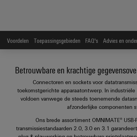
Voordelen
Toepassingsgebieden
FAQ's
Advies en onde
Betrouwbare en krachtige gegevensover
Connectoren en sockets voor datatransmissi
toekomstgerichte apparaatontwerp. In industrië
voldoen vanwege de steeds toenemende datasnel
afzonderlijke componenten 
Ons brede assortiment OMNIMATE® USB-PC
transmissiestandaarden 2.0, 3.0 en 3.1 garandee
plug & play-werking en betrouwbare printplaatm