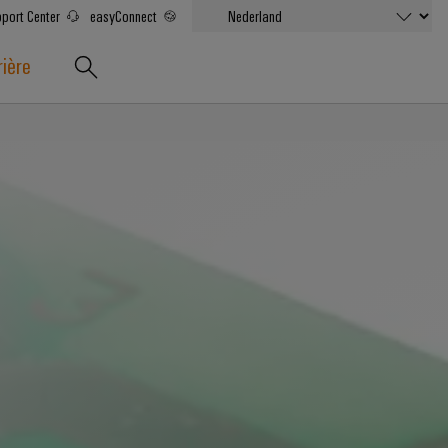
port Center
easyConnect
rière