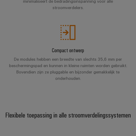
minimaliseert de bedradingsinspanning voor alle
voor
oplossingen
PSIRT
Scheidingsversterkers
de
stroomverdelers.
uitdagingen
en
Onze
Gedecentraliseerde
Technische
van
signaalomvormers
partners
de
automatisering
gegevens
schakelkastbouw
Voedingen
Distributie
Energiebeheeroplossingen
Technische
Machines
productcatalogi
Elektronica
IIoT
Oplossingen
Compact ontwerp
IoT
voor
behuizingen
and
De modules hebben een breedte van slechts 35,6 mm per
en
Trainingscursussen
de
Automation
beschermingspad en kunnen in kleine ruimten worden gebruikt.
diverse
automatiseringssoftware
en
Bliksem-
Bovendien zijn ze pluggable en bijzonder gemakkelijk te
Partner
sectoren
webinars
en
van
onderhouden.
Industriële
Network
machine-
overspanningsbeveiliging
analyse
Retouren
en
Zoek
fabrieksautomatisering
en
PV-
Industriële
uw
reparaties
generatoraansluitkasten
Olie
automatisering
IIoT
Flexibele toepassing in alle stroomverdelingssystemen
&
en
Veldbusverdelers
Industrieel
gas
Automation
Digitale
IoT
Zorgen
Solution
bestelopties
voor