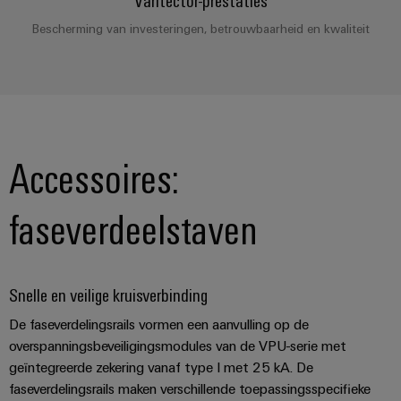
Praktische
verbindingstechniek
Bescherming van investeringen, betrouwbaarheid en kwaliteit
voor je industrie.
Onze Industrial
Connectivity
innovaties.
Accessoires:
faseverdeelstaven
Snelle en veilige kruisverbinding
De faseverdelingsrails vormen een aanvulling op de
overspanningsbeveiligingsmodules van de VPU-serie met
geïntegreerde zekering vanaf type I met 25 kA. De
faseverdelingsrails maken verschillende toepassingsspecifieke
Weidmüller