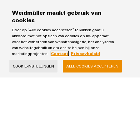
Producten
Weidmüller maakt gebruik van
cookies
Klemmenstroken
Oplossingen
Relais
Door op “Alle cookies accepteren” te klikken gaat u
akkoord met het opslaan van cookies op uw apparaat
Voedingen
Automatisering
voor het verbeteren van websitenavigatie, het analyseren
Industrial Ethernet
Service
van websitegebruik en om ons te helpen bij onze
Werkplekoplossingen
marketingprojecten.
Contact
Privacybeleid
Besturingen & Edge
Industriële IoT
Assembled terminal rails
Tools
Industrial Analytics
Verkoop
COOKIE-INSTELLINGEN
ALLE COOKIES ACCEPTEREN
Fast Delivery Service
Printer
PV oplossingen
Weidmueller configurator
Team
Power-to-X en waterstof
Technische ondersteuning
Privacybeleid
Webshop
Contact
Prijslijst
Verkoopvoorwaarden
Distributie
Weidmüller Benelux B.V.
Franciscusweg 221
1216 SE Hilversum