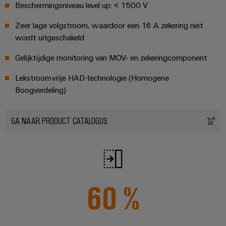
energieopwekking
Beschermingsniveau level up: < 1500 V
Automatische
Transmissie
machines
Zeer lage volgstroom, waardoor een 16 A zekering niet
&
wordt uitgeschakeld
distributie
Software
Stabiliteit
Gelijktijdige monitoring van MOV- en zekeringcomponent
Markers
en
veiligheid
Lekstroomvrije HAD-technologie (Homogene
voor
Industriële
Boogverdeling)
moderne
printers
energie-
netwerken
GA NAAR PRODUCT CATALOGUS
Industriële
Waterbehandeling
verlichting
en
Infrastructuur
afvalwaterbehandeling
van
Oplossingen
voor
schakelkasten
60
%
de
water-
en
Assembly
afvalwaterindustrie