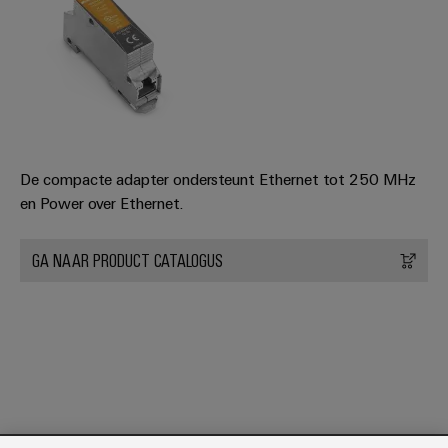
De compacte adapter ondersteunt Ethernet tot 250 MHz
en Power over Ethernet.
GA NAAR PRODUCT CATALOGUS