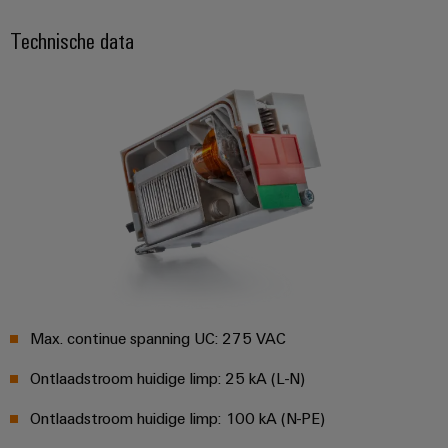
en
de
Weidmüller
Insteekbare afleidermodules
PCB-
maritieme
Technische data
Industrial
industrie
klemmen
AI
Spoorweg
PCB-
Toegang
Moderne
connectorservices
en
op
digitale
afstand
Original
oplossingen
voor
Equipment
Industrieel
klimaatvriendelijke
Manufacturer
mobiliteit
serviceplatform
in
(OEM)
easyConnect
het
spoorvervoer
Traditionele
Werkplek
Max. continue spanning UC: 275 VAC
energie
en
De
Ontlaadstroom huidige Iimp: 25 kA (L-N)
accessoires
toekomst
voor
Ontlaadstroom huidige Iimp: 100 kA (N-PE)
Tools
bewezen