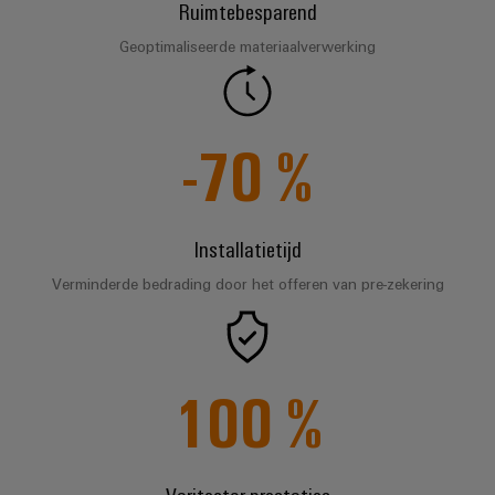
Ruimtebesparend
Service
Windenergie
Geoptimaliseerde materiaalverwerking
Operationele
Gemodificeerde
excellentie
en
in
windenergie
geassembleerde
-70
%
behuizingen
Waterstof
Waterstof
Op-
als
maat-
belangrijke
Installatietijd
technologie
gemaakte
voor
kabelassemblages
Verminderde bedrading door het offeren van pre-zekering
de
energietransitie
Gemonteerde
eindrails
100
%
Nieuwe producten
Varitector-prestaties