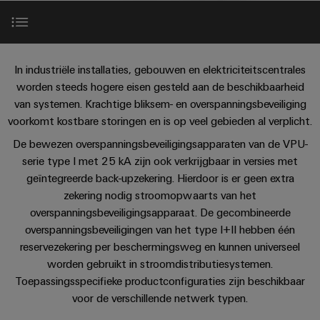
PCB-
kunnen
maat-
Weidmüller
worden
DC-
klemmen
Support
gemaakte
Verkoop
ervaren.
microgrids
Feiten
Studenten
kabelassemblages
Behuizingssystemen
Datacenter
eShop
Inleiding
en
In industriële installaties, gebouwen en elektriciteitscentrales
u-
en
Oplossingen
Fast
cijfers
Bedrijf
worden steeds hogere eisen gesteld aan de beschikbaarheid
Aanvraag
BEZOEK
en
OS
componenten
Delivery
van systemen. Krachtige bliksem- en overspanningsbeveiliging
De voordelen in een oogopslag
OVERZICHT
producten
van
edge
Duurzaamheid
Service
voorkomt kostbare storingen en is op veel gebieden al verplicht.
voor
Kabelinvoersystemen
catalogi
computing
Carrière
datacenters
en
Locaties
De bewezen overspanningsbeveiligingsapparaten van de VPU-
Flexibel gebruik
-
Prijslijst
serie type I met 25 kA zijn ook verkrijgbaar in versies met
Industrial
-
efficiënt,
Managementinformatie
Advies
betrouwbaar,
geïntegreerde back-upzekering. Hierdoor is er geen extra
5G
componenten
schaalbaar
Technische data
en
en
zekering nodig stroomopwaarts van het
Single
Aansluitkabels,
certificaten
digitale
overspanningsbeveiligingsapparaat. De gecombineerde
Acties
Energieopslag
Pair
patchkabels
overspanningsbeveiligingen van het type I+II hebben één
engineering
Oplossingen
Faseverdelingsrails
Orange
Speciale
reservezekering per beschermingsweg en kunnen universeel
en
Ethernet
en
Mag
Connectivity
producten
aanbiedingen
worden gebruikt in stroomdistributiesystemen.
kabels
voor
Downloads
|
Consulting
Toepassingsspecifieke productconfiguraties zijn beschikbaar
energieopslagsystemen
Bedrading
Klantenmagazine
voor de verschillende netwerk typen.
(EOS)
Schakelkast
Digital
en
Partners