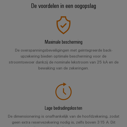
en
Fabrikanten
Personeelszaken
engineering
De voordelen in een oogopslag
migratieoplossingen
veld
van
Distributie
van
Weidmüller
Weidmüller
apparaten
Veldbedrading
PLC-
Academie
Configurator
ATEX
Innovatieve
systemen
connectiviteitsoplossingen
Slimme
Compliance
PCB-
Assembly
voor
meting
Service-
apparaten
connectorservices
Maximale bescherming
Ons
interfaces
Smart
De overspanningsbeveiligingen met geïntegreerde back-
Gebouwinfrastructuur
management
Laboratoriumdiensten
upzekering bieden optimale bescherming voor de
Cabinet
Oplossingen
Verdeeldozen
stroomtoevoer dankzij de nominale lekstroom van 25 kA en de
voor
Building
bewaking van de zekeringen.
de
specifieke
Pers
Ondersteuning
Weidmüller
vereisten
Elektronica
Configurator
van
Bedrijfsnieuws
Technische
de
Relaismodules
ondersteuning
bouw
Werkplekoplossingen
Nieuws
en
van
van
Milieuproduct-
infrastructuur
solid-
Lage bedradingskosten
de
en/of
state-
Schakelkastbouw
De dimensionering is onafhankelijk van de hoofdzekering, zodat
Systemen
vakpers
conformiteitsverklaringen
relais
geen extra reservezekering nodig is, zelfs boven 315 A. Dit
Oplossingen
en