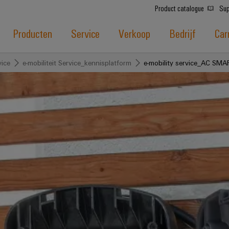
Product catalogue
Sup
Producten
Service
Verkoop
Bedrijf
Car
vice
e-mobiliteit Service_kennisplatform
e-mobility service_AC SMA