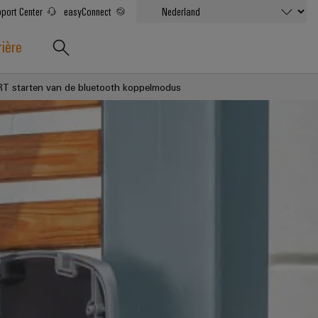
port Center
easyConnect
rière
RT starten van de bluetooth koppelmodus