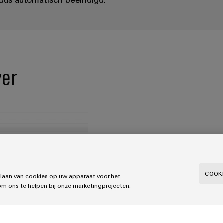
ver
Open de webserver va
gebruiksaanwijzing). K
klik
Start
in
de sect
COOKI
slaan van cookies op uw apparaat voor het
om ons te helpen bij onze marketingprojecten.
De EV-laadbox is nu 5
knippert blauw.