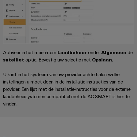
en
de
Weidmüller
PCB-
maritieme
Industrial
industrie
klemmen
AI
Spoorweg
PCB-
Toegang
Moderne
connectorservices
en
op
digitale
afstand
Original
oplossingen
Activeer in het menu-item
Laadbeheer
onder
Algemeen
de
voor
Equipment
satelliet
optie.
Bevestig uw selectie met
Opslaan.
Industrieel
klimaatvriendelijke
Manufacturer
mobiliteit
serviceplatform
U kunt in het systeem van uw provider achterhalen welke
in
(OEM)
easyConnect
het
instellingen u moet doen in de installatie-instructies van de
spoorvervoer
provider. Een lijst met de installatie-instructies voor de externe
laadbeheersystemen compatibel met de AC SMART is hier te
Traditionele
Werkplek
vinden:
energie
en
De
accessoires
toekomst
voor
Tools
bewezen