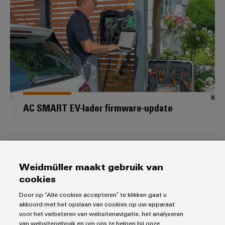
Service
Windenergie
Operationele
Gemodificeerde
excellentie
en
in
windenergie
geassembleerde
behuizingen
Waterstof
Waterstof
Op-
als
maat-
belangrijke
AC SMART EV-lader firmware-update
technologie
gemaakte
voor
kabelassemblages
de
energietransitie
Gemonteerde
Backend-integratie
eindrails
Weidmüller maakt gebruik van
cookies
Door op “Alle cookies accepteren” te klikken gaat u
akkoord met het opslaan van cookies op uw apparaat
Nieuwe producten
voor het verbeteren van websitenavigatie, het analyseren
van websitegebruik en om ons te helpen bij onze