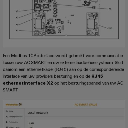
voor
oplossingen
PSIRT
Scheidingsversterkers
de
uitdagingen
en
Onze
Gedecentraliseerde
Technische
van
signaalomvormers
partners
de
automatisering
gegevens
schakelkastbouw
Voedingen
Distributie
Energiebeheeroplossingen
Technische
Machines
productcatalogi
Elektronica
IIoT
Oplossingen
IoT
voor
behuizingen
and
Een Modbus TCP-interface wordt gebruikt voor communicatie
en
Trainingscursussen
de
Automation
tussen uw AC SMART en uw externe laadbeheersysteem. Sluit
diverse
automatiseringssoftware
en
Bliksem-
Partner
sectoren
daarom een ethernetkabel (RJ45) aan op de corresponderende
webinars
en
van
Industriële
Network
interface van uw providers besturing en op de
RJ45
machine-
overspanningsbeveiliging
ethernetinterface X2
op het besturingspaneel van uw AC
analyse
Retouren
en
Zoek
SMART.
fabrieksautomatisering
en
PV-
Industriële
uw
reparaties
generatoraansluitkasten
Olie
automatisering
IIoT
&
en
Veldbusverdelers
Industrieel
gas
Automation
Digitale
IoT
Zorgen
Solution
bestelopties
voor