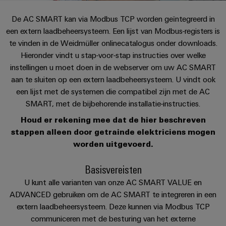
PCB-
kunnen
maat-
Weidmüller
worden
De AC SMART kan via Modbus TCP worden geïntegreerd in
DC-
klemmen
Support
gemaakte
Verkoop
ervaren.
een extern laadbeheersysteem. Een lijst van Modbus-registers is
microgrids
Feiten
Studenten
kabelassemblages
Behuizingssystemen
te vinden in de Weidmüller onlinecatalogus onder downloads.
Datacenter
eShop
en
u-
en
Hieronder vindt u stap-voor-stap instructies over welke
Oplossingen
Fast
cijfers
Bedrijf
Aanvraag
BEZOEK
en
OS
componenten
instellingen u moet doen in de webserver om uw AC SMART
Delivery
OVERZICHT
producten
van
aan te sluiten op een extern laadbeheersysteem. U vindt ook
edge
Duurzaamheid
Service
voor
Kabelinvoersystemen
een lijst met de systemen die compatibel zijn met de AC
catalogi
computing
Carrière
datacenters
en
Locaties
SMART, met de bijbehorende installatie-instructies.
-
Prijslijst
Industrial
-
efficiënt,
Houd er rekening mee dat de hier beschreven
Managementinformatie
Advies
betrouwbaar,
5G
componenten
stappen alleen door getrainde elektriciens mogen
schaalbaar
en
en
worden uitgevoerd.
Single
Aansluitkabels,
certificaten
digitale
Acties
Energieopslag
Pair
patchkabels
engineering
Oplossingen
Basisvereisten
Orange
Speciale
en
Ethernet
en
U kunt alle varianten van onze AC SMART VALUE en
Mag
Connectivity
producten
aanbiedingen
kabels
voor
ADVANCED gebruiken om de AC SMART te integreren in een
|
Consulting
energieopslagsystemen
extern laadbeheersysteem. Deze kunnen via Modbus TCP
Bedrading
Klantenmagazine
(EOS)
Schakelkast
Digital
communiceren met de besturing van het externe
en
Partners