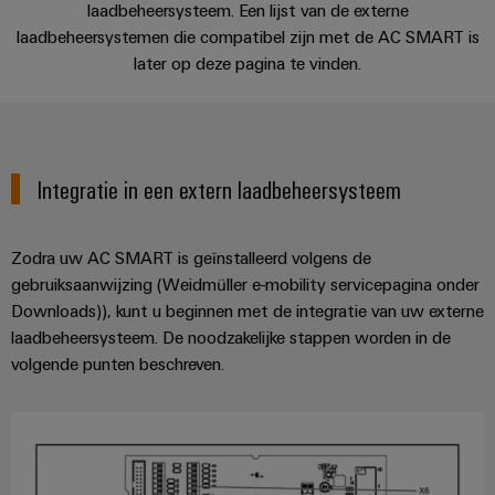
en
Fabrikanten
Personeelszaken
laadbeheersysteem. Een lijst van de externe
engineering
migratieoplossingen
veld
laadbeheersystemen die compatibel zijn met de AC SMART is
van
Distributie
van
Weidmüller
Weidmüller
later op deze pagina te vinden.
apparaten
Veldbedrading
PLC-
Academie
Configurator
ATEX
Innovatieve
systemen
connectiviteitsoplossingen
Slimme
Compliance
PCB-
Assembly
voor
meting
Service-
apparaten
connectorservices
Ons
interfaces
Integratie in een extern laadbeheersysteem
Smart
Gebouwinfrastructuur
management
Laboratoriumdiensten
Cabinet
Oplossingen
Verdeeldozen
voor
Building
Zodra uw AC SMART is geïnstalleerd volgens de
de
gebruiksaanwijzing (Weidmüller e-mobility servicepagina onder
specifieke
Pers
Ondersteuning
Weidmüller
vereisten
Downloads)), kunt u beginnen met de integratie van uw externe
Elektronica
Configurator
van
Bedrijfsnieuws
Technische
laadbeheersysteem. De noodzakelijke stappen worden in de
de
Relaismodules
volgende punten beschreven.
ondersteuning
bouw
Werkplekoplossingen
Nieuws
en
van
van
Milieuproduct-
infrastructuur
solid-
de
en/of
state-
Schakelkastbouw
Systemen
vakpers
conformiteitsverklaringen
relais
Oplossingen
en