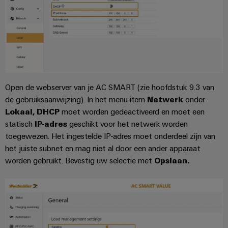
Automatisering
Partner
veilige
Industriële
bedrijfsvoering
eShop
en
beveiliging
met
software
geïntegreerde
OCI-
Industrieel
Evenementen
oplossingen
interface
Besturingen
voor
serviceplatform
en
de
easyConnect
beurzen
EDI-
I/O-
procesindustrie
Open de webserver van je AC SMART (zie hoofdstuk 9.3 van
interface
systemen
Power
Wereldwijde
Photovoltaics
de gebruiksaanwijzing). In het menu-item
Netwerk
onder
Plant
beurzen
Zonne-
Industrial
Lokaal, DHCP
moet worden gedeactiveerd en moet een
energie
BEZOEK
Controller
en
statisch
IP-adres
geschikt voor het netwerk worden
Ethernet
benutten
OVERZICHT
evenementen
toegewezen.
Het ingestelde IP-adres moet onderdeel zijn van
voor
Touchpanels
efficiënt
het juiste subnet en mag niet al door een ander apparaat
Intersolar
gebruik
Fabrikant
worden gebruikt. Bevestig uw selectie met
Opslaan.
van
Engineering-
van
hulpbronnen
en
apparaten
Scheepsbouw
visualisatietools
PCB-
Uitgebreide
Energiemeting
verbindingsoplossingen
connectoren
voor