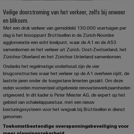
PCB-
kunnen
maat-
Weidmüller
worden
Veilige doorstroming van het verkeer, zelfs bij onweer
DC-
klemmen
Support
gemaakte
Verkoop
ervaren.
en bliksem.
microgrids
Feiten
Studenten
kabelassemblages
Behuizingssystemen
Datacenter
eShop
en
Met een druk verkeer van gemiddeld 130.000 voertuigen per
u-
en
Oplossingen
Fast
cijfers
dag is het knooppunt Brüttisellen in de Zürich-Noordse
Bedrijf
Aanvraag
BEZOEK
en
OS
componenten
agglomeratie een echt knelpunt, waar de A1 en de A53
Delivery
OVERZICHT
producten
van
edge
Duurzaamheid
samenkomen en het verkeer uit Zürich, Oost-Zwitserland, het
Service
voor
Kabelinvoersystemen
catalogi
computing
Carrière
Zürichse Oberland en het Zürichse Unterland samenkomen.
datacenters
en
Locaties
-
Ondanks het regelmatige onderhoud zijn de vier
Prijslijst
Industrial
-
efficiënt,
Managementinformatie
Advies
brugconstructies waar het verkeer op de A1 overheen rijdt, de
betrouwbaar,
5G
componenten
schaalbaar
en
laatste jaren onder de toegestane limieten gezakt. Om deze
en
reden worden momenteel uitgebreide renovatiewerkzaamheden
Single
Aansluitkabels,
certificaten
digitale
Acties
Energieopslag
uitgevoerd. In dit kader is Peter Meister AG, de expert op het
Pair
patchkabels
engineering
Oplossingen
Orange
Speciale
gebied van schakelapparatuur, met een nieuw
en
Ethernet
en
Mag
Connectivity
producten
besturingssysteem voor het wegvak bij Brüttisellen in dienst
aanbiedingen
kabels
voor
|
genomen.
Consulting
energieopslagsystemen
Bedrading
Klantenmagazine
Toekomstbestendige overspanningsbeveiliging voor
(EOS)
Schakelkast
Digital
en
Partners
meer planningszekerheid