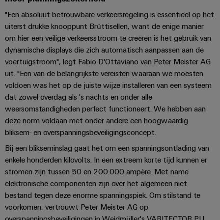
en
Fabrikanten
Personeelszaken
engineering
migratieoplossingen
veld
"Een absoluut betrouwbare verkeersregeling is essentieel op het
van
Distributie
van
Weidmüller
Weidmüller
uiterst drukke knooppunt Brüttisellen, want de enige manier
apparaten
Veldbedrading
PLC-
Academie
om hier een veilige verkeersstroom te creëren is het gebruik van
Configurator
ATEX
Innovatieve
systemen
dynamische displays die zich automatisch aanpassen aan de
connectiviteitsoplossingen
Slimme
Compliance
PCB-
Assembly
voor
voertuigstroom", legt Fabio D'Ottaviano van Peter Meister AG
meting
Service-
apparaten
connectorservices
uit. "Een van de belangrijkste vereisten waaraan we moesten
Ons
interfaces
voldoen was het op de juiste wijze installeren van een systeem
Smart
Gebouwinfrastructuur
management
Laboratoriumdiensten
dat zowel overdag als 's nachts en onder alle
Cabinet
Oplossingen
Verdeeldozen
weersomstandigheden perfect functioneert. We hebben aan
voor
Building
de
deze norm voldaan met onder andere een hoogwaardig
specifieke
Pers
Ondersteuning
bliksem- en overspanningsbeveiligingsconcept.
Weidmüller
vereisten
Elektronica
Configurator
van
Bij een blikseminslag gaat het om een spanningsontlading van
Bedrijfsnieuws
Technische
de
Relaismodules
enkele honderden kilovolts. In een extreem korte tijd kunnen er
ondersteuning
bouw
Werkplekoplossingen
Nieuws
stromen zijn tussen 50 en 200.000 ampère. Met name
en
van
van
Milieuproduct-
elektronische componenten zijn over het algemeen niet
infrastructuur
solid-
bestand tegen deze enorme spanningspiek. Om stilstand te
de
en/of
state-
Schakelkastbouw
Systemen
voorkomen, vertrouwt Peter Meister AG op
vakpers
conformiteitsverklaringen
relais
Oplossingen
en
overspanningsbeveiligingen in Weidmüller's VARITECTOR PU