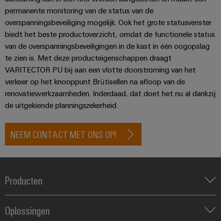
en
de
Weidmüller
permanente monitoring van de status van de
PCB-
maritieme
Industrial
overspanningsbeveiliging mogelijk. Ook het grote statusvenster
industrie
klemmen
AI
biedt het beste productoverzicht, omdat de functionele status
Spoorweg
van de overspanningsbeveiligingen in de kast in één oogopslag
PCB-
Toegang
Moderne
te zien is. Met deze producteigenschappen draagt
connectorservices
en
op
VARITECTOR PU bij aan een vlotte doorstroming van het
digitale
afstand
verkeer op het knooppunt Brütisellen na afloop van de
Original
oplossingen
renovatiewerkzaamheden. Inderdaad, dat doet het nu al dankzij
voor
Equipment
Industrieel
klimaatvriendelijke
de uitgekiende planningszekerheid.
Manufacturer
mobiliteit
serviceplatform
in
(OEM)
easyConnect
het
NEEM CONTACT MET ONS OP!
spoorvervoer
Traditionele
Werkplek
energie
en
Producten
De
accessoires
toekomst
Klemmenstroken
voor
Oplossingen
Tools
Relais
bewezen