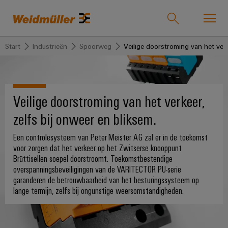
Start
Industrieën
Spoorweg
Veilige doorstroming van het verk
Product catalogue
Support Center
easyConnect
Terug
Terug
Terug
Terug
Terug
Terug
Terug
Veilige doorstroming van het verkeer,
Industrieën
Oplossingen
Producten
Service
Verkoop
Bedrijf
Carrière
Industrieën
zelfs bij onweer en bliksem.
Weidmüller
Technologieën
Verbindingstechniek
Op
Over
Ons
Professionals
IndustryMatch
Een controlesysteem van Peter Meister AG zal er in de toekomst
maat
ons
bedrijf
voor zorgen dat het verkeer op het Zwitserse knooppunt
Oplossingen
Een
SNAP
Serieklemmen
Customer
gemaakte
Brüttisellen soepel doorstroomt. Toekomstbestendige
3D-
IN-
Team
Wie
Service
wereld
overspanningsbeveiligingen van de VARITECTOR PU-serie
producten
Insteekconnectoren
waar
verbindingstechniek
we
garanderen de betrouwbaarheid van het besturingssysteem op
Producten
Wij
Inside
uitdagingen
lange termijn, zelfs bij ongunstige weersomstandigheden.
Geassembleerde
zijn
PCB-
tastbaar
PUSH
zijn
Sales
klemmenstroken
worden
connectoren
IN-
Weidmüller
175
Medewerker
en
Service
en
oplossingen
aansluittechnologie
Op-
jaar
Benelux