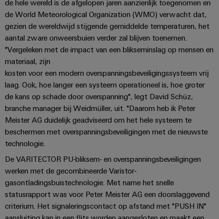
de hele wereld is de afgelopen jaren aanzienlijk toegenomen en
Automatisering
Partner
veilige
Industriële
de World Meteorological Organization (WMO) verwacht dat,
bedrijfsvoering
eShop
en
beveiliging
gezien de wereldwijd stijgende gemiddelde temperaturen, het
met
software
geïntegreerde
aantal zware onweersbuien verder zal blijven toenemen.
OCI-
Industrieel
Evenementen
oplossingen
"Vergeleken met de impact van een blikseminslag op mensen en
interface
Besturingen
voor
serviceplatform
en
materiaal, zijn
de
easyConnect
beurzen
EDI-
kosten voor een modern overspanningsbeveiligingssysteem vrij
I/O-
procesindustrie
laag. Ook, hoe langer een systeem operationeel is, hoe groter
interface
systemen
Power
Wereldwijde
Photovoltaics
de kans op schade door overspanning", legt David Schüz,
Plant
beurzen
Zonne-
Industrial
branche manager bij Weidmüller, uit. "Daarom heb ik Peter
energie
BEZOEK
Controller
en
Ethernet
Meister AG duidelijk geadviseerd om het hele systeem te
benutten
OVERZICHT
evenementen
beschermen met overspanningsbeveiligingen met de nieuwste
voor
Touchpanels
efficiënt
technologie.
Intersolar
gebruik
Fabrikant
De VARITECTOR PU-bliksem- en overspanningsbeveiligingen
van
Engineering-
van
hulpbronnen
werken met de gecombineerde Varistor-
en
apparaten
gasontladingsbuistechnologie. Met name het snelle
Scheepsbouw
visualisatietools
statusrapport was voor Peter Meister AG een doorslaggevend
PCB-
Uitgebreide
criterium. Het signaleringscontact op afstand met "PUSH IN"
Energiemeting
verbindingsoplossingen
connectoren
voor
aansluiting kan in een flits worden aangesloten en maakt een