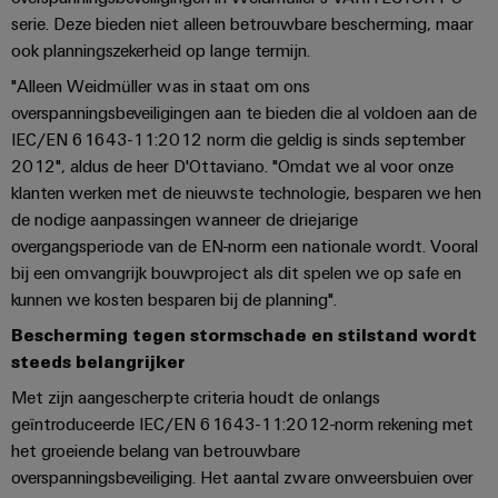
voor
oplossingen
PSIRT
serie. Deze bieden niet alleen betrouwbare bescherming, maar
Scheidingsversterkers
de
ook planningszekerheid op lange termijn.
uitdagingen
en
Onze
Gedecentraliseerde
Technische
van
signaalomvormers
partners
"Alleen Weidmüller was in staat om ons
de
automatisering
gegevens
overspanningsbeveiligingen aan te bieden die al voldoen aan de
schakelkastbouw
Voedingen
Distributie
IEC/EN 61643-11:2012 norm die geldig is sinds september
Energiebeheeroplossingen
Technische
Machines
2012", aldus de heer D'Ottaviano. "Omdat we al voor onze
productcatalogi
Elektronica
IIoT
Oplossingen
IoT
klanten werken met de nieuwste technologie, besparen we hen
voor
behuizingen
and
en
Trainingscursussen
de nodige aanpassingen wanneer de driejarige
de
Automation
diverse
overgangsperiode van de EN-norm een nationale wordt. Vooral
automatiseringssoftware
en
Bliksem-
Partner
sectoren
bij een omvangrijk bouwproject als dit spelen we op safe en
webinars
en
van
Industriële
Network
kunnen we kosten besparen bij de planning".
machine-
overspanningsbeveiliging
analyse
Retouren
en
Bescherming tegen stormschade en stilstand wordt
Zoek
fabrieksautomatisering
en
PV-
steeds belangrijker
Industriële
uw
reparaties
generatoraansluitkasten
Olie
Met zijn aangescherpte criteria houdt de onlangs
automatisering
IIoT
&
geïntroduceerde IEC/EN 61643-11:2012-norm rekening met
en
Veldbusverdelers
Industrieel
gas
het groeiende belang van betrouwbare
Automation
Digitale
IoT
Zorgen
overspanningsbeveiliging. Het aantal zware onweersbuien over
Solution
bestelopties
voor